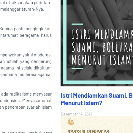
aala. Laksanakan perintah-
 melanggar aturan-Nya.
? Semua pasti menginginkan
 antarumat beragama harus
kampanyekan yakni moderasi
ah istilah yang cenderung
 agama ini selalu dikaitkan
bagaimana moderasi agama,
h ada radikalisme menyasar
Istri Mendiamkan Suami, 
 tendensius. Menyasar umat
Menurut Islam?
an penerapan syariah Islam
Desember 14, 2021