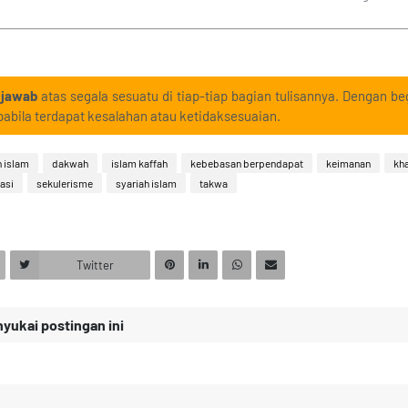
 jawab
atas segala sesuatu di tiap-tiap bagian tulisannya. Dengan beg
abila terdapat kesalahan atau ketidaksesuaian.
n islam
dakwah
islam kaffah
kebebasan berpendapat
keimanan
kha
asi
sekulerisme
syariah islam
takwa
Twitter
ukai postingan ini