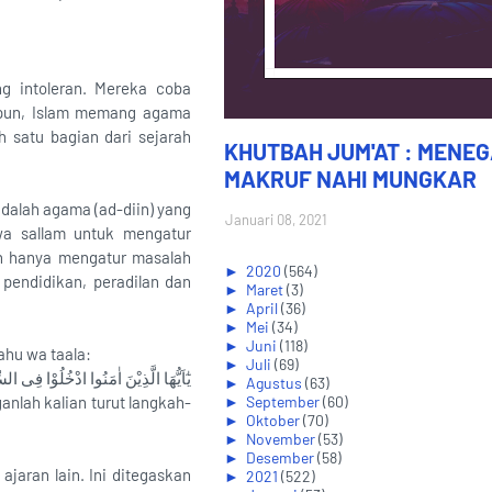
ng intoleran. Mereka coba
a pun, Islam memang agama
 satu bagian dari sejarah
KHUTBAH JUM'AT : MENE
MAKRUF NAHI MUNGKAR
adalah agama (ad-diin) yang
Januari 08, 2021
wa sallam untuk mengatur
n hanya mengatur masalah
►
2020
(564)
 pendidikan, peradilan dan
►
Maret
(3)
►
April
(36)
►
Mei
(34)
►
Juni
(118)
ahu wa taala:
►
Juli
(69)
يٰٓاَيُّهَا الَّذِيْنَ اٰمَنُوا ادْخُلُوْا فِى ا
►
Agustus
(63)
anlah kalian turut langkah-
►
September
(60)
►
Oktober
(70)
►
November
(53)
►
Desember
(58)
jaran lain. Ini ditegaskan
►
2021
(522)