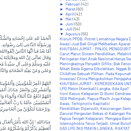
►
Februari
(42)
►
Maret
(60)
►
April
(42)
►
Mei
(43)
►
Juni
(50)
►
Juli
(54)
▼
Agustus
(55)
اَلْحَمْدُ للهِ عَلىَ إِحْسَانِهِ وَالشُّكْرُ لَ
Kisruh PPDB, Potret Lemahnya Negara D
Awas! Jual Beli Ginjal Melibatkan Aparat
وَرَسُوْلُهُ الدَّاعِى إلىَ رِضْوَانِهِ. الل
KHUTBAH JUM'AT : PINJOL MENGGURITA
أَمَّا بَعْدُ فَياَ اَيُّهَا النَّاسُ اِتَّقُواالل
Carut Marut Sistem Pendidikan, Melahir
وَقَالَ تَعاَلَى إِنَّ اللهَ وَمَلآئِكَتَهُ يُص
Peringatan Hari Anak Nasional Hanya Ser
عَلَيْهِ وَسَلِّمْ وَعَلَى آلِ سَيِّدِناَ مُح
Meningkatnya Penyakit Sifilis; Bak Feno
Nikah Beda Agama Dibolehkan, Nggak B
وَعَلي وَعَنْ بَقِيَّةِ الصَّحَابَةِ وَالتَّابِ
Childfree Sebuah Pilihan, Pada Kepuna
Investasi China Mengokohkan Penjajaha
اَللهُمَّ اغْفِرْ لِلْمُؤْمِنِيْنَ وَاْلمُؤْمِ
KHUTBAH JUM'AT : KEMERDEKAAN UNT
LPG Melon (Kembali) Langka, Ada Apa?
وَاْلمُشْرِكِيْنَ وَانْصُرْ عِبَادَكَ اْلمُوَ.
Ironi Kasus Kelaparan Di Bumi Cendraw
اللهُمَّ ادْفَعْ عَنَّا اْلبَلاَءَ وَاْلوَبَاءَ 
SDA Melimpah, Papua Masih Juga Kelap
اْلمُسْلِمِيْنَ عآمَّةً يَا رَبَّ اْلعَالَمِيْنَ
Awas, Terhipnotis Kapitalis!
Pendidikan Dipersulit, Kecurangan Sema
وَتَرْحَمْنَا لَنَكُوْنَنَّ مِنَ اْلخَاسِرِيْنَ.
Darurat Pergaulan Bebas di Kalangan R
Papua Tengah Kelaparan, Mengapa Bantua
عِبَادَاللهِ ! إِنَّ اللهَ يَأْمُرُبِاْلعَدْلِ
Islamophobia Terus Terjadi, Umat Butuh
اْلعَظِيْمَ يَذْكُرْكُمْ وَاشْكُرُوْهُ عَلىَ نِ
GAS LPG 3KG MAKIN LANGKA, RAKYAT