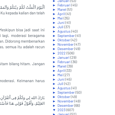
►
Januari
(53)
►
Februari
(45)
اَلْيَوْمَ اَكْمَلْتُ لَكُمْ دِيْنَكُمْ وَاَتْم
►
Maret
(51)
Ku kepada kalian dan telah
►
April
(41)
►
Mei
(35)
►
Juni
(41)
►
Juli
(37)
skipun bisa jadi saat ini
►
Agustus
(40)
 lagi, moderasi beragama
►
September
(41)
►
Oktober
(42)
atan. Didorong membenarkan
►
November
(47)
as, semua itu adalah racun
►
Desember
(49)
►
2022
(506)
►
Januari
(29)
►
Februari
(36)
hitam bilang hitam. Jangan
►
Maret
(39)
►
April
(33)
►
Mei
(27)
►
Juni
(45)
 moderasi. Keimanan harus
►
Juli
(42)
►
Agustus
(41)
►
September
(50)
►
Oktober
(49)
بَارَكَ الله لِي وَلَكُمْ فِى اْلقُرْآنِ اْلعَظ
►
November
(49)
العَلِيْمُ، وَأَقُوْلُ قَوْلِي هَذَا فَأسْتَغْ
►
Desember
(66)
▼
2023
(607)
►
Januari
(52)