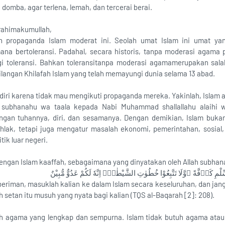
domba, agar terlena, lemah, dan tercerai berai.
rahimakumullah,
an propaganda Islam moderat ini. Seolah umat Islam ini umat ya
mana bertoleransi. Padahal, secara historis, tanpa moderasi agam
i toleransi. Bahkan toleransitanpa moderasi agamamerupakan salah
angan Khilafah Islam yang telah memayungi dunia selama 13 abad.
diri karena tidak mau mengikuti propaganda mereka. Yakinlah, Islam 
h subhanahu wa taala kepada Nabi Muhammad shallallahu alaihi 
gan tuhannya, diri, dan sesamanya. Dengan demikian, Islam buka
hlak, tetapi juga mengatur masalah ekonomi, pemerintahan, sosial,
tik luar negeri.
engan Islam kaaffah, sebagaimana yang dinyatakan oleh Allah subhan
لسِّلْمِ كَاۤفَّةً ۖوَّلَا تَتَّبِعُوْا خُطُوٰتِ الشَّيْطٰنِۗ اِنَّهٗ لَكُمْ عَدُوٌّ مُّبِيْنٌ
eriman, masuklah kalian ke dalam Islam secara keseluruhan, dan jang
 setan itu musuh yang nyata bagi kalian (TQS al-Baqarah [2]: 208).
ah agama yang lengkap dan sempurna. Islam tidak butuh agama atau a