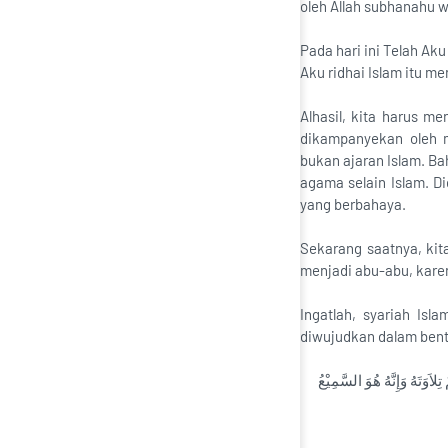
oleh Allah subhanahu wa
Pada hari ini Telah Ak
Aku ridhai Islam itu me
Alhasil, kita harus 
dikampanyekan oleh 
bukan ajaran Islam. B
agama selain Islam. D
yang berbahaya.
Sekarang saatnya, kit
menjadi abu-abu, karen
Ingatlah, syariah Is
diwujudkan dalam bent
اَوَتَهُ وَإِنَّهُ هُوَ السَّمِيْعُ