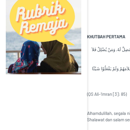
KHUTBAH PERTAMA
مُضِلَّ لَهُ, وَمَنْ يُضْلِلْ فَلاَ
اَللَّهُمَّ فَصَلِّ وَسَلِّمْ عَلَى سَيِّدِنَا مُحَمَّدٍ كَانَ صَادِقَ الْوَعْدِ وَكَانَ رَسُوْلاً نَبِيًّا، وَعَلَى آلِهِ وَصَحْبِهِ الَّذِيْنَ يُحْسِنُوْنَ إِسْلاَمَهُمْ وَلَمْ يَفْعَلُوْا شَيْئًا
(QS Ali-‘Imran [3]: 85)
Alhamdulillah, segala 
Shalawat dan salam sem