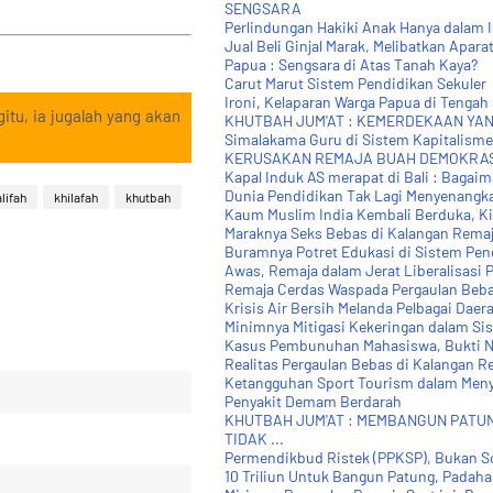
SENGSARA
Perlindungan Hakiki Anak Hanya dalam 
Jual Beli Ginjal Marak, Melibatkan Apara
Papua : Sengsara di Atas Tanah Kaya?
Carut Marut Sistem Pendidikan Sekuler
Ironi, Kelaparan Warga Papua di Tenga
itu, ia jugalah yang akan
KHUTBAH JUM'AT : KEMERDEKAAN YA
Simalakama Guru di Sistem Kapitalisme
KERUSAKAN REMAJA BUAH DEMOKRAS
Kapal Induk AS merapat di Bali : Bagaim
Dunia Pendidikan Tak Lagi Menyenangka
lifah
khilafah
khutbah
Kaum Muslim India Kembali Berduka, Kit
Maraknya Seks Bebas di Kalangan Rema
Buramnya Potret Edukasi di Sistem Pend
Awas, Remaja dalam Jerat Liberalisasi 
Remaja Cerdas Waspada Pergaulan Beba
Krisis Air Bersih Melanda Pelbagai Daera
Minimnya Mitigasi Kekeringan dalam Sist
Kasus Pembunuhan Mahasiswa, Bukti Ny
Realitas Pergaulan Bebas di Kalangan R
Ketangguhan Sport Tourism dalam Me
Penyakit Demam Berdarah
KHUTBAH JUM'AT : MEMBANGUN PATU
TIDAK ...
Permendikbud Ristek (PPKSP), Bukan Sol
10 Triliun Untuk Bangun Patung, Padahal