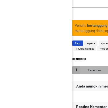
Penulis
bertanggung
menanggung risiko ap
Tags
agama
ajara
khutbah jum'at
moder
REACTIONS
Facebook
Anda mungkin meny
Posting Komentar