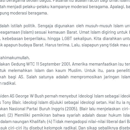
asi beragama seolah bagus. Padahal itu adalah racun bagi umat Islam. 
 latah menjadi pelaku-pelaku kampanye moderasi beragama. Apalagi, 
pung moderasi beragama.
dalah istilah politik. Sengaja digunakan oleh musuh-musuh Islam u
agamaan (Islam) sesuai kemauan Barat. Umat Islam digiring untuk ber
, kebebasan berperilaku, hingga LGBT sekalipun. Kita diarahkan u
ak apapun budaya Barat. Harus terima. Lalu, siapapun yang tidak mau 
rahimakumullah,
edakan Gedung WTC 11 September 2001, Amerika memanfaatkan isu ter
ntuk melemahkan Islam dan kaum Muslim. Untuk itu, para peneli
gkah bagi AS. Salah satunya adalah mempromosikan jaringan Isl
 radikal.
siden AS George W Bush pernah menyebut ideologi Islam sebagai ideol
Tony Blair, ideologi Islam dijuluki sebagai ideologi setan. Hal itu ia
an Nasional Partai Buruh Inggris (2005). Blair lalu menjelaskan ciri-ci
rael; (2) Memiliki pemikiran bahwa syariah adalah dasar hukum Is
alam naungan Khalifah; (4) Tidak mengadopsi nilai-nilai liberal dari B
uk ciri-ciri itu disebut kelompok radikal. Dan sikap sebaliknya dise