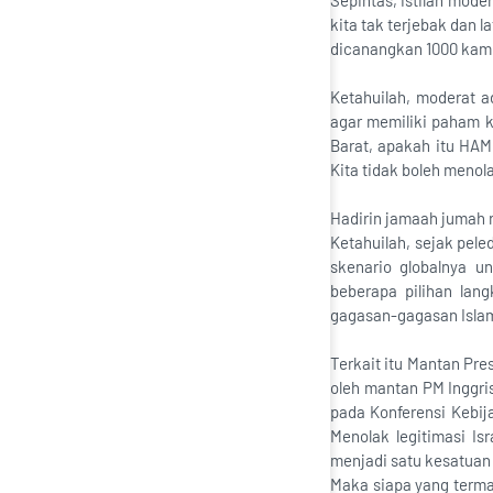
Sepintas, istilah moder
kita tak terjebak dan
dicanangkan 1000 kam
Ketahuilah, moderat a
agar memiliki paham ke
Barat, apakah itu HAM
Kita tidak boleh menol
Hadirin jamaah jumah 
Ketahuilah, sejak pel
skenario globalnya u
beberapa pilihan lan
gagasan-gagasan Islam
Terkait itu Mantan Pre
oleh mantan PM Inggris 
pada Konferensi Kebijak
Menolak legitimasi Is
menjadi satu kesatuan d
Maka siapa yang termas