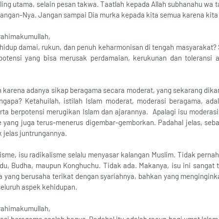
ling utama, selain pesan takwa. Taatlah kepada Allah subhanahu wa t
arangan-Nya. Jangan sampai Dia murka kepada kita semua karena kita
rahimakumullah,
n hidup damai, rukun, dan penuh keharmonisan di tengah masyarakat
 potensi yang bisa merusak perdamaian, kerukunan dan toleransi
kan karena adanya sikap beragama secara moderat, yang sekarang di
gapa? Ketahuilah, istilah Islam moderat, moderasi beragama, adal
 serta berpotensi merugikan Islam dan ajarannya. Apalagi isu moderasi
me yang juga terus-menerus digembar-gemborkan. Padahal jelas, se
k jelas juntrungannya.
isme, isu radikalisme selalu menyasar kalangan Muslim. Tidak perna
indu, Budha, maupun Konghuchu. Tidak ada. Makanya, isu ini sangat
a yang berusaha terikat dengan syariahnya, bahkan yang mengingink
seluruh aspek kehidupan.
rahimakumullah,