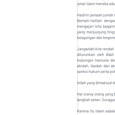
umat Islam mereka adu 
Hadirin jamaah jumah 
Berhati-hatilah deng
mengajari kita bagai
yang menjunjung tingg
keagungan dan kegemil
Janganlah kita rendah 
diturunkan oleh Alla
hubungan manusia den
akidah, ibadah dan ak
sanksi hukum serta poli
Inilah yang dimaksud d
Hai orang-orang yang b
langkah setan. Sungguh
Karena itu Islam adal