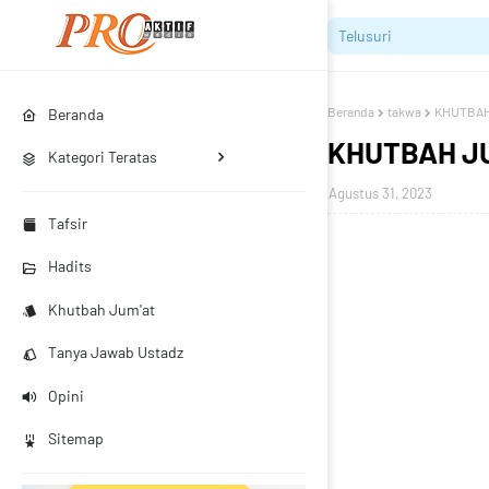
Beranda
takwa
KHUTBAH
Beranda
KHUTBAH JU
Kategori Teratas
Agustus 31, 2023
Tafsir
Hadits
Khutbah Jum'at
Tanya Jawab Ustadz
Opini
Sitemap