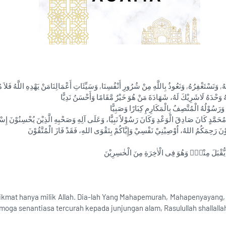
ُهُ, وَنَسْتَغْفِرُهُ, وَنَعُوذُ بِاللَّهِ مِنْ شُرُورِ أَنْفُسِنَا, وَسَيِّئَاتِ أَعْمَالِنَامَنْ يَهْدِهِ اللَّهُ فَلاَ 
لَنْ يُّقْبَلَ مِنْهُۚ وَهُوَ فِى الْاٰخِرَةِ مِنَ الْخٰسِرِيْنَ‏
nikmat hanya milik Allah. Dia-lah Yang Mahapemurah, Mahapenyayang, 
oga senantiasa tercurah kepada junjungan alam, Rasulullah shallallah