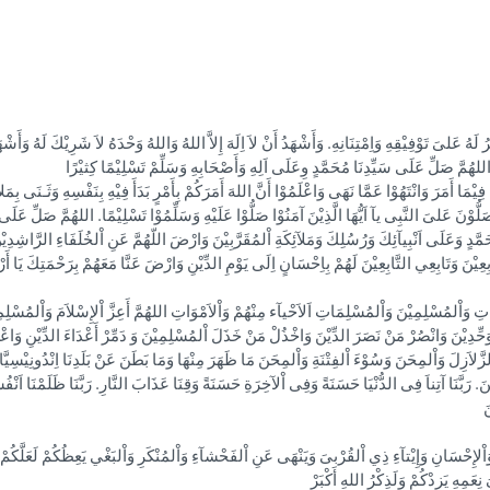
هُ عَلىَ تَوْفِيْقِهِ وَاِمْتِنَانِهِ. وَأَشْهَدُ أَنْ لاَ اِلَهَ إِلاَّ اللهُ وَاللهُ وَحْدَهُ لاَ شَرِيْكَ لَهُ وَأَشْهَ
هُمَّ صَلِّ عَلَى سَيِّدِنَا مُحَمَّدٍ وِعَلَى اَلِهِ وَأَصْحَابِهِ وَسَلِّمْ تَسْلِيْمًا كِثيْرًا
هَ فِيْمَا أَمَرَ وَانْتَهُوْا عَمَّا نَهَى وَاعْلَمُوْا أَنَّ اللهَ أَمَرَكُمْ بِأَمْرٍ بَدَأَ فِيْهِ بِنَفْسِهِ وَثَـنَى بِمَ
َلُّوْنَ عَلىَ النَّبِى يآ اَيُّهَا الَّذِيْنَ آمَنُوْا صَلُّوْا عَلَيْهِ وَسَلِّمُوْا تَسْلِيْمًا. اللهُمَّ صَلِّ عَل
َمَّدٍ وَعَلَى اَنْبِيآئِكَ وَرُسُلِكَ وَمَلآئِكَةِ اْلمُقَرَّبِيْنَ وَارْضَ اللّهُمَّ عَنِ اْلخُلَفَاءِ الرَّاشِدِ
عِيْنَ وَتَابِعِي التَّابِعِيْنَ لَهُمْ بِاِحْسَانٍ اِلَى يَوْمِ الدِّيْنِ وَارْضَ عَنَّا مَعَهُمْ بِرَحْمَتِكَ يَا أَر
نَاتِ وَاْلمُسْلِمِيْنَ وَاْلمُسْلِمَاتِ اَلاَحْيآء مِنْهُمْ وَاْلاَمْوَاتِ اللهُمَّ أَعِزَّ اْلإِسْلاَمَ وَاْلمُسْلِم
حِّدِيْنَ وَانْصُرْ مَنْ نَصَرَ الدِّيْنَ وَاخْذُلْ مَنْ خَذَلَ اْلمُسْلِمِيْنَ وَ دَمِّرْ أَعْدَاءَ الدِّيْنِ وَاعْ
وَالزَّلاَزِلَ وَاْلمِحَنَ وَسُوْءَ اْلفِتْنَةِ وَاْلمِحَنَ مَا ظَهَرَ مِنْهَا وَمَا بَطَنَ عَنْ بَلَدِنَا اِنْدُونِيْسِيّ
. رَبَّنَا آتِناَ فِى الدُّنْيَا حَسَنَةً وَفِى اْلآخِرَةِ حَسَنَةً وَقِنَا عَذَابَ النَّارِ. رَبَّنَا ظَلَمْنَا اَنْفُسَ
 وَاْلإِحْسَانِ وَإِيْتآءِ ذِي اْلقُرْبىَ وَيَنْهَى عَنِ اْلفَحْشآءِ وَاْلمُنْكَرِ وَاْلبَغْي يَعِظُكُمْ لَعَلَّكُمْ 
عَمِهِ يَزِدْكُمْ وَلَذِكْرُ اللهِ أَكْبَرْ