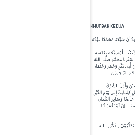
KHUTBAH KEDUA
دُ أنَّ سَيِّدَنَا مُحَمَّدًا عَبْدُهُ
لآ ئِكَتِهِ الْمُسَبِّحَةِ بِقُدْسِهِ
َى سَيِّدِنَا مُحَمَّدٍ صَلَّى اللهُ
يْنَ أَبِى بَكْرٍ وَعُمَر وَعُثْمَان
ْحَمَ الرَّاحِمِيْنَ
ِيْنَ وَأَذِلَّ الشِّرْكَ
لِ كَلِمَاتِكَ إِلَى يَوْمِ الدِّيْنِ
َا خآصَّةً وَسَائِرِ اْلبُلْدَانِ
نَا وَاإنْ لَمْ تَغْفِرْ لَنَا
تَذَكَّرُوْنَ وَاذْكُرُوا اللهَ