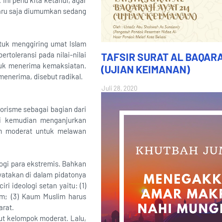
Ini perlu kita ketahui, agar
baru saja diumumkan sedang
ntuk menggiring umat Islam
toleransi pada nilai-nilai
TAFSIR SURAT AL BAQARA
ntuk menerima kemaksiatan.
(UJIAN KEIMANAN)
menerima, disebut radikal.
Juli 28, 2020
orisme sebagai bagian dari
ti kemudian menganjurkan
am moderat untuk melawan
ogi para ekstremis. Bahkan
 nyatakan di dalam pidatonya
ri ideologi setan yaitu: (1)
lam; (3) Kaum Muslim harus
arat.
but kelompok moderat. Lalu,