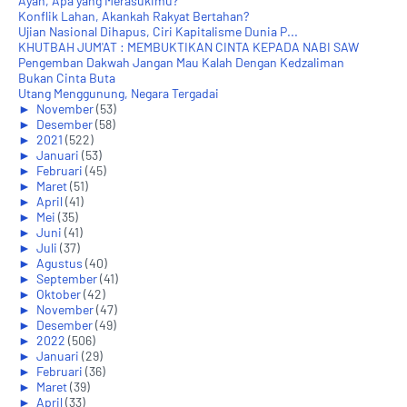
Ayah, Apa yang Merasukimu?
Konflik Lahan, Akankah Rakyat Bertahan?
Ujian Nasional Dihapus, Ciri Kapitalisme Dunia P...
KHUTBAH JUM'AT : MEMBUKTIKAN CINTA KEPADA NABI SAW
Pengemban Dakwah Jangan Mau Kalah Dengan Kedzaliman
Bukan Cinta Buta
Utang Menggunung, Negara Tergadai
►
November
(53)
►
Desember
(58)
►
2021
(522)
►
Januari
(53)
►
Februari
(45)
►
Maret
(51)
►
April
(41)
►
Mei
(35)
►
Juni
(41)
►
Juli
(37)
►
Agustus
(40)
►
September
(41)
►
Oktober
(42)
►
November
(47)
►
Desember
(49)
►
2022
(506)
►
Januari
(29)
►
Februari
(36)
►
Maret
(39)
►
April
(33)