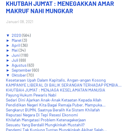
KHUTBAH JUM'AT : MENEGAKKAN AMAR
MAKRUF NAHI MUNGKAR
Januari 08, 2021
▼
2020
(564)
►
Maret
(3)
►
April
(36)
►
Mei
(34)
►
Juni
(118)
►
Juli
(69)
►
Agustus
(63)
►
September
(60)
▼
Oktober
(70)
Kesetaraan Upah Dalam Kapitalis, Angan-angan Kosong
KAMPANYE LIBERAL DI BALIK SERANGAN TERHADAP PEMBIA...
KHUTBAH JUM'AT : MENJAGA KESELAMATAN MANUSIA
Payung Hukum Pewaris Nabi
Sedari Dini Ajarkan Anak-Anak Ketaatan Kepada Allah
Pendidikan Negeri Kita Bagai Remaja Puber, Mampuka...
Sengkarut BUMN, Saatnya Beralih Ke Sistem Khilafah
Reputasi Negara Di Tepi Resesi Ekonomi
Khilafah Mengatasi Problem Ketenagakerjaan
Sesuatu Yang Berdalil Mungkinkah Mustahil?
Pandemi Tak Kunjung Tuntas Mungkinkah Akibat Salah...