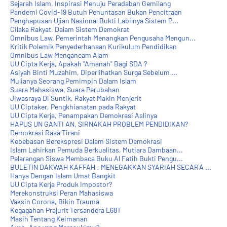
Sejarah Islam, Inspirasi Menuju Peradaban Gemilang
Pandemi Covid-19 Butuh Penuntasan Bukan Pencitraan
Penghapusan Ujian Nasional Bukti Labilnya Sistem P...
Cilaka Rakyat, Dalam Sistem Demokrat
Omnibus Law, Pemerintah Menangkan Pengusaha Mengun...
Kritik Polemik Penyederhanaan Kurikulum Pendidikan
Omnibus Law Mengancam Alam
UU Cipta Kerja, Apakah "Amanah" Bagi SDA ?
Asiyah Binti Muzahim, Diperlihatkan Surga Sebelum ...
Mulianya Seorang Pemimpin Dalam Islam
Suara Mahasiswa, Suara Perubahan
Jiwasraya Di Suntik, Rakyat Makin Menjerit
UU Ciptaker, Pengkhianatan pada Rakyat
UU Cipta Kerja, Penampakan Demokrasi Aslinya
HAPUS UN GANTI AN, SIRNAKAH PROBLEM PENDIDIKAN?
Demokrasi Rasa Tirani
Kebebasan Berekspresi Dalam Sistem Demokrasi
Islam Lahirkan Pemuda Berkualitas, Mutiara Dambaan...
Pelarangan Siswa Membaca Buku Al Fatih Bukti Pengu...
BULETIN DAKWAH KAFFAH : MENEGAKKAN SYARIAH SECARA ...
Hanya Dengan Islam Umat Bangkit
UU Cipta Kerja Produk Impostor?
Merekonstruksi Peran Mahasiswa
Vaksin Corona, Bikin Trauma
Kegagahan Prajurit Tersandera L68T
Masih Tentang Keimanan