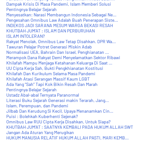
Dampak Krisis Di Masa Pandemi, Islam Memberi Solusi
Pentingnya Belajar Sejarah
Menyesatkan: Narasi Membangun Indonesia Sebagai Ne...
Pengesahan Omnibus Law Adalah Buah Penerapan Siste...
INDEKOS JADI SARANA MESUM WARGA BEKASI RESAH
KHUTBAH JUM'AT : ISLAM DAN PERBURUHAN
ISLAM INTOLERAN?
Rakyat Menolak, Omnibus Law Tetap Disahkan. DPR Wa...
Tawuran Pelajar Potret Generasi Miskin Adab
Normalisasi UEA, Bahrain Dan Israel, Penghianatan ...
Merampok Dana Rakyat Demi Menyelamatkan Sektor Ribawi
Khilafah Mampu Menjaga Ketahanan Keluarga Di Saat ...
UU Cipta Kerja Sah, Bukti Pengkhianatan Kostitusi
Khilafah Dan Kurikulum Selama Masa Pandemi
Khilafah Atasi Serangan Massif Kaum LGBT
Ada Yang “Sah” Tapi Kok Bikin Resah Dan Marah
Pentingnya Belajar Sejarah
Ustadz Abal-abal Ternyata Paranormal
Literasi Buku Sejarah Generasi makin Terarah, Jang...
Islam, Perempuan, dan Pandemi
Jilbab Dan Kerudung Si Kecil, Upaya Menanamkan Cin...
Puisi : Bolehkah Kuberhenti Sejenak?
Omnibus Law RUU Cipta Kerja Disahkan, Untuk Siapa?
KHUTBAH JUM'AT : SAATNYA KEMBALI PADA HUKUM ALLAH SWT
Jangan Ada Aturan Yang Merugikan
HUKUM MANUSIA RELATIF HUKUM ALLAH PASTI, MARI KEMB...