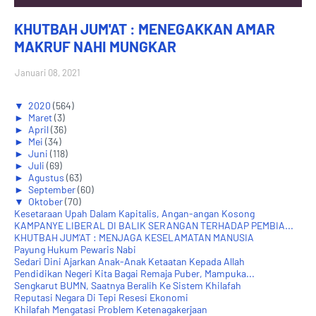
KHUTBAH JUM'AT : MENEGAKKAN AMAR
MAKRUF NAHI MUNGKAR
Januari 08, 2021
▼
2020
(564)
►
Maret
(3)
►
April
(36)
►
Mei
(34)
►
Juni
(118)
►
Juli
(69)
►
Agustus
(63)
►
September
(60)
▼
Oktober
(70)
Kesetaraan Upah Dalam Kapitalis, Angan-angan Kosong
KAMPANYE LIBERAL DI BALIK SERANGAN TERHADAP PEMBIA...
KHUTBAH JUM'AT : MENJAGA KESELAMATAN MANUSIA
Payung Hukum Pewaris Nabi
Sedari Dini Ajarkan Anak-Anak Ketaatan Kepada Allah
Pendidikan Negeri Kita Bagai Remaja Puber, Mampuka...
Sengkarut BUMN, Saatnya Beralih Ke Sistem Khilafah
Reputasi Negara Di Tepi Resesi Ekonomi
Khilafah Mengatasi Problem Ketenagakerjaan