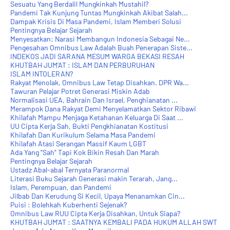
Sesuatu Yang Berdalil Mungkinkah Mustahil?
Pandemi Tak Kunjung Tuntas Mungkinkah Akibat Salah...
Dampak Krisis Di Masa Pandemi, Islam Memberi Solusi
Pentingnya Belajar Sejarah
Menyesatkan: Narasi Membangun Indonesia Sebagai Ne...
Pengesahan Omnibus Law Adalah Buah Penerapan Siste...
INDEKOS JADI SARANA MESUM WARGA BEKASI RESAH
KHUTBAH JUM'AT : ISLAM DAN PERBURUHAN
ISLAM INTOLERAN?
Rakyat Menolak, Omnibus Law Tetap Disahkan. DPR Wa...
Tawuran Pelajar Potret Generasi Miskin Adab
Normalisasi UEA, Bahrain Dan Israel, Penghianatan ...
Merampok Dana Rakyat Demi Menyelamatkan Sektor Ribawi
Khilafah Mampu Menjaga Ketahanan Keluarga Di Saat ...
UU Cipta Kerja Sah, Bukti Pengkhianatan Kostitusi
Khilafah Dan Kurikulum Selama Masa Pandemi
Khilafah Atasi Serangan Massif Kaum LGBT
Ada Yang “Sah” Tapi Kok Bikin Resah Dan Marah
Pentingnya Belajar Sejarah
Ustadz Abal-abal Ternyata Paranormal
Literasi Buku Sejarah Generasi makin Terarah, Jang...
Islam, Perempuan, dan Pandemi
Jilbab Dan Kerudung Si Kecil, Upaya Menanamkan Cin...
Puisi : Bolehkah Kuberhenti Sejenak?
Omnibus Law RUU Cipta Kerja Disahkan, Untuk Siapa?
KHUTBAH JUM'AT : SAATNYA KEMBALI PADA HUKUM ALLAH SWT