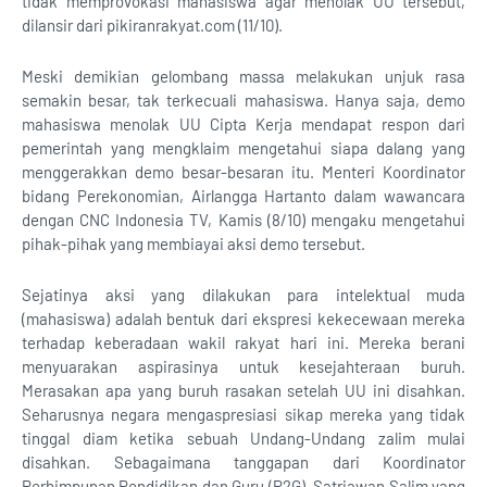
tidak memprovokasi mahasiswa agar menolak UU tersebut,
dilansir dari pikiranrakyat.com (11/10).
Meski demikian gelombang massa melakukan unjuk rasa
semakin besar, tak terkecuali mahasiswa. Hanya saja, demo
mahasiswa menolak UU Cipta Kerja mendapat respon dari
pemerintah yang mengklaim mengetahui siapa dalang yang
menggerakkan demo besar-besaran itu. Menteri Koordinator
bidang Perekonomian, Airlangga Hartanto dalam wawancara
dengan CNC Indonesia TV, Kamis (8/10) mengaku mengetahui
pihak-pihak yang membiayai aksi demo tersebut.
Sejatinya aksi yang dilakukan para intelektual muda
(mahasiswa) adalah bentuk dari ekspresi kekecewaan mereka
terhadap keberadaan wakil rakyat hari ini. Mereka berani
menyuarakan aspirasinya untuk kesejahteraan buruh.
Merasakan apa yang buruh rasakan setelah UU ini disahkan.
Seharusnya negara mengaspresiasi sikap mereka yang tidak
tinggal diam ketika sebuah Undang-Undang zalim mulai
disahkan. Sebagaimana tanggapan dari Koordinator
Perhimpunan Pendidikan dan Guru (P2G), Satriawan Salim yang