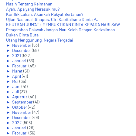
Masih Tentang Keimanan
Ayah, Apa yang Merasukimu?
Konflik Lahan, Akankah Rakyat Bertahan?
Ujian Nasional Dihapus, Ciri Kapitalisme Dunia P...
KHUTBAH JUM'AT : MEMBUKTIKAN CINTA KEPADA NABI SAW
Pengemban Dakwah Jangan Mau Kalah Dengan Kedzaliman
Bukan Cinta Buta
Utang Menggunung, Negara Tergadai
►
November
(53)
►
Desember
(58)
►
2021
(522)
►
Januari
(53)
►
Februari
(45)
►
Maret
(51)
►
April
(41)
►
Mei
(35)
►
Juni
(41)
►
Juli
(37)
►
Agustus
(40)
►
September
(41)
►
Oktober
(42)
►
November
(47)
►
Desember
(49)
►
2022
(506)
►
Januari
(29)
►
Februari
(36)