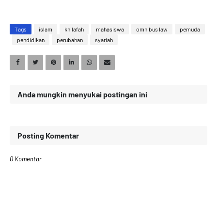
Tags
islam
khilafah
mahasiswa
omnibus law
pemuda
pendidikan
perubahan
syariah
Anda mungkin menyukai postingan ini
Posting Komentar
0 Komentar