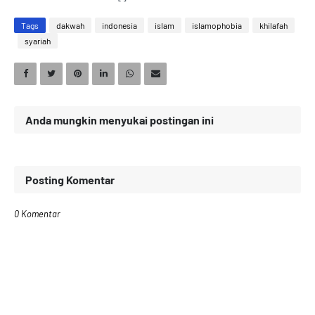
Tags
dakwah
indonesia
islam
islamophobia
khilafah
syariah
Anda mungkin menyukai postingan ini
Posting Komentar
0 Komentar