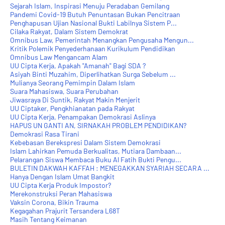
Sejarah Islam, Inspirasi Menuju Peradaban Gemilang
Pandemi Covid-19 Butuh Penuntasan Bukan Pencitraan
Penghapusan Ujian Nasional Bukti Labilnya Sistem P...
Cilaka Rakyat, Dalam Sistem Demokrat
Omnibus Law, Pemerintah Menangkan Pengusaha Mengun...
Kritik Polemik Penyederhanaan Kurikulum Pendidikan
Omnibus Law Mengancam Alam
UU Cipta Kerja, Apakah "Amanah" Bagi SDA ?
Asiyah Binti Muzahim, Diperlihatkan Surga Sebelum ...
Mulianya Seorang Pemimpin Dalam Islam
Suara Mahasiswa, Suara Perubahan
Jiwasraya Di Suntik, Rakyat Makin Menjerit
UU Ciptaker, Pengkhianatan pada Rakyat
UU Cipta Kerja, Penampakan Demokrasi Aslinya
HAPUS UN GANTI AN, SIRNAKAH PROBLEM PENDIDIKAN?
Demokrasi Rasa Tirani
Kebebasan Berekspresi Dalam Sistem Demokrasi
Islam Lahirkan Pemuda Berkualitas, Mutiara Dambaan...
Pelarangan Siswa Membaca Buku Al Fatih Bukti Pengu...
BULETIN DAKWAH KAFFAH : MENEGAKKAN SYARIAH SECARA ...
Hanya Dengan Islam Umat Bangkit
UU Cipta Kerja Produk Impostor?
Merekonstruksi Peran Mahasiswa
Vaksin Corona, Bikin Trauma
Kegagahan Prajurit Tersandera L68T
Masih Tentang Keimanan