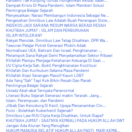
Pandemi Tak Kunjung Tuntas Mungkinkah Akibat Salah...
Dampak Krisis Di Masa Pandemi, Islam Memberi Solusi
Pentingnya Belajar Sejarah
Menyesatkan: Narasi Membangun Indonesia Sebagai Ne...
Pengesahan Omnibus Law Adalah Buah Penerapan Siste...
INDEKOS JADI SARANA MESUM WARGA BEKASI RESAH
KHUTBAH JUM'AT : ISLAM DAN PERBURUHAN
ISLAM INTOLERAN?
Rakyat Menolak, Omnibus Law Tetap Disahkan. DPR Wa...
Tawuran Pelajar Potret Generasi Miskin Adab
Normalisasi UEA, Bahrain Dan Israel, Penghianatan ...
Merampok Dana Rakyat Demi Menyelamatkan Sektor Ribawi
Khilafah Mampu Menjaga Ketahanan Keluarga Di Saat ...
UU Cipta Kerja Sah, Bukti Pengkhianatan Kostitusi
Khilafah Dan Kurikulum Selama Masa Pandemi
Khilafah Atasi Serangan Massif Kaum LGBT
Ada Yang “Sah” Tapi Kok Bikin Resah Dan Marah
Pentingnya Belajar Sejarah
Ustadz Abal-abal Ternyata Paranormal
Literasi Buku Sejarah Generasi makin Terarah, Jang...
Islam, Perempuan, dan Pandemi
Jilbab Dan Kerudung Si Kecil, Upaya Menanamkan Cin...
Puisi : Bolehkah Kuberhenti Sejenak?
Omnibus Law RUU Cipta Kerja Disahkan, Untuk Siapa?
KHUTBAH JUM'AT : SAATNYA KEMBALI PADA HUKUM ALLAH SWT
Jangan Ada Aturan Yang Merugikan
HUKUM MANUSIA RELATIF HUKUM ALLAH PASTI, MARI KEMB...