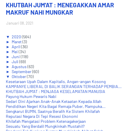
KHUTBAH JUM'AT : MENEGAKKAN AMAR
MAKRUF NAHI MUNGKAR
Januari 08, 2021
▼
2020
(564)
►
Maret
(3)
►
April
(36)
►
Mei
(34)
►
Juni
(118)
►
Juli
(69)
►
Agustus
(63)
►
September
(60)
▼
Oktober
(70)
Kesetaraan Upah Dalam Kapitalis, Angan-angan Kosong
KAMPANYE LIBERAL DI BALIK SERANGAN TERHADAP PEMBIA...
KHUTBAH JUM'AT : MENJAGA KESELAMATAN MANUSIA
Payung Hukum Pewaris Nabi
Sedari Dini Ajarkan Anak-Anak Ketaatan Kepada Allah
Pendidikan Negeri Kita Bagai Remaja Puber, Mampuka...
Sengkarut BUMN, Saatnya Beralih Ke Sistem Khilafah
Reputasi Negara Di Tepi Resesi Ekonomi
Khilafah Mengatasi Problem Ketenagakerjaan
Sesuatu Yang Berdalil Mungkinkah Mustahil?