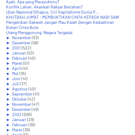
Ayah, Apa yang Merasukimu?
Konflik Lahan, Akankah Rakyat Bertahan?
Ujian Nasional Dihapus, Ciri Kapitalisme Dunia P...
KHUTBAH JUM'AT : MEMBUKTIKAN CINTA KEPADA NABI SAW
Pengemban Dakwah Jangan Mau Kalah Dengan Kedzaliman
Bukan Cinta Buta
Utang Menggunung, Negara Tergadai
►
November
(53)
►
Desember
(58)
►
2021
(522)
►
Januari
(53)
►
Februari
(45)
►
Maret
(51)
►
April
(41)
►
Mei
(35)
►
Juni
(41)
►
Juli
(37)
►
Agustus
(40)
►
September
(41)
►
Oktober
(42)
►
November
(47)
►
Desember
(49)
►
2022
(506)
►
Januari
(29)
►
Februari
(36)
►
Maret
(39)
►
April
(33)