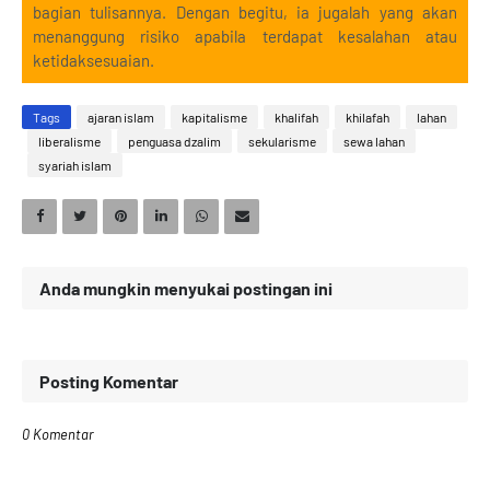
bagian tulisannya. Dengan begitu, ia jugalah yang akan
menanggung risiko apabila terdapat kesalahan atau
ketidaksesuaian.
Tags
ajaran islam
kapitalisme
khalifah
khilafah
lahan
liberalisme
penguasa dzalim
sekularisme
sewa lahan
syariah islam
Anda mungkin menyukai postingan ini
Posting Komentar
0 Komentar