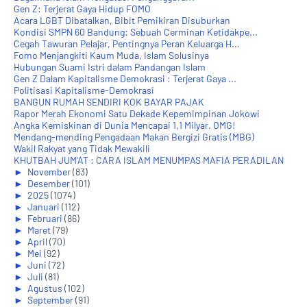
Gen Z: Terjerat Gaya Hidup FOMO
Acara LGBT Dibatalkan, Bibit Pemikiran Disuburkan
Kondisi SMPN 60 Bandung: Sebuah Cerminan Ketidakpe...
Cegah Tawuran Pelajar, Pentingnya Peran Keluarga H...
Fomo Menjangkiti Kaum Muda, Islam Solusinya
Hubungan Suami Istri dalam Pandangan Islam
Gen Z Dalam Kapitalisme Demokrasi : Terjerat Gaya ...
Politisasi Kapitalisme-Demokrasi
BANGUN RUMAH SENDIRI KOK BAYAR PAJAK
Rapor Merah Ekonomi Satu Dekade Kepemimpinan Jokowi
Angka Kemiskinan di Dunia Mencapai 1,1 Milyar. OMG!
Mendang-mending Pengadaan Makan Bergizi Gratis (MBG)
Wakil Rakyat yang Tidak Mewakili
KHUTBAH JUM'AT : CARA ISLAM MENUMPAS MAFIA PERADILAN
►
November
(83)
►
Desember
(101)
►
2025
(1074)
►
Januari
(112)
►
Februari
(86)
►
Maret
(79)
►
April
(70)
►
Mei
(92)
►
Juni
(72)
►
Juli
(81)
►
Agustus
(102)
►
September
(91)