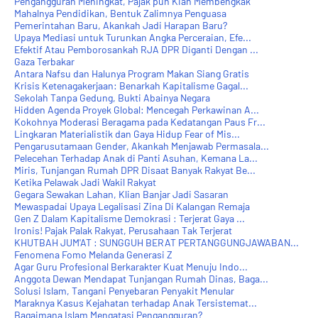
Pengangguran Meningkat, Pajak pun Kian Membengkak
Mahalnya Pendidikan, Bentuk Zalimnya Penguasa
Pemerintahan Baru, Akankah Jadi Harapan Baru?
Upaya Mediasi untuk Turunkan Angka Perceraian, Efe...
Efektif Atau Pemborosankah RJA DPR Diganti Dengan ...
Gaza Terbakar
Antara Nafsu dan Halunya Program Makan Siang Gratis
Krisis Ketenagakerjaan: Benarkah Kapitalisme Gagal...
Sekolah Tanpa Gedung, Bukti Abainya Negara
Hidden Agenda Proyek Global: Mencegah Perkawinan A...
Kokohnya Moderasi Beragama pada Kedatangan Paus Fr...
Lingkaran Materialistik dan Gaya Hidup Fear of Mis...
Pengarusutamaan Gender, Akankah Menjawab Permasala...
Pelecehan Terhadap Anak di Panti Asuhan, Kemana La...
Miris, Tunjangan Rumah DPR Disaat Banyak Rakyat Be...
Ketika Pelawak Jadi Wakil Rakyat
Gegara Sewakan Lahan, Klian Banjar Jadi Sasaran
Mewaspadai Upaya Legalisasi Zina Di Kalangan Remaja
Gen Z Dalam Kapitalisme Demokrasi : Terjerat Gaya ...
Ironis! Pajak Palak Rakyat, Perusahaan Tak Terjerat
KHUTBAH JUM'AT : SUNGGUH BERAT PERTANGGUNGJAWABAN...
Fenomena Fomo Melanda Generasi Z
Agar Guru Profesional Berkarakter Kuat Menuju Indo...
Anggota Dewan Mendapat Tunjangan Rumah Dinas, Baga...
Solusi Islam, Tangani Penyebaran Penyakit Menular
Maraknya Kasus Kejahatan terhadap Anak Tersistemat...
Bagaimana Islam Mengatasi Pengangguran?