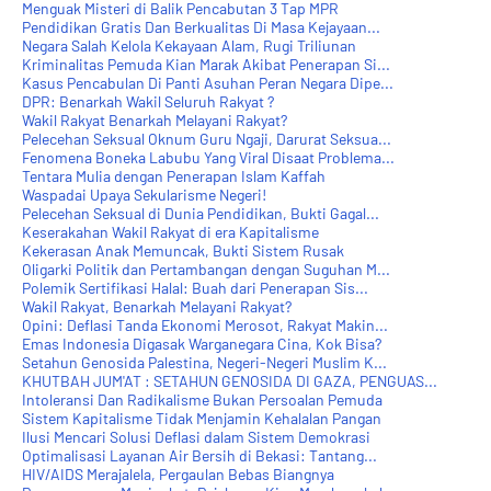
Menguak Misteri di Balik Pencabutan 3 Tap MPR
Pendidikan Gratis Dan Berkualitas Di Masa Kejayaan...
Negara Salah Kelola Kekayaan Alam, Rugi Triliunan
Kriminalitas Pemuda Kian Marak Akibat Penerapan Si...
Kasus Pencabulan Di Panti Asuhan Peran Negara Dipe...
DPR: Benarkah Wakil Seluruh Rakyat ?
Wakil Rakyat Benarkah Melayani Rakyat?
Pelecehan Seksual Oknum Guru Ngaji, Darurat Seksua...
Fenomena Boneka Labubu Yang Viral Disaat Problema...
Tentara Mulia dengan Penerapan Islam Kaffah
Waspadai Upaya Sekularisme Negeri!
Pelecehan Seksual di Dunia Pendidikan, Bukti Gagal...
Keserakahan Wakil Rakyat di era Kapitalisme
Kekerasan Anak Memuncak, Bukti Sistem Rusak
Oligarki Politik dan Pertambangan dengan Suguhan M...
Polemik Sertifikasi Halal: Buah dari Penerapan Sis...
Wakil Rakyat, Benarkah Melayani Rakyat?
Opini: Deflasi Tanda Ekonomi Merosot, Rakyat Makin...
Emas Indonesia Digasak Warganegara Cina, Kok Bisa?
Setahun Genosida Palestina, Negeri-Negeri Muslim K...
KHUTBAH JUM'AT : SETAHUN GENOSIDA DI GAZA, PENGUAS...
Intoleransi Dan Radikalisme Bukan Persoalan Pemuda
Sistem Kapitalisme Tidak Menjamin Kehalalan Pangan
Ilusi Mencari Solusi Deflasi dalam Sistem Demokrasi
Optimalisasi Layanan Air Bersih di Bekasi: Tantang...
HIV/AIDS Merajalela, Pergaulan Bebas Biangnya