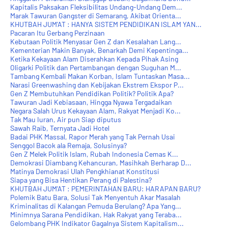
Kapitalis Paksakan Fleksibilitas Undang-Undang Dem...
Marak Tawuran Gangster di Semarang, Akibat Orienta...
KHUTBAH JUM'AT : HANYA SISTEM PENDIDIKAN ISLAM YAN...
Pacaran Itu Gerbang Perzinaan
Kebutaan Politik Menyasar Gen Z dan Kesalahan Lang...
Kementerian Makin Banyak, Benarkah Demi Kepentinga...
Ketika Kekayaan Alam Diserahkan Kepada Pihak Asing
Oligarki Politik dan Pertambangan dengan Suguhan M...
Tambang Kembali Makan Korban, Islam Tuntaskan Masa...
Narasi Greenwashing dan Kebijakan Ekstrem Ekspor P...
Gen Z Membutuhkan Pendidikan Politik? Politik Apa?
Tawuran Jadi Kebiasaan, Hingga Nyawa Tergadaikan
Negara Salah Urus Kekayaan Alam, Rakyat Menjadi Ko...
Tak Mau Iuran, Air pun Siap diputus
Sawah Raib, Ternyata Jadi Hotel
Badai PHK Massal, Rapor Merah yang Tak Pernah Usai
Senggol Bacok ala Remaja, Solusinya?
Gen Z Melek Politik Islam, Rubah Indonesia Cemas K...
Demokrasi Diambang Kehancuran, Masihkah Berharap D...
Matinya Demokrasi Ulah Pengkhianat Konstitusi
Siapa yang Bisa Hentikan Perang di Palestina?
KHUTBAH JUM'AT : PEMERINTAHAN BARU: HARAPAN BARU?
Polemik Batu Bara, Solusi Tak Menyentuh Akar Masalah
Kriminalitas di Kalangan Pemuda Berulang? Apa Yang...
Minimnya Sarana Pendidikan, Hak Rakyat yang Teraba...
Gelombang PHK Indikator Gagalnya Sistem Kapitalism...