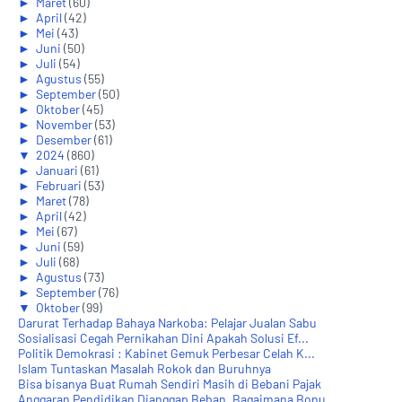
►
Maret
(60)
►
April
(42)
►
Mei
(43)
►
Juni
(50)
►
Juli
(54)
►
Agustus
(55)
►
September
(50)
►
Oktober
(45)
►
November
(53)
►
Desember
(61)
▼
2024
(860)
►
Januari
(61)
►
Februari
(53)
►
Maret
(78)
►
April
(42)
►
Mei
(67)
►
Juni
(59)
►
Juli
(68)
►
Agustus
(73)
►
September
(76)
▼
Oktober
(99)
Darurat Terhadap Bahaya Narkoba: Pelajar Jualan Sabu
Sosialisasi Cegah Pernikahan Dini Apakah Solusi Ef...
Politik Demokrasi : Kabinet Gemuk Perbesar Celah K...
Islam Tuntaskan Masalah Rokok dan Buruhnya
Bisa bisanya Buat Rumah Sendiri Masih di Bebani Pajak
Anggaran Pendidikan Dianggap Beban, Bagaimana Bonu...