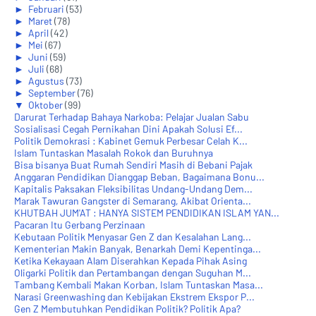
►
Februari
(53)
►
Maret
(78)
►
April
(42)
►
Mei
(67)
►
Juni
(59)
►
Juli
(68)
►
Agustus
(73)
►
September
(76)
▼
Oktober
(99)
Darurat Terhadap Bahaya Narkoba: Pelajar Jualan Sabu
Sosialisasi Cegah Pernikahan Dini Apakah Solusi Ef...
Politik Demokrasi : Kabinet Gemuk Perbesar Celah K...
Islam Tuntaskan Masalah Rokok dan Buruhnya
Bisa bisanya Buat Rumah Sendiri Masih di Bebani Pajak
Anggaran Pendidikan Dianggap Beban, Bagaimana Bonu...
Kapitalis Paksakan Fleksibilitas Undang-Undang Dem...
Marak Tawuran Gangster di Semarang, Akibat Orienta...
KHUTBAH JUM'AT : HANYA SISTEM PENDIDIKAN ISLAM YAN...
Pacaran Itu Gerbang Perzinaan
Kebutaan Politik Menyasar Gen Z dan Kesalahan Lang...
Kementerian Makin Banyak, Benarkah Demi Kepentinga...
Ketika Kekayaan Alam Diserahkan Kepada Pihak Asing
Oligarki Politik dan Pertambangan dengan Suguhan M...
Tambang Kembali Makan Korban, Islam Tuntaskan Masa...
Narasi Greenwashing dan Kebijakan Ekstrem Ekspor P...
Gen Z Membutuhkan Pendidikan Politik? Politik Apa?