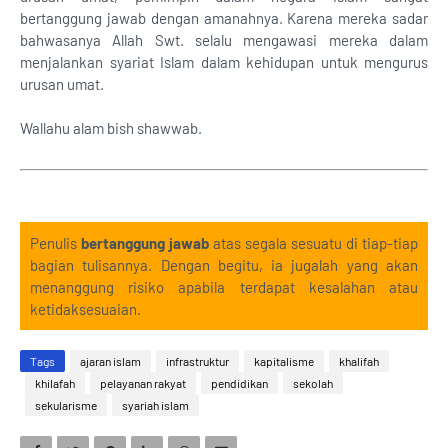
bertanggung jawab dengan amanahnya. Karena mereka sadar
bahwasanya Allah Swt. selalu mengawasi mereka dalam
menjalankan syariat Islam dalam kehidupan untuk mengurus
urusan umat.
Wallahu alam bish shawwab.
Penulis
bertanggung jawab
atas segala sesuatu di tiap-tiap
bagian tulisannya. Dengan begitu, ia jugalah yang akan
menanggung risiko apabila terdapat kesalahan atau
ketidaksesuaian.
Tags
ajaran islam
infrastruktur
kapitalisme
khalifah
khilafah
pelayanan rakyat
pendidikan
sekolah
sekularisme
syariah islam