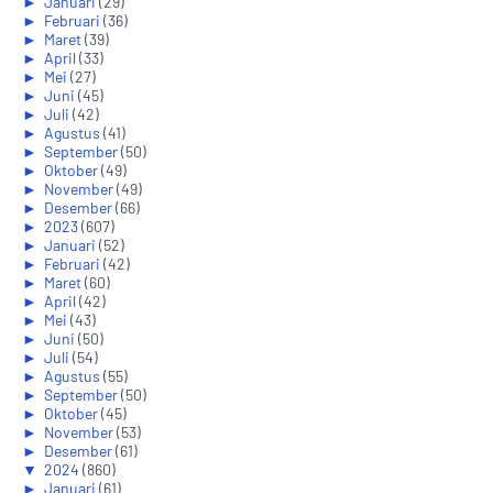
►
Januari
(29)
►
Februari
(36)
►
Maret
(39)
►
April
(33)
►
Mei
(27)
►
Juni
(45)
►
Juli
(42)
►
Agustus
(41)
►
September
(50)
►
Oktober
(49)
►
November
(49)
►
Desember
(66)
►
2023
(607)
►
Januari
(52)
►
Februari
(42)
►
Maret
(60)
►
April
(42)
►
Mei
(43)
►
Juni
(50)
►
Juli
(54)
►
Agustus
(55)
►
September
(50)
►
Oktober
(45)
►
November
(53)
►
Desember
(61)
▼
2024
(860)
►
Januari
(61)