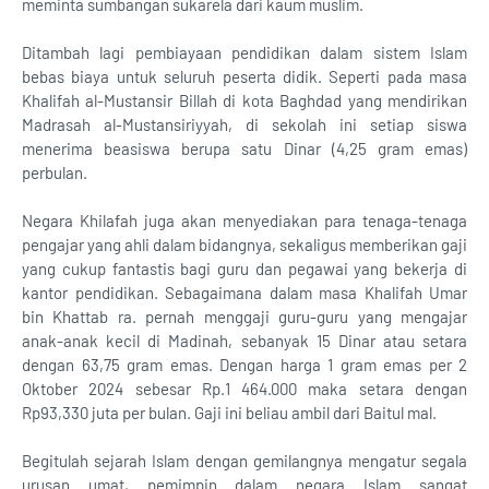
meminta sumbangan sukarela dari kaum muslim.
Ditambah lagi pembiayaan pendidikan dalam sistem Islam
bebas biaya untuk seluruh peserta didik. Seperti pada masa
Khalifah al-Mustansir Billah di kota Baghdad yang mendirikan
Madrasah al-Mustansiriyyah, di sekolah ini setiap siswa
menerima beasiswa berupa satu Dinar (4,25 gram emas)
perbulan.
Negara Khilafah juga akan menyediakan para tenaga-tenaga
pengajar yang ahli dalam bidangnya, sekaligus memberikan gaji
yang cukup fantastis bagi guru dan pegawai yang bekerja di
kantor pendidikan. Sebagaimana dalam masa Khalifah Umar
bin Khattab ra. pernah menggaji guru-guru yang mengajar
anak-anak kecil di Madinah, sebanyak 15 Dinar atau setara
dengan 63,75 gram emas. Dengan harga 1 gram emas per 2
Oktober 2024 sebesar Rp.1 464.000 maka setara dengan
Rp93,330 juta per bulan. Gaji ini beliau ambil dari Baitul mal.
Begitulah sejarah Islam dengan gemilangnya mengatur segala
urusan umat, pemimpin dalam negara Islam sangat