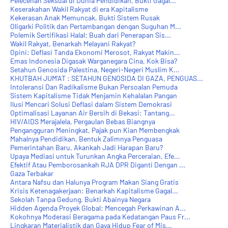
Pelecehan Seksual di Dunia Pendidikan, Bukti Gagal...
Keserakahan Wakil Rakyat di era Kapitalisme
Kekerasan Anak Memuncak, Bukti Sistem Rusak
Oligarki Politik dan Pertambangan dengan Suguhan M...
Polemik Sertifikasi Halal: Buah dari Penerapan Sis...
Wakil Rakyat, Benarkah Melayani Rakyat?
Opini: Deflasi Tanda Ekonomi Merosot, Rakyat Makin...
Emas Indonesia Digasak Warganegara Cina, Kok Bisa?
Setahun Genosida Palestina, Negeri-Negeri Muslim K...
KHUTBAH JUM'AT : SETAHUN GENOSIDA DI GAZA, PENGUAS...
Intoleransi Dan Radikalisme Bukan Persoalan Pemuda
Sistem Kapitalisme Tidak Menjamin Kehalalan Pangan
Ilusi Mencari Solusi Deflasi dalam Sistem Demokrasi
Optimalisasi Layanan Air Bersih di Bekasi: Tantang...
HIV/AIDS Merajalela, Pergaulan Bebas Biangnya
Pengangguran Meningkat, Pajak pun Kian Membengkak
Mahalnya Pendidikan, Bentuk Zalimnya Penguasa
Pemerintahan Baru, Akankah Jadi Harapan Baru?
Upaya Mediasi untuk Turunkan Angka Perceraian, Efe...
Efektif Atau Pemborosankah RJA DPR Diganti Dengan ...
Gaza Terbakar
Antara Nafsu dan Halunya Program Makan Siang Gratis
Krisis Ketenagakerjaan: Benarkah Kapitalisme Gagal...
Sekolah Tanpa Gedung, Bukti Abainya Negara
Hidden Agenda Proyek Global: Mencegah Perkawinan A...
Kokohnya Moderasi Beragama pada Kedatangan Paus Fr...
Lingkaran Materialistik dan Gaya Hidup Fear of Mis...