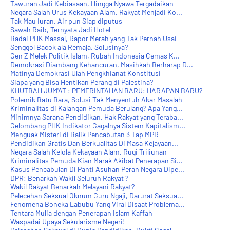
Tawuran Jadi Kebiasaan, Hingga Nyawa Tergadaikan
Negara Salah Urus Kekayaan Alam, Rakyat Menjadi Ko...
Tak Mau Iuran, Air pun Siap diputus
Sawah Raib, Ternyata Jadi Hotel
Badai PHK Massal, Rapor Merah yang Tak Pernah Usai
Senggol Bacok ala Remaja, Solusinya?
Gen Z Melek Politik Islam, Rubah Indonesia Cemas K...
Demokrasi Diambang Kehancuran, Masihkah Berharap D...
Matinya Demokrasi Ulah Pengkhianat Konstitusi
Siapa yang Bisa Hentikan Perang di Palestina?
KHUTBAH JUM'AT : PEMERINTAHAN BARU: HARAPAN BARU?
Polemik Batu Bara, Solusi Tak Menyentuh Akar Masalah
Kriminalitas di Kalangan Pemuda Berulang? Apa Yang...
Minimnya Sarana Pendidikan, Hak Rakyat yang Teraba...
Gelombang PHK Indikator Gagalnya Sistem Kapitalism...
Menguak Misteri di Balik Pencabutan 3 Tap MPR
Pendidikan Gratis Dan Berkualitas Di Masa Kejayaan...
Negara Salah Kelola Kekayaan Alam, Rugi Triliunan
Kriminalitas Pemuda Kian Marak Akibat Penerapan Si...
Kasus Pencabulan Di Panti Asuhan Peran Negara Dipe...
DPR: Benarkah Wakil Seluruh Rakyat ?
Wakil Rakyat Benarkah Melayani Rakyat?
Pelecehan Seksual Oknum Guru Ngaji, Darurat Seksua...
Fenomena Boneka Labubu Yang Viral Disaat Problema...
Tentara Mulia dengan Penerapan Islam Kaffah
Waspadai Upaya Sekularisme Negeri!