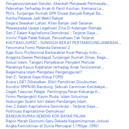
Pengarusutamaan Gender, Akankah Menjawab Permasala...
Pelecehan Terhadap Anak di Panti Asuhan, Kemana La...
Miris, Tunjangan Rumah DPR Disaat Banyak Rakyat Be...
Ketika Pelawak Jadi Wakil Rakyat
Gegara Sewakan Lahan, Klian Banjar Jadi Sasaran
Mewaspadai Upaya Legalisasi Zina Di Kalangan Remaja
Gen Z Dalam Kapitalisme Demokrasi : Terjerat Gaya ...
Ironis! Pajak Palak Rakyat, Perusahaan Tak Terjerat
KHUTBAH JUM'AT : SUNGGUH BERAT PERTANGGUNGJAWABAN...
Fenomena Fomo Melanda Generasi Z
Agar Guru Profesional Berkarakter Kuat Menuju Indo...
Anggota Dewan Mendapat Tunjangan Rumah Dinas, Baga...
Solusi Islam, Tangani Penyebaran Penyakit Menular
Maraknya Kasus Kejahatan terhadap Anak Tersistemat...
Bagaimana Islam Mengatasi Pengangguran?
Gen Z: Terjerat Gaya Hidup FOMO
Acara LGBT Dibatalkan, Bibit Pemikiran Disuburkan
Kondisi SMPN 60 Bandung: Sebuah Cerminan Ketidakpe...
Cegah Tawuran Pelajar, Pentingnya Peran Keluarga H...
Fomo Menjangkiti Kaum Muda, Islam Solusinya
Hubungan Suami Istri dalam Pandangan Islam
Gen Z Dalam Kapitalisme Demokrasi : Terjerat Gaya ...
Politisasi Kapitalisme-Demokrasi
BANGUN RUMAH SENDIRI KOK BAYAR PAJAK
Rapor Merah Ekonomi Satu Dekade Kepemimpinan Jokowi
Angka Kemiskinan di Dunia Mencapai 1,1 Milyar. OMG!