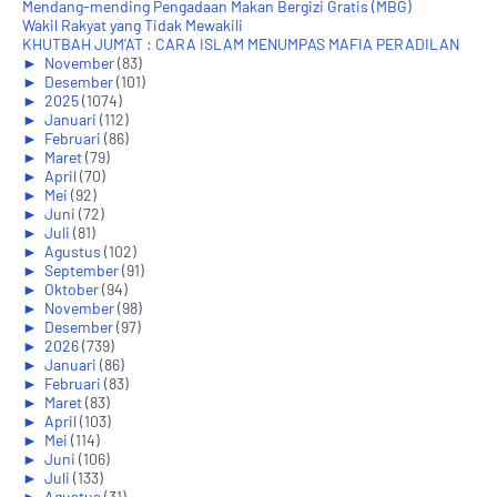
Mendang-mending Pengadaan Makan Bergizi Gratis (MBG)
Wakil Rakyat yang Tidak Mewakili
KHUTBAH JUM'AT : CARA ISLAM MENUMPAS MAFIA PERADILAN
►
November
(83)
►
Desember
(101)
►
2025
(1074)
►
Januari
(112)
►
Februari
(86)
►
Maret
(79)
►
April
(70)
►
Mei
(92)
►
Juni
(72)
►
Juli
(81)
►
Agustus
(102)
►
September
(91)
►
Oktober
(94)
►
November
(98)
►
Desember
(97)
►
2026
(739)
►
Januari
(86)
►
Februari
(83)
►
Maret
(83)
►
April
(103)
►
Mei
(114)
►
Juni
(106)
►
Juli
(133)
►
Agustus
(31)