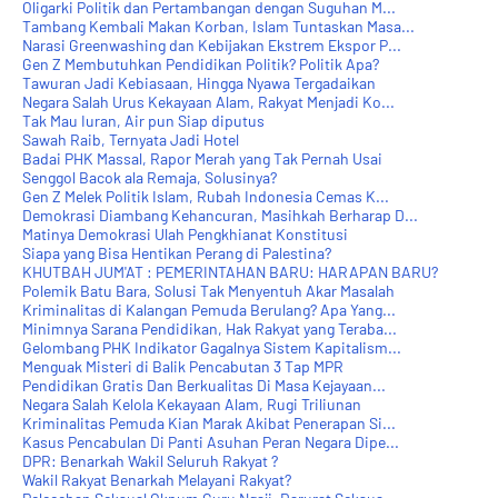
Oligarki Politik dan Pertambangan dengan Suguhan M...
Tambang Kembali Makan Korban, Islam Tuntaskan Masa...
Narasi Greenwashing dan Kebijakan Ekstrem Ekspor P...
Gen Z Membutuhkan Pendidikan Politik? Politik Apa?
Tawuran Jadi Kebiasaan, Hingga Nyawa Tergadaikan
Negara Salah Urus Kekayaan Alam, Rakyat Menjadi Ko...
Tak Mau Iuran, Air pun Siap diputus
Sawah Raib, Ternyata Jadi Hotel
Badai PHK Massal, Rapor Merah yang Tak Pernah Usai
Senggol Bacok ala Remaja, Solusinya?
Gen Z Melek Politik Islam, Rubah Indonesia Cemas K...
Demokrasi Diambang Kehancuran, Masihkah Berharap D...
Matinya Demokrasi Ulah Pengkhianat Konstitusi
Siapa yang Bisa Hentikan Perang di Palestina?
KHUTBAH JUM'AT : PEMERINTAHAN BARU: HARAPAN BARU?
Polemik Batu Bara, Solusi Tak Menyentuh Akar Masalah
Kriminalitas di Kalangan Pemuda Berulang? Apa Yang...
Minimnya Sarana Pendidikan, Hak Rakyat yang Teraba...
Gelombang PHK Indikator Gagalnya Sistem Kapitalism...
Menguak Misteri di Balik Pencabutan 3 Tap MPR
Pendidikan Gratis Dan Berkualitas Di Masa Kejayaan...
Negara Salah Kelola Kekayaan Alam, Rugi Triliunan
Kriminalitas Pemuda Kian Marak Akibat Penerapan Si...
Kasus Pencabulan Di Panti Asuhan Peran Negara Dipe...
DPR: Benarkah Wakil Seluruh Rakyat ?
Wakil Rakyat Benarkah Melayani Rakyat?