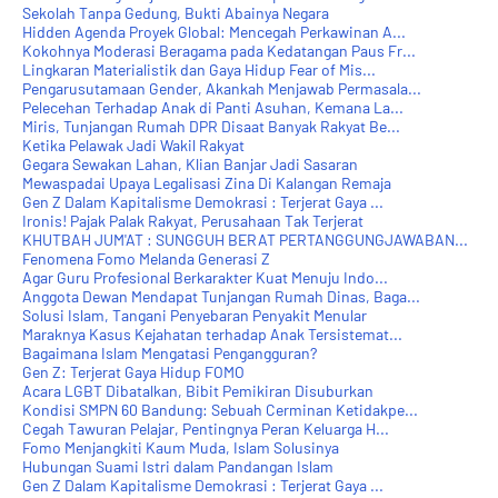
Sekolah Tanpa Gedung, Bukti Abainya Negara
Hidden Agenda Proyek Global: Mencegah Perkawinan A...
Kokohnya Moderasi Beragama pada Kedatangan Paus Fr...
Lingkaran Materialistik dan Gaya Hidup Fear of Mis...
Pengarusutamaan Gender, Akankah Menjawab Permasala...
Pelecehan Terhadap Anak di Panti Asuhan, Kemana La...
Miris, Tunjangan Rumah DPR Disaat Banyak Rakyat Be...
Ketika Pelawak Jadi Wakil Rakyat
Gegara Sewakan Lahan, Klian Banjar Jadi Sasaran
Mewaspadai Upaya Legalisasi Zina Di Kalangan Remaja
Gen Z Dalam Kapitalisme Demokrasi : Terjerat Gaya ...
Ironis! Pajak Palak Rakyat, Perusahaan Tak Terjerat
KHUTBAH JUM'AT : SUNGGUH BERAT PERTANGGUNGJAWABAN...
Fenomena Fomo Melanda Generasi Z
Agar Guru Profesional Berkarakter Kuat Menuju Indo...
Anggota Dewan Mendapat Tunjangan Rumah Dinas, Baga...
Solusi Islam, Tangani Penyebaran Penyakit Menular
Maraknya Kasus Kejahatan terhadap Anak Tersistemat...
Bagaimana Islam Mengatasi Pengangguran?
Gen Z: Terjerat Gaya Hidup FOMO
Acara LGBT Dibatalkan, Bibit Pemikiran Disuburkan
Kondisi SMPN 60 Bandung: Sebuah Cerminan Ketidakpe...
Cegah Tawuran Pelajar, Pentingnya Peran Keluarga H...
Fomo Menjangkiti Kaum Muda, Islam Solusinya
Hubungan Suami Istri dalam Pandangan Islam
Gen Z Dalam Kapitalisme Demokrasi : Terjerat Gaya ...