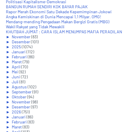
Politisasi Kapitalisme-Demokrasi
BANGUN RUMAH SENDIRI KOK BAYAR PAJAK
Rapor Merah Ekonomi Satu Dekade Kepemimpinan Jokowi
Angka Kemiskinan di Dunia Mencapai 1,1 Milyar. OMG!
Mendang-mending Pengadaan Makan Bergizi Gratis (MBG)
Wakil Rakyat yang Tidak Mewakili
KHUTBAH JUM'AT : CARA ISLAM MENUMPAS MAFIA PERADILAN
►
November
(83)
►
Desember
(101)
►
2025
(1074)
►
Januari
(112)
►
Februari
(86)
►
Maret
(79)
►
April
(70)
►
Mei
(92)
►
Juni
(72)
►
Juli
(81)
►
Agustus
(102)
►
September
(91)
►
Oktober
(94)
►
November
(98)
►
Desember
(97)
►
2026
(751)
►
Januari
(86)
►
Februari
(83)
►
Maret
(83)
►
April
(103)