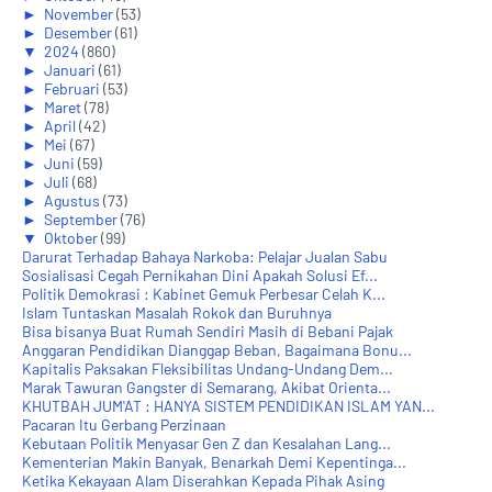
►
November
(53)
►
Desember
(61)
▼
2024
(860)
►
Januari
(61)
►
Februari
(53)
►
Maret
(78)
►
April
(42)
►
Mei
(67)
►
Juni
(59)
►
Juli
(68)
►
Agustus
(73)
►
September
(76)
▼
Oktober
(99)
Darurat Terhadap Bahaya Narkoba: Pelajar Jualan Sabu
Sosialisasi Cegah Pernikahan Dini Apakah Solusi Ef...
Politik Demokrasi : Kabinet Gemuk Perbesar Celah K...
Islam Tuntaskan Masalah Rokok dan Buruhnya
Bisa bisanya Buat Rumah Sendiri Masih di Bebani Pajak
Anggaran Pendidikan Dianggap Beban, Bagaimana Bonu...
Kapitalis Paksakan Fleksibilitas Undang-Undang Dem...
Marak Tawuran Gangster di Semarang, Akibat Orienta...
KHUTBAH JUM'AT : HANYA SISTEM PENDIDIKAN ISLAM YAN...
Pacaran Itu Gerbang Perzinaan
Kebutaan Politik Menyasar Gen Z dan Kesalahan Lang...
Kementerian Makin Banyak, Benarkah Demi Kepentinga...
Ketika Kekayaan Alam Diserahkan Kepada Pihak Asing