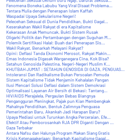
Pelecehan Seksual Oknum Guru Ngaji, Darurat Seksua...
Fenomena Boneka Labubu Yang Viral Disaat Problema...
Tentara Mulia dengan Penerapan Islam Kaffah
Waspadai Upaya Sekularisme Negeri!
Pelecehan Seksual di Dunia Pendidikan, Bukti Gagal...
Keserakahan Wakil Rakyat di era Kapitalisme
Kekerasan Anak Memuncak, Bukti Sistem Rusak
Oligarki Politik dan Pertambangan dengan Suguhan M...
Polemik Sertifikasi Halal: Buah dari Penerapan Sis...
Wakil Rakyat, Benarkah Melayani Rakyat?
Opini: Deflasi Tanda Ekonomi Merosot, Rakyat Makin...
Emas Indonesia Digasak Warganegara Cina, Kok Bisa?
Setahun Genosida Palestina, Negeri-Negeri Muslim K...
KHUTBAH JUM'AT : SETAHUN GENOSIDA DI GAZA, PENGUAS...
Intoleransi Dan Radikalisme Bukan Persoalan Pemuda
Sistem Kapitalisme Tidak Menjamin Kehalalan Pangan
Ilusi Mencari Solusi Deflasi dalam Sistem Demokrasi
Optimalisasi Layanan Air Bersih di Bekasi: Tantang...
HIV/AIDS Merajalela, Pergaulan Bebas Biangnya
Pengangguran Meningkat, Pajak pun Kian Membengkak
Mahalnya Pendidikan, Bentuk Zalimnya Penguasa
Pemerintahan Baru, Akankah Jadi Harapan Baru?
Upaya Mediasi untuk Turunkan Angka Perceraian, Efe...
Efektif Atau Pemborosankah RJA DPR Diganti Dengan ...
Gaza Terbakar
Antara Nafsu dan Halunya Program Makan Siang Gratis
Krisis Ketenagakerjaan: Benarkah Kapitalisme Gagal...