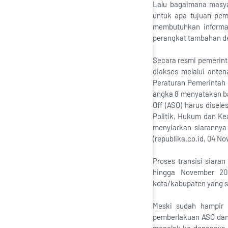
Lalu bagaimana masya
untuk apa tujuan pemb
membutuhkan informa
perangkat tambahan dem
Secara resmi pemerinta
diakses melalui anten
Peraturan Pemerintah 
angka 8 menyatakan bah
Off (ASO) harus disel
Politik, Hukum dan K
menyiarkan siarannya
(republika.co.id, 04 N
Proses transisi siara
hingga November 20
kota/kabupaten yang s
Meski sudah hampir 
pemberlakuan ASO dan 