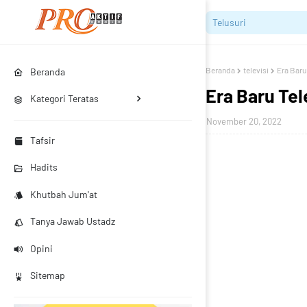
Beranda
televisi
Era Baru 
Beranda
Era Baru Tel
Kategori Teratas
November 20, 2022
Tafsir
Hadits
Khutbah Jum'at
Tanya Jawab Ustadz
Opini
Sitemap