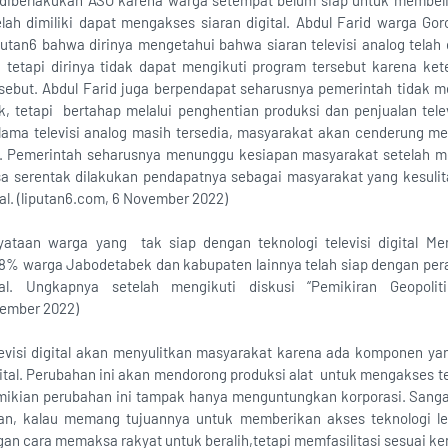
diberlakukan ASO karena warga setempat belum siap untuk membel
telah dimiliki dapat mengakses siaran digital. Abdul Farid warga G
utan6 bahwa dirinya mengetahui bahwa siaran televisi analog telah
 tetapi dirinya tidak dapat mengikuti program tersebut karena ke
sebut. Abdul Farid juga berpendapat seharusnya pemerintah tidak me
, tetapi bertahap melalui penghentian produksi dan penjualan televi
ama televisi analog masih tersedia, masyarakat akan cenderung memi
l. Pemerintah seharusnya menunggu kesiapan masyarakat setelah memil
bisa serentak dilakukan pendapatnya sebagai masyarakat yang kesulit
tal. (liputan6.com, 6 November 2022)
yataan warga yang tak siap dengan teknologi televisi digital 
 warga Jabodetabek dan kabupaten lainnya telah siap dengan perali
tal. Ungkapnya setelah mengikuti diskusi “Pemikiran Geopoli
vember 2022)
evisi digital akan menyulitkan masyarakat karena ada komponen yan
ital. Perubahan ini akan mendorong produksi alat untuk mengakses tele
ikian perubahan ini tampak hanya menguntungkan korporasi. Sangat
an, kalau memang tujuannya untuk memberikan akses teknologi le
an cara memaksa rakyat untuk beralih,tetapi memfasilitasi sesuai k