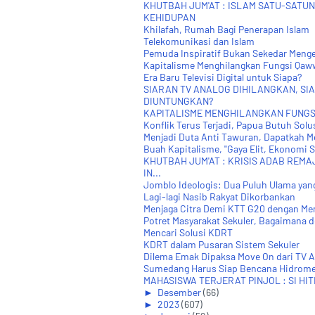
KHUTBAH JUM'AT : ISLAM SATU-SATUN
KEHIDUPAN
Khilafah, Rumah Bagi Penerapan Islam
Telekomunikasi dan Islam
Pemuda Inspiratif Bukan Sekedar Menge
Kapitalisme Menghilangkan Fungsi Qaw
Era Baru Televisi Digital untuk Siapa?
SIARAN TV ANALOG DIHILANGKAN, SI
DIUNTUNGKAN?
KAPITALISME MENGHILANGKAN FUNG
Konflik Terus Terjadi, Papua Butuh Solu
Menjadi Duta Anti Tawuran, Dapatkah Me
Buah Kapitalisme, "Gaya Elit, Ekonomi Su
KHUTBAH JUM'AT : KRISIS ADAB REM
IN...
Jomblo Ideologis: Dua Puluh Ulama yang
Lagi-lagi Nasib Rakyat Dikorbankan
Menjaga Citra Demi KTT G20 dengan M
Potret Masyarakat Sekuler, Bagaimana d
Mencari Solusi KDRT
KDRT dalam Pusaran Sistem Sekuler
Dilema Emak Dipaksa Move On dari TV An
Sumedang Harus Siap Bencana Hidrome
MAHASISWA TERJERAT PINJOL : SI HITE
►
Desember
(66)
►
2023
(607)