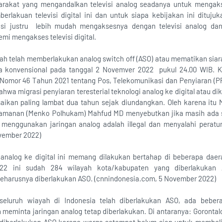
rakat yang mengandalkan televisi analog seadanya untuk mengaks
erlakuan televisi digital ini dan untuk siapa kebijakan ini dituj
si justru lebih mudah mengaksesnya dengan televisi analog dan
i mengakses televisi digital.
h telah memberlakukan analog switch off (ASO) atau mematikan siaran
a konvensional pada tanggal 2 Novemver 2022 pukul 24.00 WIB. Keb
Nomor 46 Tahun 2021 tentang Pos, Telekomunikasi dan Penyiaran (PP 
wa migrasi penyiaran teresterial teknologi analog ke digital atau d
esaikan paling lambat dua tahun sejak diundangkan. Oleh karena itu 
eamanan (Menko Polhukam) Mahfud MD menyebutkan jika masih ada st
 menggunakan jaringan analog adalah illegal dan menyalahi peratu
ovember 2022)
n analog ke digital ini memang dilakukan bertahap di beberapa daer
22 ini sudah 284 wilayah kota/kabupaten yang diberlakukan
eharusnya diberlakukan ASO. (cnnindonesia.com, 5 November 2022)
seluruh wiayah di Indonesia telah diberlakukan ASO, ada bebe
meminta jaringan analog tetap diberlakukan. Di antaranya: Goronta