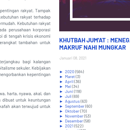
epentingan rakyat. Tampak
kebutuhan rakyat terhadap
ipermudah. Kebutuhan rakyat
ada perusahaan korporasi
pi di tengah krisis ekonomi
KHUTBAH JUM'AT : MENE
erangkat tambahan untuk
MAKRUF NAHI MUNGKAR
Januari 08, 2021
terjangkau bagi kalangan
italisme sekuler. Kebijakan
►
2020
(564)
 mengorbankan kepentingan
►
Maret
(3)
►
April
(36)
►
Mei
(34)
►
Juni
(118)
a, harta, nyawa, akal, dan
►
Juli
(69)
as dibuat untuk keuntungan
►
Agustus
(63)
 kafah akan terwujud untuk
►
September
(60)
►
Oktober
(70)
►
November
(53)
►
Desember
(58)
►
2021
(522)