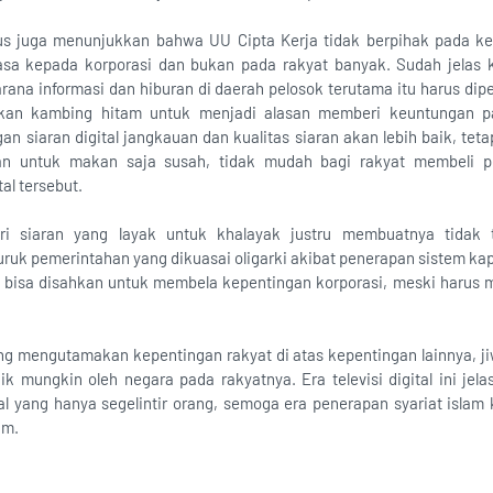
gus juga menunjukkan bahwa UU Cipta Kerja tidak berpihak pada k
sa kepada korporasi dan bukan pada rakyat banyak. Sudah jelas 
sarana informasi dan hiburan di daerah pelosok terutama itu harus d
dikan kambing hitam untuk menjadi alasan memberi keuntungan p
n siaran digital jangkauan dan kualitas siaran akan lebih baik, teta
n untuk makan saja susah, tidak mudah bagi rakyat membeli p
al tersebut.
i siaran yang layak untuk khalayak justru membuatnya tidak 
buruk pemerintahan yang dikuasai oligarki akibat penerapan sistem kap
n bisa disahkan untuk membela kepentingan korporasi, meski harus
ng mengutamakan kepentingan rakyat di atas kepentingan lainnya, jiw
ik mungkin oleh negara pada rakyatnya. Era televisi digital ini jel
al yang hanya segelintir orang, semoga era penerapan syariat islam
am.