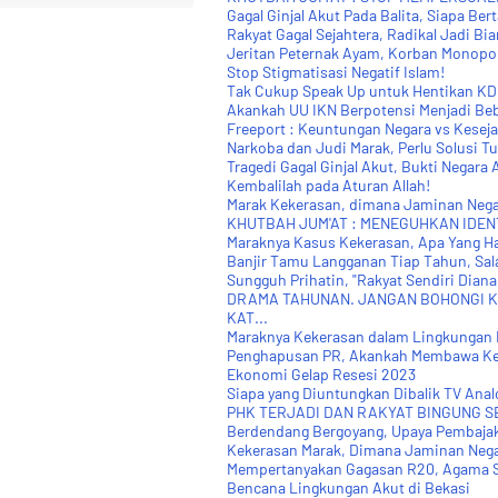
Gagal Ginjal Akut Pada Balita, Siapa Ber
Rakyat Gagal Sejahtera, Radikal Jadi Bi
Jeritan Peternak Ayam, Korban Monopo
Stop Stigmatisasi Negatif Islam!
Tak Cukup Speak Up untuk Hentikan K
Akankah UU IKN Berpotensi Menjadi Be
Freeport : Keuntungan Negara vs Kesej
Narkoba dan Judi Marak, Perlu Solusi T
Tragedi Gagal Ginjal Akut, Bukti Negara 
Kembalilah pada Aturan Allah!
Marak Kekerasan, dimana Jaminan Neg
KHUTBAH JUM'AT : MENEGUHKAN IDEN
Maraknya Kasus Kekerasan, Apa Yang Ha
Banjir Tamu Langganan Tiap Tahun, Sal
Sungguh Prihatin, "Rakyat Sendiri Diana
DRAMA TAHUNAN. JANGAN BOHONGI K
KAT...
Maraknya Kekerasan dalam Lingkungan 
Penghapusan PR, Akankah Membawa Kep
Ekonomi Gelap Resesi 2023
Siapa yang Diuntungkan Dibalik TV Ana
PHK TERJADI DAN RAKYAT BINGUNG S
Berdendang Bergoyang, Upaya Pembaja
Kekerasan Marak, Dimana Jaminan Neg
Mempertanyakan Gagasan R20, Agama S
Bencana Lingkungan Akut di Bekasi