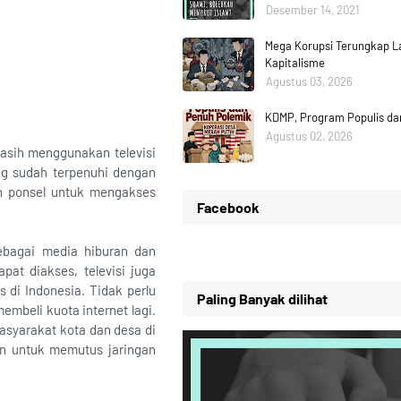
Desember 14, 2021
Mega Korupsi Terungkap La
Kapitalisme
Agustus 03, 2026
KDMP, Program Populis da
Agustus 02, 2026
asih menggunakan televisi
ng sudah terpenuhi dengan
an ponsel untuk mengakses
Facebook
ebagai media hiburan dan
pat diakses, televisi juga
 di Indonesia. Tidak perlu
Paling Banyak dilihat
mbeli kuota internet lagi.
asyarakat kota dan desa di
an untuk memutus jaringan