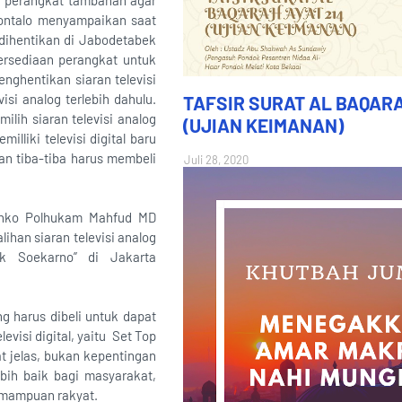
i perangkat tambahan agar
orontalo menyampaikan saat
 dihentikan di Jabodetabek
tersediaan perangkat untuk
nghentikan siaran televisi
si analog terlebih dahulu.
TAFSIR SURAT AL BAQARA
lih siaran televisi analog
(UJIAN KEIMANAN)
liki televisi digital baru
an tiba-tiba harus membeli
Juli 28, 2020
Menko Polhukam Mahfud MD
han siaran televisi analog
tik Soekarno” di Jakarta
g harus dibeli untuk dapat
visi digital, yaitu Set Top
 jelas, bukan kepentingan
bih baik bagi masyarakat,
emampuan rakyat.