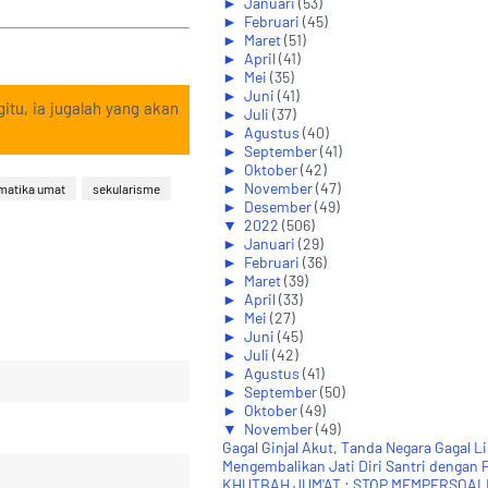
►
Januari
(53)
►
Februari
(45)
►
Maret
(51)
►
April
(41)
►
Mei
(35)
►
Juni
(41)
itu, ia jugalah yang akan
►
Juli
(37)
►
Agustus
(40)
►
September
(41)
►
Oktober
(42)
►
November
(47)
matika umat
sekularisme
►
Desember
(49)
▼
2022
(506)
►
Januari
(29)
►
Februari
(36)
►
Maret
(39)
►
April
(33)
►
Mei
(27)
►
Juni
(45)
►
Juli
(42)
►
Agustus
(41)
►
September
(50)
►
Oktober
(49)
▼
November
(49)
Gagal Ginjal Akut, Tanda Negara Gagal L
Mengembalikan Jati Diri Santri dengan 
KHUTBAH JUM'AT : STOP MEMPERSOAL