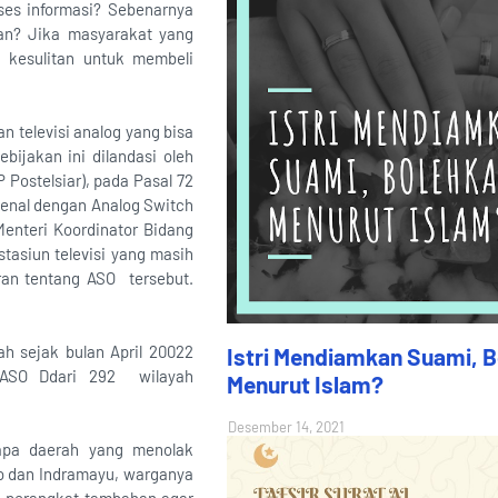
es informasi? Sebenarnya
ukan? Jika masyarakat yang
 kesulitan untuk membeli
 televisi analog yang bisa
ijakan ini dilandasi oleh
Postelsiar), pada Pasal 72
ikenal dengan Analog Switch
Menteri Koordinator Bidang
asiun televisi yang masih
ran tentang ASO tersebut.
ah sejak bulan April 20022
Istri Mendiamkan Suami, 
 ASO Ddari 292 wilayah
Menurut Islam?
Desember 14, 2021
rapa daerah yang menolak
lo dan Indramayu, warganya