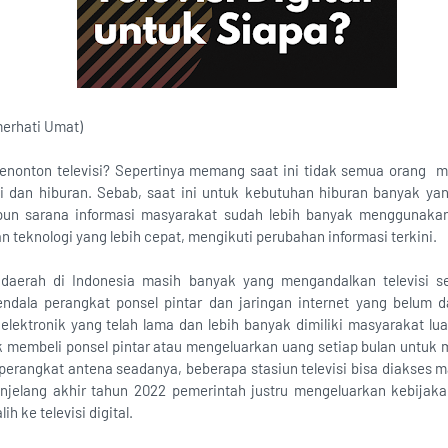
merhati Umat)
nonton televisi? Sepertinya memang saat ini tidak semua orang m
i dan hiburan. Sebab, saat ini untuk kebutuhan hiburan banyak ya
u pun sarana informasi masyarakat sudah lebih banyak menggunak
n teknologi yang lebih cepat, mengikuti perubahan informasi terkini.
daerah di Indonesia masih banyak yang mengandalkan televisi s
kendala perangkat ponsel pintar dan jaringan internet yang belum da
lektronik yang telah lama dan lebih banyak dimiliki masyarakat luas
membeli ponsel pintar atau mengeluarkan uang setiap bulan untuk me
perangkat antena seadanya, beberapa stasiun televisi bisa diakses m
njelang akhir tahun 2022 pemerintah justru mengeluarkan kebijak
ih ke televisi digital.