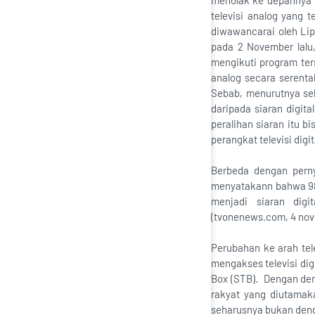
menolak ke depannya 
televisi analog yang 
diwawancarai oleh Lip
pada 2 November lalu,
mengikuti program ter
analog secara serentak
Sebab, menurutnya sel
daripada siaran digita
peralihan siaran itu 
perangkat televisi digi
Berbeda dengan pern
menyatakann bahwa 98%
menjadi siaran digi
(tvonenews.com, 4 no
Perubahan ke arah tel
mengakses televisi dig
Box (STB). Dengan dem
rakyat yang diutamak
seharusnya bukan deng