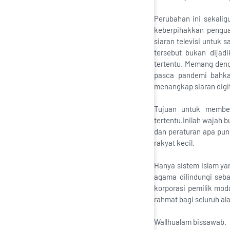
Perubahan ini sekali
keberpihakkan pengua
siaran televisi untuk 
tersebut bukan dija
tertentu. Memang denga
pasca pandemi bahka
menangkap siaran digit
Tujuan untuk member
tertentu.Inilah wajah 
dan peraturan apa pu
rakyat kecil.
Hanya sistem Islam ya
agama dilindungi seba
korporasi pemilik mod
rahmat bagi seluruh al
Wallhualam bissawab.