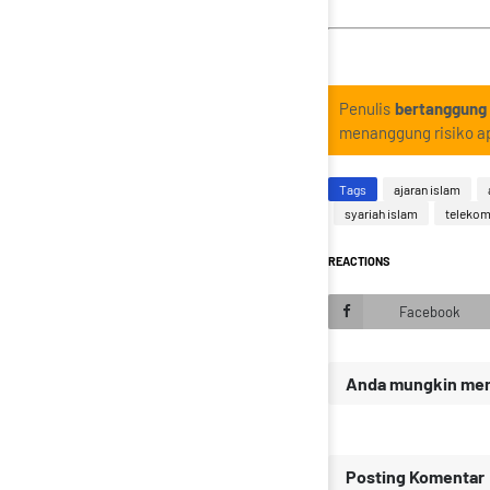
Penulis
bertanggung
menanggung risiko ap
Tags
ajaran islam
syariah islam
telekom
REACTIONS
Facebook
Anda mungkin meny
Posting Komentar