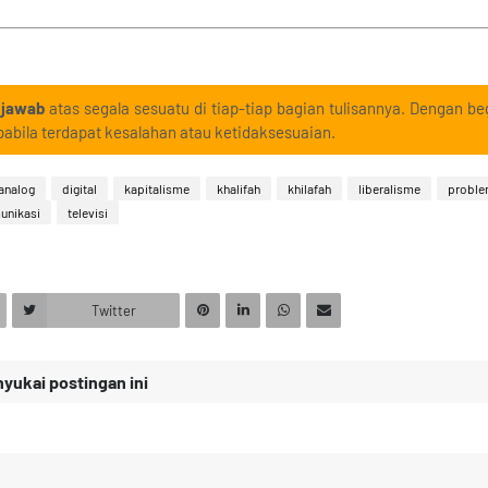
 jawab
atas segala sesuatu di tiap-tiap bagian tulisannya. Dengan beg
abila terdapat kesalahan atau ketidaksesuaian.
analog
digital
kapitalisme
khalifah
khilafah
liberalisme
proble
unikasi
televisi
Twitter
ukai postingan ini