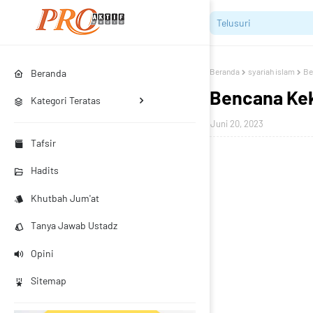
Beranda
syariah islam
Be
Beranda
Bencana Kek
Kategori Teratas
Juni 20, 2023
Tafsir
Hadits
Khutbah Jum'at
Tanya Jawab Ustadz
Opini
Sitemap