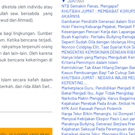
▼
Juni
(50)
NTB Semakin Panas, Mengapa?
ikelola oleh individu atau
KHUTBAH JUM'AT : MEMBABAT KORUPS
ullah saw. bersabda yang
AKARNYA
Dawud dan Ahmad).
Gambaran Pendidik Generasi dalam Sis
Hobi Flexing Keluarga Pejabat, Menjadi 
Kesenjangan Pencari Kerja dan Lapangan 
a bagi lingkungan. Sumber
Buah Kapitalis: Perilaku Bullying Remaja
m. Ketika bencana terjadi,
Seperti Sudah Gila dengan Idolanya Hing
 rakyatnya terpenuhi orang
Nonton Coldplay Elit, Taat Syariat Kok Su
MENGENTAS KEMISKINAN DENGAN RIBA
dan lain-lain. Oleh karena
Hanya Islam yang Mampu Mengubah Ke
suk bencana kekeringan di
Kriteria Pemimpin dalam Islam
Kemiskinan Tak Akan Hilang Dengan Ba
Kasus Pembuangan Bayi Tak Cukup Sek
KHUTBAH JUM'AT : NEGARA WAJIB ME
 Islam secara kafah dalam
KEPENTING...
rkah, dan rida Allah Swt..
Marketplace Guru, Pendidikan Menjadi K
Bekal Menjadi Ibu, Agar Tidak Mengidap
Narkoba Makin Menggila, Harus Bagaim
Kejahatan Merebak Pada Anak, Akibat H
KPK Anti Raswah Penuh Polemik
Harga Telur Bikin Menangis, Isi Dompet 
Menyoal Kebijakan Ekspor Pasir Laut yan
Maraknya Bullying, Generasi Berjiwa Pr
Kejahatan Seksual Pada Perempuan dan 
itu, ia jugalah yang akan
Kenaikan Harga Telur, Mengapa Bisa Terj