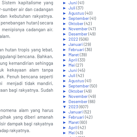
 Sistem kapitalisme yang
►
Juni
(41)
►
Juli
(37)
r-sumber air dan cadangan
►
Agustus
(40)
 dan kebutuhan rakyatnya.
►
September
(41)
(penebangan hutan) secara
►
Oktober
(42)
►
November
(47)
n menipisnya cadangan air.
►
Desember
(49)
 alam.
►
2022
(506)
►
Januari
(29)
 hutan tropis yang lebat,
►
Februari
(36)
►
Maret
(39)
ggulangi bencana. Bahkan,
►
April
(33)
kung kemandirian sehingga
►
Mei
(27)
ruk kekayaan alam tanpa
►
Juni
(45)
►
Juli
(42)
ak. Penuh bencana seperti
►
Agustus
(41)
ni menjadi tidak mandiri,
►
September
(50)
aan bagi rakyatnya. Sudah
►
Oktober
(49)
►
November
(49)
►
Desember
(66)
▼
2023
(607)
enomena alam yang harus
►
Januari
(52)
i pihak yang diberi amanah
►
Februari
(42)
►
Maret
(60)
sir dampak bagi rakyatnya
►
April
(42)
adap rakyatnya.
►
Mei
(43)