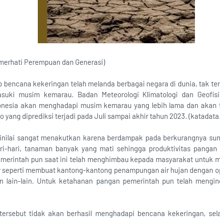
merhati Perempuan dan Generasi)
encana kekeringan telah melanda berbagai negara di dunia, tak terke
asuki musim kemarau. Badan Meteorologi Klimatologi dan Geofis
onesia akan menghadapi musim kemarau yang lebih lama dan akan t
 yang diprediksi terjadi pada Juli sampai akhir tahun 2023. (katadata.
inilai sangat menakutkan karena berdampak pada berkurangnya sum
ri-hari, tanaman banyak yang mati sehingga produktivitas panga
 Pemerintah pun saat ini telah menghimbau kepada masyarakat untuk
 seperti membuat kantong-kantong penampungan air hujan dengan op
 lain-lain. Untuk ketahanan pangan pemerintah pun telah mengi
ersebut tidak akan berhasil menghadapi bencana kekeringan, sel