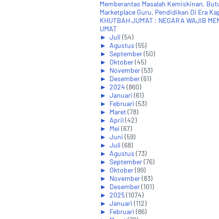
Memberantas Masalah Kemiskinan, Butu
Marketplace Guru, Pendidikan Di Era Kap
KHUTBAH JUM'AT : NEGARA WAJIB ME
UMAT
►
Juli
(54)
►
Agustus
(55)
►
September
(50)
►
Oktober
(45)
►
November
(53)
►
Desember
(61)
►
2024
(860)
►
Januari
(61)
►
Februari
(53)
►
Maret
(78)
►
April
(42)
►
Mei
(67)
►
Juni
(59)
►
Juli
(68)
►
Agustus
(73)
►
September
(76)
►
Oktober
(99)
►
November
(83)
►
Desember
(101)
►
2025
(1074)
►
Januari
(112)
►
Februari
(86)