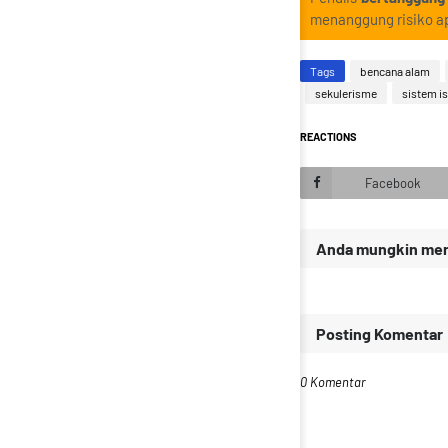
menanggung risiko ap
Tags
bencana alam
sekulerisme
sistem i
REACTIONS
Facebook
Anda mungkin meny
Posting Komentar
0 Komentar