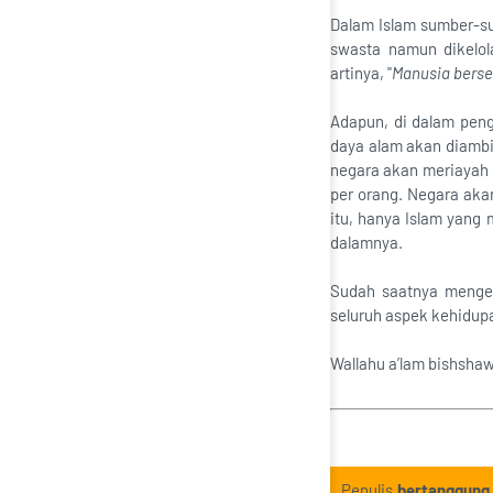
Dalam Islam sumber-sum
swasta namun dikelol
artinya, "
Manusia berser
Adapun, di dalam pen
daya alam akan diambi
negara akan meriayah 
per orang. Negara akan
itu, hanya Islam yang
dalamnya.
Sudah saatnya mengem
seluruh aspek kehidup
Wallahu a’lam bishsha
Penulis
bertanggung