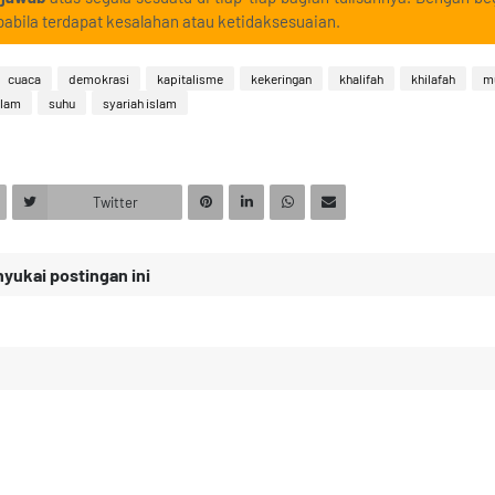
abila terdapat kesalahan atau ketidaksesuaian.
cuaca
demokrasi
kapitalisme
kekeringan
khalifah
khilafah
m
slam
suhu
syariah islam
Twitter
ukai postingan ini