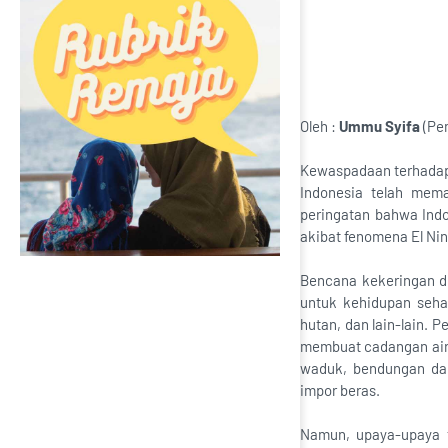
Oleh :
Ummu Syifa
(Pe
Kewaspadaan terhadap b
Indonesia telah mem
peringatan bahwa Ind
akibat fenomena El Nino
Bencana kekeringan d
untuk kehidupan seha
hutan, dan lain-lain.
membuat cadangan air
waduk, bendungan dan
impor beras.
Namun, upaya-upaya t