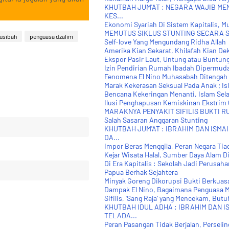
KHUTBAH JUM'AT : NEGARA WAJIB M
KES...
Ekonomi Syariah Di Sistem Kapitalis, 
MEMUTUS SIKLUS STUNTING SECARA S
usibah
penguasa dzalim
Self-love Yang Mengundang Ridha Allah
Amerika Kian Sekarat, Khilafah Kian De
Ekspor Pasir Laut, Untung atau Buntun
Izin Pendirian Rumah Ibadah Dipermuda
Fenomena El Nino Muhasabah Ditengah
Marak Kekerasan Seksual Pada Anak ; Is
Bencana Kekeringan Menanti, Islam Sel
Ilusi Penghapusan Kemiskinan Ekstrim
MARAKNYA PENYAKIT SIFILIS BUKTI 
Salah Sasaran Anggaran Stunting
KHUTBAH JUM'AT : IBRAHIM DAN ISMA
DA...
Impor Beras Menggila, Peran Negara Tia
Kejar Wisata Halal, Sumber Daya Alam Di
Di Era Kapitalis : Sekolah Jadi Perusaha
Papua Berhak Sejahtera
Minyak Goreng Dikorupsi Bukti Berkuasa
Dampak El Nino, Bagaimana Penguasa M
Sifilis, 'Sang Raja' yang Mencekam, Butuh
KHUTBAH IDUL ADHA : IBRAHIM DAN IS
TELADA...
Peran Pasangan Tidak Berjalan, Perselin