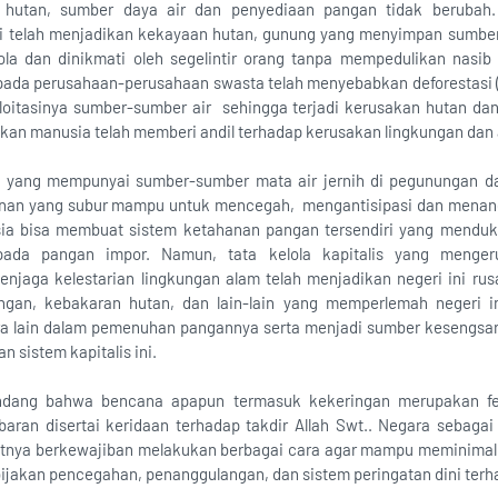
n hutan, sumber daya air dan penyediaan pangan tidak berubah.
ini telah menjadikan kekayaan hutan, gunung yang menyimpan sumbe
ola dan dinikmati oleh segelintir orang tanpa mempedulikan nasib
pada perusahaan-perusahaan swasta telah menyebabkan deforestasi 
loitasinya sumber-sumber air sehingga terjadi kerusakan hutan da
an manusia telah memberi andil terhadap kerusakan lingkungan dan
a yang mempunyai sumber-sumber mata air jernih di pegunungan dan
unan yang subur mampu untuk mencegah, mengantisipasi dan menan
nesia bisa membuat sistem ketahanan pangan tersendiri yang mendu
pada pangan impor. Namun, tata kelola kapitalis yang menge
jaga kelestarian lingkungan alam telah menjadikan negeri ini rus
ringan, kebakaran hutan, dan lain-lain yang memperlemah negeri i
ra lain dalam pemenuhan pangannya serta menjadi sumber kesengsar
 sistem kapitalis ini.
dang bahwa bencana apapun termasuk kekeringan merupakan f
aran disertai keridaan terhadap takdir Allah Swt.. Negara sebaga
atnya berkewajiban melakukan berbagai cara agar mampu meminimali
jakan pencegahan, penanggulangan, dan sistem peringatan dini terh