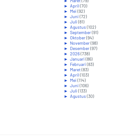
►
Maret
(79)
►
April
(70)
►
Mei
(92)
►
Juni
(72)
►
Juli
(81)
►
Agustus
(102)
►
September
(91)
►
Oktober
(94)
►
November
(98)
►
Desember
(97)
►
2026
(738)
►
Januari
(86)
►
Februari
(83)
►
Maret
(83)
►
April
(103)
►
Mei
(114)
►
Juni
(106)
►
Juli
(133)
►
Agustus
(30)