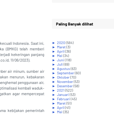
Paling Banyak dilihat
►
2020
(564)
cuali Indonesia. Saat ini,
►
Maret
(3)
ika (BMKG) telah memberi
►
April
(36)
erjadi kekeringan panjang
►
Mei
(34)
co.id, 11/06/2023).
►
Juni
(118)
►
Juli
(69)
►
Agustus
(63)
ber air minum, sumber air
►
September
(60)
n akan menurun, kebakaran
►
Oktober
(70)
►
November
(53)
 menghemat penggunaan air,
►
Desember
(58)
timalisasi kembali waduk-
►
2021
(522)
ngatkan agar mempercepat
►
Januari
(53)
►
Februari
(45)
►
Maret
(51)
►
April
(41)
ama kebijakan pemerintah
►
Mei
(35)