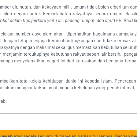
ber air, hutan, dan kekayaan milik umum tidak boleh diberikan dan d
a oleh negara untuk kemaslahatan rakyatnya secara umum. Rasul
ikat dalam tiga perkara yaitu air, padang rumput, dan api.
" (HR. Abu 
gelolaan sumber daya alam akan diperhatikan bagaimana dampakny
l dengan tetap menjaga keramahan lingkungan dan tidak merusak ala
rakyatnya dengan maksimal sekaligus memastikan kebutuhan seluruh
 menjamin tercukupinya kebutuhan rakyat seperti air bersih, pangan 
 mampu menyelamatkan negeri ini dari kerusakan dan bencana terma
balikan tata kelola kehidupan dunia ini kepada Islam. Penerapan
an akan menghantarkan umat menuju kehidupan yang penuh rahmat, be
wab.
 jawab
atas segala sesuatu di tiap-tiap bagian tulisannya. Dengan beg