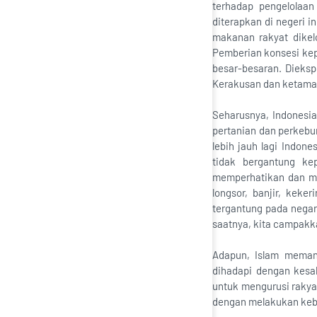
terhadap pengelolaa
diterapkan di negeri 
makanan rakyat dikel
Pemberian konsesi ke
besar-besaran. Dieksp
Kerakusan dan ketamak
Seharusnya, Indonesi
pertanian dan perkeb
lebih jauh lagi Indo
tidak bergantung ke
memperhatikan dan men
longsor, banjir, keke
tergantung pada nega
saatnya, kita campakkan
Adapun, Islam meman
dihadapi dengan kesab
untuk mengurusi raky
dengan melakukan kebi