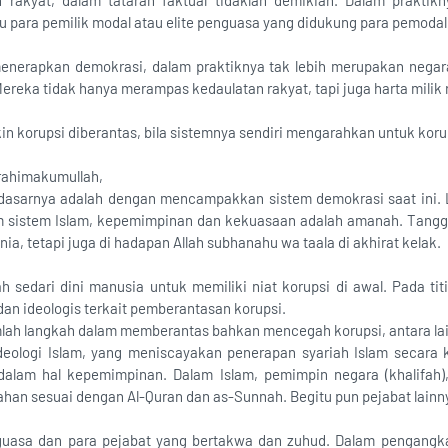
 rakyat, dalam tataran faktual tidaklah demikian. Dalam praktikn
 itu para pemilik modal atau elite penguasa yang didukung para pemodal
menerapkan demokrasi, dalam praktiknya tak lebih merupakan negar
Mereka tidak hanya merampas kedaulatan rakyat, tapi juga harta milik 
n korupsi diberantas, bila sistemnya sendiri mengarahkan untuk koru
 rahimakumullah,
ndasarnya adalah dengan mencampakkan sistem demokrasi saat ini. 
m sistem Islam, kepemimpinan dan kekuasaan adalah amanah. Tangg
ia, tetapi juga di hadapan Allah subhanahu wa taala di akhirat kelak.
 sedari dini manusia untuk memiliki niat korupsi di awal. Pada tit
 dan ideologis terkait pemberantasan korupsi.
mlah langkah dalam memberantas bahkan mencegah korupsi, antara la
deologi Islam, yang meniscayakan penerapan syariah Islam secara 
dalam hal kepemimpinan. Dalam Islam, pemimpin negara (khalifah),
han sesuai dengan Al-Quran dan as-Sunnah. Begitu pun pejabat lainn
guasa dan para pejabat yang bertakwa dan zuhud. Dalam pengangk