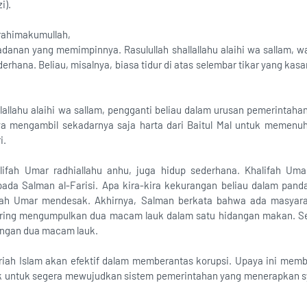
i).
rahimakumullah,
ladanan yang memimpinnya. Rasulullah shallallahu alaihi wa sallam
derhana. Beliau, misalnya, biasa tidur di atas selembar tikar yang ka
llallahu alaihi wa sallam, pengganti beliau dalam urusan pemerintaha
nya mengambil sekadarnya saja harta dari Baitul Mal untuk memenu
i.
alifah Umar radhiallahu anhu, juga hidup sederhana. Khalifah Uma
da Salman al-Farisi. Apa kira-kira kekurangan beliau dalam pan
ifah Umar mendesak. Akhirnya, Salman berkata bahwa ada masyar
ering mengumpulkan dua macam lauk dalam satu hidangan makan. Sej
engan dua macam lauk.
ariah Islam akan efektif dalam memberantas korupsi. Upaya ini me
 untuk segera mewujudkan sistem pemerintahan yang menerapkan sya