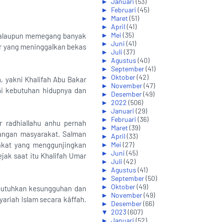
►
Januari
(53)
►
Februari
(45)
►
Maret
(51)
►
April
(41)
►
Mei
(35)
, walaupun memegang banyak
►
Juni
(41)
sar yang meninggalkan bekas
►
Juli
(37)
►
Agustus
(40)
►
September
(41)
►
Oktober
(42)
n, yakni Khalifah Abu Bakar
►
November
(47)
hi kebutuhan hidupnya dan
►
Desember
(49)
►
2022
(506)
►
Januari
(29)
►
Februari
(36)
r radhiallahu anhu pernah
►
Maret
(39)
dangan masyarakat. Salman
►
April
(33)
akat yang menggunjingkan
►
Mei
(27)
►
Juni
(45)
ak saat itu Khalifah Umar
►
Juli
(42)
►
Agustus
(41)
►
September
(50)
►
Oktober
(49)
mbutuhkan kesungguhan dan
►
November
(49)
riah Islam secara kâffah.
►
Desember
(66)
▼
2023
(607)
►
Januari
(52)