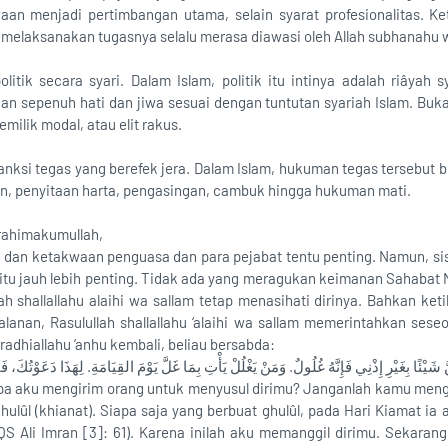
waan menjadi pertimbangan utama, selain syarat profesionalitas. 
 melaksanakan tugasnya selalu merasa diawasi oleh Allah subhanahu w
litik secara syari. Dalam Islam, politik itu intinya adalah riâyah 
an sepenuh hati dan jiwa sesuai dengan tuntutan syariah Islam. Buka
emilik modal, atau elit rakus.
ksi tegas yang berefek jera. Dalam Islam, hukuman tegas tersebut bi
tan, penyitaan harta, pengasingan, cambuk hingga hukuman mati.
rahimakumullah,
 dan ketakwaan penguasa dan para pejabat tentu penting. Namun, s
itu jauh lebih penting. Tidak ada yang meragukan keimanan Sahabat M
h shallallahu alaihi wa sallam tetap menasihati dirinya. Bahkan ket
lanan, Rasulullah shallallahu ‘alaihi wa sallam memerintahkan ses
radhiallahu ‘anhu kembali, beliau bersabda:
َ شَيْئًا بِغَيْرِ إِذْنِي فَإِنَّهُ غُلُولٌ. وَمَنْ يَغْلُلْ يَأْتِ بِمَا غَلَّ يَوْمَ القِيَامَةِ. لِهَذَا دَعَوْتُكَ،
 aku mengirim orang untuk menyusul dirimu? Janganlah kamu menga
ghulûl (khianat). Siapa saja yang berbuat ghulûl, pada Hari Kiamat 
(QS Ali Imran [3]: 61). Karena inilah aku memanggil dirimu. Sekaran