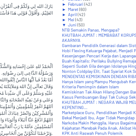
►
Februari
(42)
بَارَكَ الله لِي وَلَكُمْ فِى اْلقُرْآنِ اْلعَظ
►
Maret
(60)
العَلِيْمُ، وَأَقُوْلُ قَوْلِي هَذَا فَأسْتَغْ
►
April
(42)
►
Mei
(43)
▼
Juni
(50)
NTB Semakin Panas, Mengapa?
KHUTBAH JUM'AT : MEMBABAT KORUPS
AKARNYA
Gambaran Pendidik Generasi dalam Sis
Hobi Flexing Keluarga Pejabat, Menjadi 
Kesenjangan Pencari Kerja dan Lapangan 
Buah Kapitalis: Perilaku Bullying Remaja
اَلْحَمْدُ للهِ عَلىَ إِحْسَانِهِ وَالشُّكْرُ لَ
Seperti Sudah Gila dengan Idolanya Hing
Nonton Coldplay Elit, Taat Syariat Kok Su
وَرَسُوْلُهُ الدَّاعِى إلىَ رِضْوَانِهِ. الل
MENGENTAS KEMISKINAN DENGAN RIBA
أَمَّا بَعْدُ فَياَ اَيُّهَا النَّاسُ اِتَّقُواالل
Hanya Islam yang Mampu Mengubah Ke
وَقَالَ تَعاَلَى إِنَّ اللهَ وَمَلآئِكَتَهُ يُص
Kriteria Pemimpin dalam Islam
Kemiskinan Tak Akan Hilang Dengan Ba
عَلَيْهِ وَسَلِّمْ وَعَلَى آلِ سَيِّدِناَ مُح
Kasus Pembuangan Bayi Tak Cukup Sek
وَعَلي وَعَنْ بَقِيَّةِ الصَّحَابَةِ وَالتَّابِ
KHUTBAH JUM'AT : NEGARA WAJIB ME
اَللهُمَّ اغْفِرْ لِلْمُؤْمِنِيْنَ وَاْلمُؤْمِ
KEPENTING...
Marketplace Guru, Pendidikan Menjadi K
وَاْلمُشْرِكِيْنَ وَانْصُرْ عِبَادَكَ اْلمُوَ.
Bekal Menjadi Ibu, Agar Tidak Mengidap
اللهُمَّ ادْفَعْ عَنَّا اْلبَلاَءَ وَاْلوَبَاءَ 
Narkoba Makin Menggila, Harus Bagaim
اْلمُسْلِمِيْنَ عآمَّةً يَا رَبَّ اْلعَالَمِيْنَ
Kejahatan Merebak Pada Anak, Akibat H
وَتَرْحَمْنَا لَنَكُوْنَنَّ مِنَ اْلخَاسِرِيْنَ.
KPK Anti Raswah Penuh Polemik