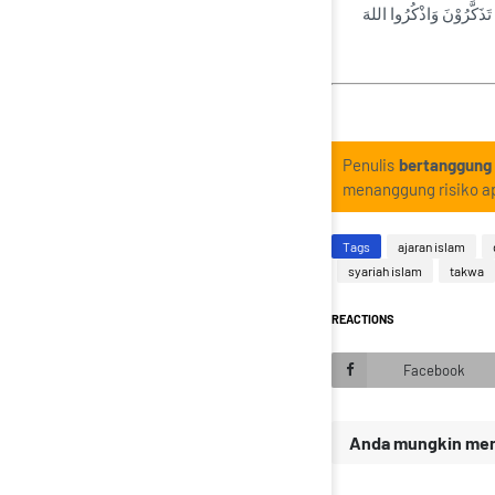
تَذَكَّرُوْنَ وَاذْكُرُوا اللهَ
Penulis
bertanggung
menanggung risiko ap
Tags
ajaran islam
syariah islam
takwa
REACTIONS
Facebook
Anda mungkin meny