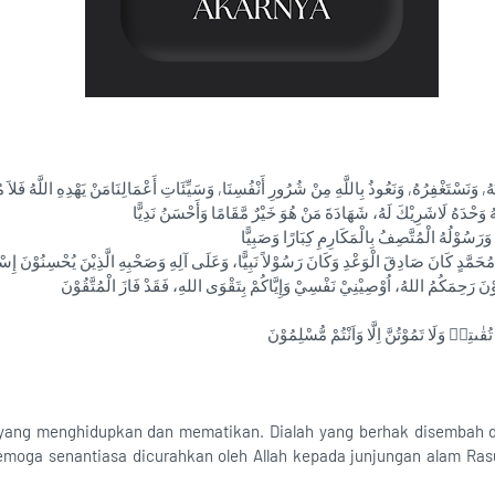
ُهُ, وَنَسْتَغْفِرُهُ, وَنَعُوذُ بِاللَّهِ مِنْ شُرُورِ أَنْفُسِنَا, وَسَيِّئَاتِ أَعْمَالِنَامَنْ يَهْدِهِ اللَّهُ فَلاَ 
َ تُقٰىتِهٖ وَلَا تَمُوْتُنَّ اِلَّا وَاَنْتُمْ مُّسْلِمُوْنَ‏
ah yang menghidupkan dan mematikan. Dialah yang berhak disembah 
moga senantiasa dicurahkan oleh Allah kepada junjungan alam Rasulu