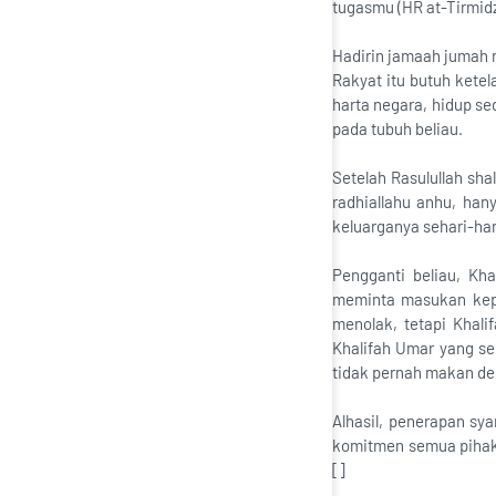
tugasmu (HR at-Tirmidz
Hadirin jamaah jumah 
Rakyat itu butuh kete
harta negara, hidup se
pada tubuh beliau.
Setelah Rasulullah sha
radhiallahu anhu, ha
keluarganya sehari-har
Pengganti beliau, Kh
meminta masukan kepa
menolak, tetapi Khal
Khalifah Umar yang s
tidak pernah makan d
Alhasil, penerapan sy
komitmen semua pihak
[]