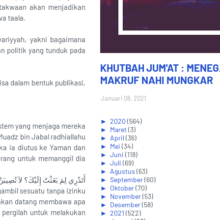
Ketakwaan akan menjadikan
a taala.
syariyyah, yakni bagaimana
n politik yang tunduk pada
KHUTBAH JUM'AT : MENE
MAKRUF NAHI MUNGKAR
sa dalam bentuk publikasi,
Januari 08, 2021
►
2020
(564)
istem yang menjaga mereka
►
Maret
(3)
uadz bin Jabal radhiallahu
►
April
(36)
►
Mei
(34)
ika ia diutus ke Yaman dan
►
Juni
(118)
eorang untuk memanggil dia
►
Juli
(69)
►
Agustus
(63)
أَتَدْرِي لِمَ بَعَثْتُ إِلَيْكَ؟ لاَ تُصِيبَنّ
►
September
(60)
►
Oktober
(70)
mbil sesuatu tanpa izinku
►
November
(53)
ia akan datang membawa apa
►
Desember
(58)
g pergilah untuk melakukan
►
2021
(522)