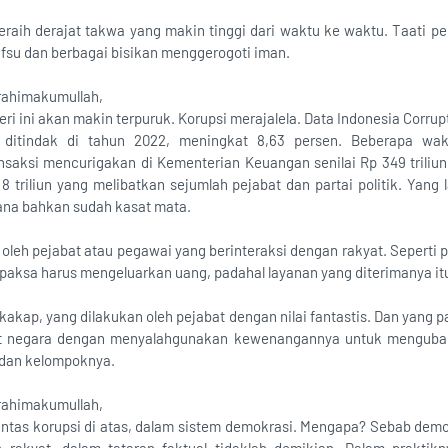
raih derajat takwa yang makin tinggi dari waktu ke waktu. Taati per
fsu dan berbagai bisikan menggerogoti iman.
rahimakumullah,
i ini akan makin terpuruk. Korupsi merajalela. Data Indonesia Corrupt
h ditindak di tahun 2022, meningkat 8,63 persen. Beberapa wa
saksi mencurigakan di Kementerian Keuangan senilai Rp 349 triliun.
8 triliun yang melibatkan sejumlah pejabat dan partai politik. Yang la
ana bahkan sudah kasat mata.
oleh pejabat atau pegawai yang berinteraksi dengan rakyat. Seperti pu
paksa harus mengeluarkan uang, padahal layanan yang diterimanya itu
 kakap, yang dilakukan oleh pejabat dengan nilai fantastis. Dan yang p
bat negara dengan menyalahgunakan kewenangannya untuk menguba
 dan kelompoknya.
rahimakumullah,
as korupsi di atas, dalam sistem demokrasi. Mengapa? Sebab demok