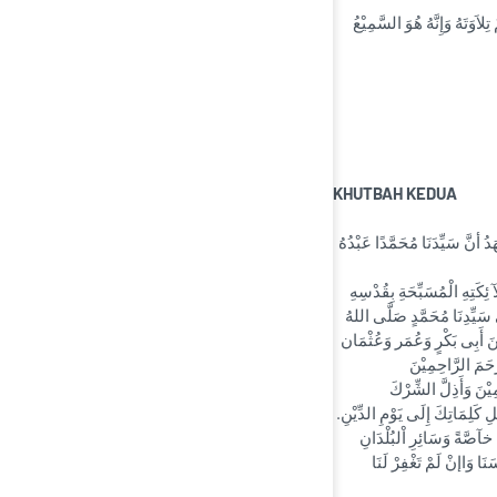
اَوَتَهُ وَإِنَّهُ هُوَ السَّمِيْعُ
KHUTBAH KEDUA
دُ أنَّ سَيِّدَنَا مُحَمَّدًا عَبْدُهُ
لآ ئِكَتِهِ الْمُسَبِّحَةِ بِقُدْسِهِ
َى سَيِّدِنَا مُحَمَّدٍ صَلَّى اللهُ
يْنَ أَبِى بَكْرٍ وَعُمَر وَعُثْمَان
ْحَمَ الرَّاحِمِيْنَ
ِيْنَ وَأَذِلَّ الشِّرْكَ
لِ كَلِمَاتِكَ إِلَى يَوْمِ الدِّيْنِ
َا خآصَّةً وَسَائِرِ اْلبُلْدَانِ
نَا وَاإنْ لَمْ تَغْفِرْ لَنَا