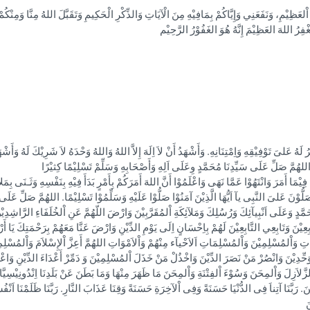
ِيْمِ، وَنَفَعَنِي وَإِيَّاكُمْ بِمَافِيْهِ مِنَ الْآيَاتِ وَالذِّكْرِ الْحَكِيمِ وَتَقَبَّلَ اللهُ مِنَّا وَمِنْكُمْ تِل
فِرُ اللهَ العَظِيْمَ إِنَّهُ هُوَ الغَفُوْرُ الرَّحِيْم
هُ عَلىَ تَوْفِيْقِهِ وَاِمْتِنَانِهِ. وَأَشْهَدُ أَنْ لاَ اِلَهَ إِلاَّ اللهُ وَاللهُ وَحْدَهُ لاَ شَرِيْكَ لَهُ وَأَشْهَ
هُمَّ صَلِّ عَلَى سَيِّدِنَا مُحَمَّدٍ وِعَلَى اَلِهِ وَأَصْحَابِهِ وَسَلِّمْ تَسْلِيْمًا كِثيْرًا
هَ فِيْمَا أَمَرَ وَانْتَهُوْا عَمَّا نَهَى وَاعْلَمُوْا أَنَّ اللهَ أَمَرَكُمْ بِأَمْرٍ بَدَأَ فِيْهِ بِنَفْسِهِ وَثَـنَى بِمَ
َلُّوْنَ عَلىَ النَّبِى يآ اَيُّهَا الَّذِيْنَ آمَنُوْا صَلُّوْا عَلَيْهِ وَسَلِّمُوْا تَسْلِيْمًا. اللهُمَّ صَلِّ عَل
َمَّدٍ وَعَلَى اَنْبِيآئِكَ وَرُسُلِكَ وَمَلآئِكَةِ اْلمُقَرَّبِيْنَ وَارْضَ اللّهُمَّ عَنِ اْلخُلَفَاءِ الرَّاشِدِ
عِيْنَ وَتَابِعِي التَّابِعِيْنَ لَهُمْ بِاِحْسَانٍ اِلَى يَوْمِ الدِّيْنِ وَارْضَ عَنَّا مَعَهُمْ بِرَحْمَتِكَ يَا أَر
نَاتِ وَاْلمُسْلِمِيْنَ وَاْلمُسْلِمَاتِ اَلاَحْيآء مِنْهُمْ وَاْلاَمْوَاتِ اللهُمَّ أَعِزَّ اْلإِسْلاَمَ وَاْلمُسْلِم
حِّدِيْنَ وَانْصُرْ مَنْ نَصَرَ الدِّيْنَ وَاخْذُلْ مَنْ خَذَلَ اْلمُسْلِمِيْنَ وَ دَمِّرْ أَعْدَاءَ الدِّيْنِ وَاعْ
وَالزَّلاَزِلَ وَاْلمِحَنَ وَسُوْءَ اْلفِتْنَةِ وَاْلمِحَنَ مَا ظَهَرَ مِنْهَا وَمَا بَطَنَ عَنْ بَلَدِنَا اِنْدُونِيْسِيّ
. رَبَّنَا آتِناَ فِى الدُّنْيَا حَسَنَةً وَفِى اْلآخِرَةِ حَسَنَةً وَقِنَا عَذَابَ النَّارِ. رَبَّنَا ظَلَمْنَا اَنْفُسَ