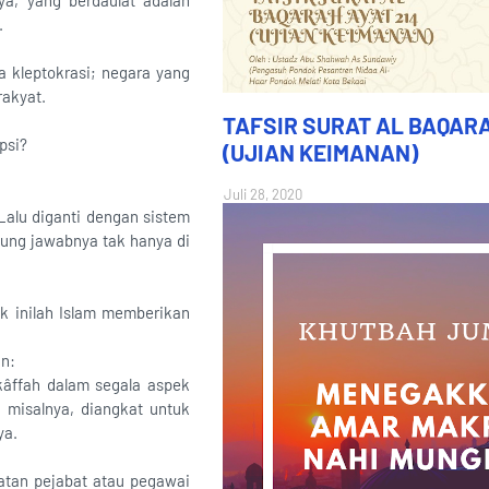
ya, yang berdaulat adalah
.
a kleptokrasi; negara yang
rakyat.
TAFSIR SURAT AL BAQARA
psi?
(UJIAN KEIMANAN)
Juli 28, 2020
Lalu diganti dengan sistem
ung jawabnya tak hanya di
ik inilah Islam memberikan
in:
kâffah dalam segala aspek
 misalnya, diangkat untuk
ya.
atan pejabat atau pegawai