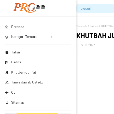
Beranda
takwa
KHUTBAH
Beranda
KHUTBAH JU
Kategori Teratas
Juni 01, 2023
Tafsir
Hadits
Khutbah Jum'at
Tanya Jawab Ustadz
Opini
Sitemap