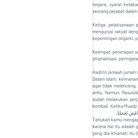
negara, syarat ketak
seorang pejabat dalam
Ketiga, pelaksanaan po
mengurusi rakyat deng
kepentingan oligarki, p
Keempat, penerapan san
stigmatisasi, peringa
Hadirin jamaah jumah 
Dalam Islam, keimanan
agar tidak melenceng, 
anhu. Namun, Rasululla
sudah melakukan perja
kembali. Ketika Muadz 
 فَامْضِ لِعَمَلِكَ
Tahukah kamu mengapa
karena hal itu adalah 
yang dia khianati itu 