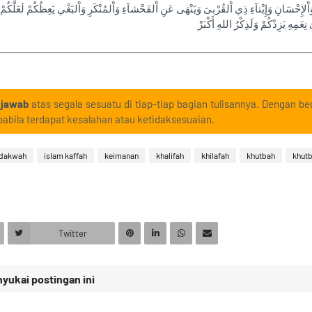
 وَاْلإِحْسَانِ وَإِيْتآءِ ذِي اْلقُرْبىَ وَيَنْهَى عَنِ اْلفَحْشآءِ وَاْلمُنْكَرِ وَاْلبَغْي يَعِظُكُمْ لَعَلَّكُمْ 
عَمِهِ يَزِدْكُمْ وَلَذِكْرُ اللهِ أَكْبَرْ
 jawab
atas segala sesuatu di tiap-tiap bagian tulisannya. Dengan beg
abila terdapat kesalahan atau ketidaksesuaian.
dakwah
islam kaffah
keimanan
khalifah
khilafah
khutbah
khutb
Twitter
ukai postingan ini