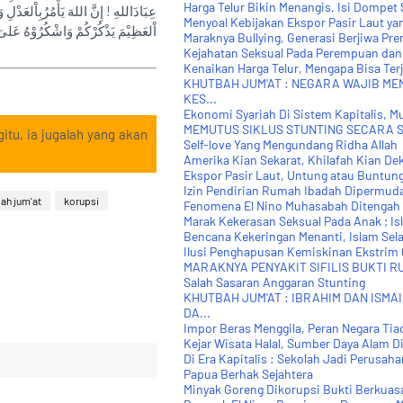
Harga Telur Bikin Menangis, Isi Dompet 
عِبَادَاللهِ ! إِنَّ اللهَ يَأْمُرُبِاْلعَدْلِ
Menyoal Kebijakan Ekspor Pasir Laut yan
اْلعَظِيْمَ يَذْكُرْكُمْ وَاشْكُرُوْهُ عَلىَ نِ
Maraknya Bullying, Generasi Berjiwa Pr
Kejahatan Seksual Pada Perempuan dan 
Kenaikan Harga Telur, Mengapa Bisa Terj
KHUTBAH JUM'AT : NEGARA WAJIB M
KES...
Ekonomi Syariah Di Sistem Kapitalis, 
MEMUTUS SIKLUS STUNTING SECARA S
itu, ia jugalah yang akan
Self-love Yang Mengundang Ridha Allah
Amerika Kian Sekarat, Khilafah Kian De
Ekspor Pasir Laut, Untung atau Buntun
Izin Pendirian Rumah Ibadah Dipermuda
ah jum'at
korupsi
Fenomena El Nino Muhasabah Ditengah
Marak Kekerasan Seksual Pada Anak ; Is
Bencana Kekeringan Menanti, Islam Sel
Ilusi Penghapusan Kemiskinan Ekstrim
MARAKNYA PENYAKIT SIFILIS BUKTI 
Salah Sasaran Anggaran Stunting
KHUTBAH JUM'AT : IBRAHIM DAN ISMA
DA...
Impor Beras Menggila, Peran Negara Tia
Kejar Wisata Halal, Sumber Daya Alam Di
Di Era Kapitalis : Sekolah Jadi Perusaha
Papua Berhak Sejahtera
Minyak Goreng Dikorupsi Bukti Berkuasa