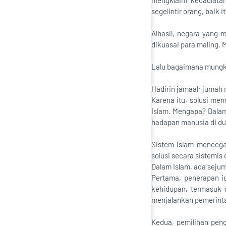
mengklaim kedaulatan
segelintir orang, baik
Alhasil, negara yang 
dikuasai para maling. 
Lalu bagaimana mungki
Hadirin jamaah jumah
Karena itu, solusi me
Islam. Mengapa? Dala
hadapan manusia di dun
Sistem Islam mencegah
solusi secara sistemis
Dalam Islam, ada seju
Pertama, penerapan i
kehidupan, termasuk 
menjalankan pemerinta
Kedua, pemilihan pen