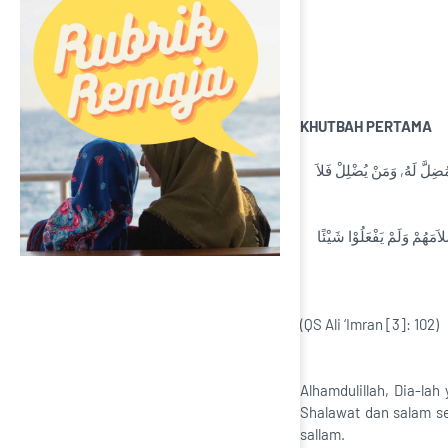
KHUTBAH PERTAMA
مُضِلَّ لَهُ, وَمَنْ يُضْلِلْ فَلاَ
اَللَّهُمَّ فَصَلِّ وَسَلِّمْ عَلَى سَيِّدِنَا مُحَمَّدٍ كَانَ صَادِقَ الْوَعْدِ وَكَانَ رَسُوْلاً نَبِيًّا، وَعَلَى آلِهِ وَصَحْبِهِ الَّذِيْنَ يُحْسِنُوْنَ إِسْلاَمَهُمْ وَلَمْ يَفْعَلُوْا شَيْئًا
(QS Ali ‘Imran [3]: 102)
Alhamdulillah, Dia-l
Shalawat dan salam se
sallam.