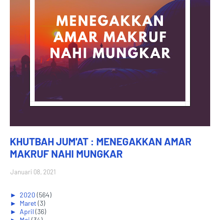
KHUTBAH JUM'AT : MENEGAKKAN AMAR
MAKRUF NAHI MUNGKAR
Januari 08, 2021
►
2020
(564)
►
Maret
(3)
►
April
(36)
►
Mei
(34)