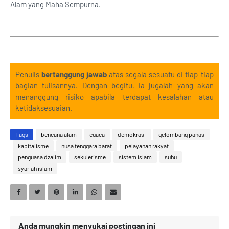
Alam yang Maha Sempurna.
Penulis
bertanggung jawab
atas segala sesuatu di tiap-tiap
bagian tulisannya. Dengan begitu, ia jugalah yang akan
menanggung risiko apabila terdapat kesalahan atau
ketidaksesuaian.
Tags
bencana alam
cuaca
demokrasi
gelombang panas
kapitalisme
nusa tenggara barat
pelayanan rakyat
penguasa dzalim
sekulerisme
sistem islam
suhu
syariah islam
Anda mungkin menyukai postingan ini