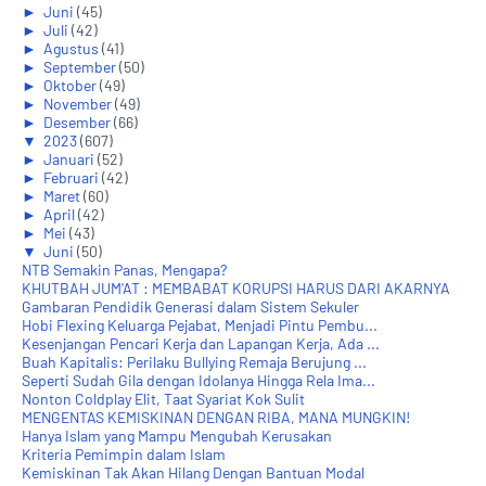
►
Juni
(45)
►
Juli
(42)
►
Agustus
(41)
►
September
(50)
►
Oktober
(49)
►
November
(49)
►
Desember
(66)
▼
2023
(607)
►
Januari
(52)
►
Februari
(42)
►
Maret
(60)
►
April
(42)
►
Mei
(43)
▼
Juni
(50)
NTB Semakin Panas, Mengapa?
KHUTBAH JUM'AT : MEMBABAT KORUPSI HARUS DARI AKARNYA
Gambaran Pendidik Generasi dalam Sistem Sekuler
Hobi Flexing Keluarga Pejabat, Menjadi Pintu Pembu...
Kesenjangan Pencari Kerja dan Lapangan Kerja, Ada ...
Buah Kapitalis: Perilaku Bullying Remaja Berujung ...
Seperti Sudah Gila dengan Idolanya Hingga Rela Ima...
Nonton Coldplay Elit, Taat Syariat Kok Sulit
MENGENTAS KEMISKINAN DENGAN RIBA, MANA MUNGKIN!
Hanya Islam yang Mampu Mengubah Kerusakan
Kriteria Pemimpin dalam Islam
Kemiskinan Tak Akan Hilang Dengan Bantuan Modal