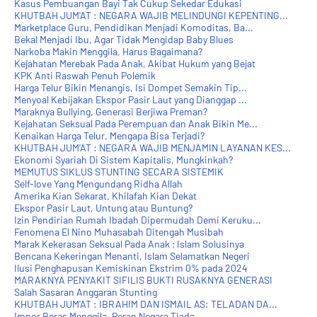
Kasus Pembuangan Bayi Tak Cukup Sekedar Edukasi
KHUTBAH JUM'AT : NEGARA WAJIB MELINDUNGI KEPENTING...
Marketplace Guru, Pendidikan Menjadi Komoditas, Ba...
Bekal Menjadi Ibu, Agar Tidak Mengidap Baby Blues
Narkoba Makin Menggila, Harus Bagaimana?
Kejahatan Merebak Pada Anak, Akibat Hukum yang Bejat
KPK Anti Raswah Penuh Polemik
Harga Telur Bikin Menangis, Isi Dompet Semakin Tip...
Menyoal Kebijakan Ekspor Pasir Laut yang Dianggap ...
Maraknya Bullying, Generasi Berjiwa Preman?
Kejahatan Seksual Pada Perempuan dan Anak Bikin Me...
Kenaikan Harga Telur, Mengapa Bisa Terjadi?
KHUTBAH JUM'AT : NEGARA WAJIB MENJAMIN LAYANAN KES...
Ekonomi Syariah Di Sistem Kapitalis, Mungkinkah?
MEMUTUS SIKLUS STUNTING SECARA SISTEMIK
Self-love Yang Mengundang Ridha Allah
Amerika Kian Sekarat, Khilafah Kian Dekat
Ekspor Pasir Laut, Untung atau Buntung?
Izin Pendirian Rumah Ibadah Dipermudah Demi Keruku...
Fenomena El Nino Muhasabah Ditengah Musibah
Marak Kekerasan Seksual Pada Anak ; Islam Solusinya
Bencana Kekeringan Menanti, Islam Selamatkan Negeri
Ilusi Penghapusan Kemiskinan Ekstrim 0% pada 2024
MARAKNYA PENYAKIT SIFILIS BUKTI RUSAKNYA GENERASI
Salah Sasaran Anggaran Stunting
KHUTBAH JUM'AT : IBRAHIM DAN ISMAIL AS: TELADAN DA...
Impor Beras Menggila, Peran Negara Tiada