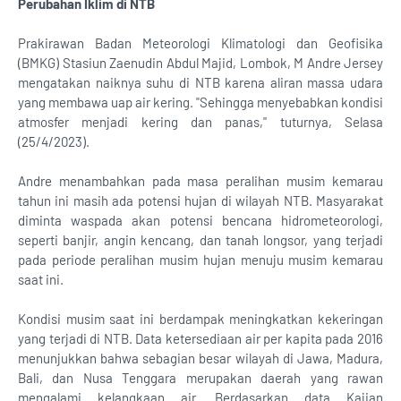
Perubahan Iklim di NTB
Prakirawan Badan Meteorologi Klimatologi dan Geofisika
(BMKG) Stasiun Zaenudin Abdul Majid, Lombok, M Andre Jersey
mengatakan naiknya suhu di NTB karena aliran massa udara
yang membawa uap air kering. "Sehingga menyebabkan kondisi
atmosfer menjadi kering dan panas," tuturnya, Selasa
(25/4/2023).
Andre menambahkan pada masa peralihan musim kemarau
tahun ini masih ada potensi hujan di wilayah NTB. Masyarakat
diminta waspada akan potensi bencana hidrometeorologi,
seperti banjir, angin kencang, dan tanah longsor, yang terjadi
pada periode peralihan musim hujan menuju musim kemarau
saat ini.
Kondisi musim saat ini berdampak meningkatkan kekeringan
yang terjadi di NTB. Data ketersediaan air per kapita pada 2016
menunjukkan bahwa sebagian besar wilayah di Jawa, Madura,
Bali, dan Nusa Tenggara merupakan daerah yang rawan
mengalami kelangkaan air. Berdasarkan data Kajian