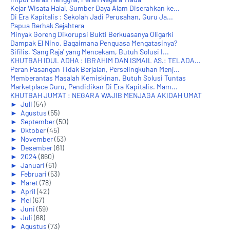
Kejar Wisata Halal, Sumber Daya Alam Diserahkan ke...
Di Era Kapitalis : Sekolah Jadi Perusahan, Guru Ja...
Papua Berhak Sejahtera
Minyak Goreng Dikorupsi Bukti Berkuasanya Oligarki
Dampak El Nino, Bagaimana Penguasa Mengatasinya?
Sifilis, 'Sang Raja' yang Mencekam, Butuh Solusi I...
KHUTBAH IDUL ADHA : IBRAHIM DAN ISMAIL AS.: TELADA...
Peran Pasangan Tidak Berjalan, Perselingkuhan Menj...
Memberantas Masalah Kemiskinan, Butuh Solusi Tuntas
Marketplace Guru, Pendidikan Di Era Kapitalis. Mam...
KHUTBAH JUM'AT : NEGARA WAJIB MENJAGA AKIDAH UMAT
►
Juli
(54)
►
Agustus
(55)
►
September
(50)
►
Oktober
(45)
►
November
(53)
►
Desember
(61)
►
2024
(860)
►
Januari
(61)
►
Februari
(53)
►
Maret
(78)
►
April
(42)
►
Mei
(67)
►
Juni
(59)
►
Juli
(68)
►
Agustus
(73)