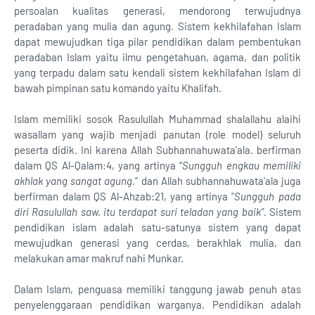
persoalan kualitas generasi, mendorong terwujudnya
peradaban yang mulia dan agung. Sistem kekhilafahan Islam
dapat mewujudkan tiga pilar pendidikan dalam pembentukan
peradaban Islam yaitu ilmu pengetahuan, agama, dan politik
yang terpadu dalam satu kendali sistem kekhilafahan Islam di
bawah pimpinan satu komando yaitu Khalifah.
Islam memiliki sosok Rasulullah Muhammad shalallahu alaihi
wasallam yang wajib menjadi panutan (role model) seluruh
peserta didik. Ini karena Allah Subhannahuwata'ala. berfirman
dalam QS Al-Qalam:4, yang artinya “
Sungguh engkau memiliki
akhlak yang sangat agung
.” dan Allah subhannahuwata'ala juga
berfirman dalam QS Al-Ahzab:21, yang artinya "
Sungguh pada
diri Rasulullah saw. itu terdapat suri teladan yang baik”.
Sistem
pendidikan islam adalah satu-satunya sistem yang dapat
mewujudkan generasi yang cerdas, berakhlak mulia, dan
melakukan amar makruf nahi Munkar.
Dalam Islam, penguasa memiliki tanggung jawab penuh atas
penyelenggaraan pendidikan warganya. Pendidikan adalah