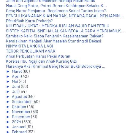
Jauh dari Agama: Kenakalan Remaja Makin Marak
Marak Geng Motor, Potret Buram Kehidupan Sekuler K...
Geng Motor Menjamur, Bagaimana Solusi Tuntas Islam?
PENCULIKAN ANAK KIAN MARAK, NEGARA GAGAL MENJAMIN ...
Efektifkah Kartu Prakerja?
KHUTBAH JUM'AT : MENGKAJI ISLAM WAJIB DAN PERLU
SISTEM KAPITALISME HALALKAN SEGALA CARA MENGHASILK...
Sembako Naik, Siapa Penjamin Kesejahteraan Rakyat?
Kemiskinan Menjadi Akar Masalah Stunting di Bekasi
MINYAKITA LANGKA LAGI
TEROR PENCULIKAN ANAK
Amal Perbuatan Harus Pakai Aturan
Korelasi Ibu Ngaji dan Anak Kurang Gizi
Maraknya Aksi Kriminal Geng Motor Bukti Bobroknya ...
►
Maret
(60)
►
April
(42)
►
Mei
(43)
►
Juni
(50)
►
Juli
(54)
►
Agustus
(55)
►
September
(50)
►
Oktober
(45)
►
November
(53)
►
Desember
(61)
►
2024
(860)
►
Januari
(61)
►
Februari
(53)