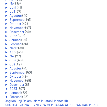
►
Mei
(35)
►
Juni
(41)
►
Juli
(37)
►
Agustus
(40)
►
September
(41)
►
Oktober
(42)
►
November
(47)
►
Desember
(49)
►
2022
(506)
►
Januari
(29)
►
Februari
(36)
►
Maret
(39)
►
April
(33)
►
Mei
(27)
►
Juni
(45)
►
Juli
(42)
►
Agustus
(41)
►
September
(50)
►
Oktober
(49)
►
November
(49)
►
Desember
(66)
▼
2023
(607)
►
Januari
(52)
▼
Februari
(42)
Ongkos Haji Dalam Islam Mustahil Mencekik
KHUTBAH JUM'AT : ANTARA MEMBAKAR AL-QURAN DAN MENG...