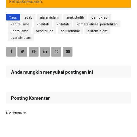
ketidaksesuaian.
Tags
adab
ajaran islam
anak sholih
demokrasi
kapitalisme
khalifah
khilafah
komersialisasi pendidikan
liberalisme
pendidikan
sekulerisme
sistem islam
syariah islam
Anda mungkin menyukai postingan ini
Posting Komentar
0 Komentar