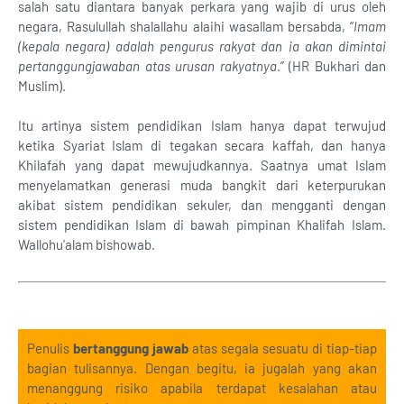
salah satu diantara banyak perkara yang wajib di urus oleh
negara, Rasulullah shalallahu alaihi wasallam bersabda, “
Imam
(kepala negara) adalah pengurus rakyat dan ia akan dimintai
pertanggungjawaban atas urusan rakyatnya
.” (HR Bukhari dan
Muslim).
Itu artinya sistem pendidikan Islam hanya dapat terwujud
ketika Syariat Islam di tegakan secara kaffah, dan hanya
Khilafah yang dapat mewujudkannya. Saatnya umat Islam
menyelamatkan generasi muda bangkit dari keterpurukan
akibat sistem pendidikan sekuler, dan mengganti dengan
sistem pendidikan Islam di bawah pimpinan Khalifah Islam.
Wallohu'alam bishowab.
Penulis
bertanggung jawab
atas segala sesuatu di tiap-tiap
bagian tulisannya. Dengan begitu, ia jugalah yang akan
menanggung risiko apabila terdapat kesalahan atau