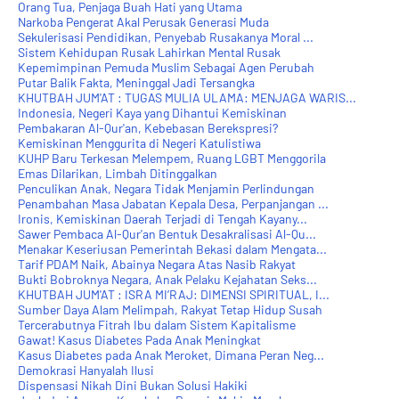
Orang Tua, Penjaga Buah Hati yang Utama
Narkoba Pengerat Akal Perusak Generasi Muda
Sekulerisasi Pendidikan, Penyebab Rusakanya Moral ...
Sistem Kehidupan Rusak Lahirkan Mental Rusak
Kepemimpinan Pemuda Muslim Sebagai Agen Perubah
Putar Balik Fakta, Meninggal Jadi Tersangka
KHUTBAH JUM'AT : TUGAS MULIA ULAMA: MENJAGA WARIS...
Indonesia, Negeri Kaya yang Dihantui Kemiskinan
Pembakaran Al-Qur'an, Kebebasan Berekspresi?
Kemiskinan Menggurita di Negeri Katulistiwa
KUHP Baru Terkesan Melempem, Ruang LGBT Menggorila
Emas Dilarikan, Limbah Ditinggalkan
Penculikan Anak, Negara Tidak Menjamin Perlindungan
Penambahan Masa Jabatan Kepala Desa, Perpanjangan ...
Ironis, Kemiskinan Daerah Terjadi di Tengah Kayany...
Sawer Pembaca Al-Qur'an Bentuk Desakralisasi Al-Qu...
Menakar Keseriusan Pemerintah Bekasi dalam Mengata...
Tarif PDAM Naik, Abainya Negara Atas Nasib Rakyat
Bukti Bobroknya Negara, Anak Pelaku Kejahatan Seks...
KHUTBAH JUM'AT : ISRA MI’RAJ: DIMENSI SPIRITUAL, I...
Sumber Daya Alam Melimpah, Rakyat Tetap Hidup Susah
Tercerabutnya Fitrah Ibu dalam Sistem Kapitalisme
Gawat! Kasus Diabetes Pada Anak Meningkat
Kasus Diabetes pada Anak Meroket, Dimana Peran Neg...
Demokrasi Hanyalah Ilusi
Dispensasi Nikah Dini Bukan Solusi Hakiki