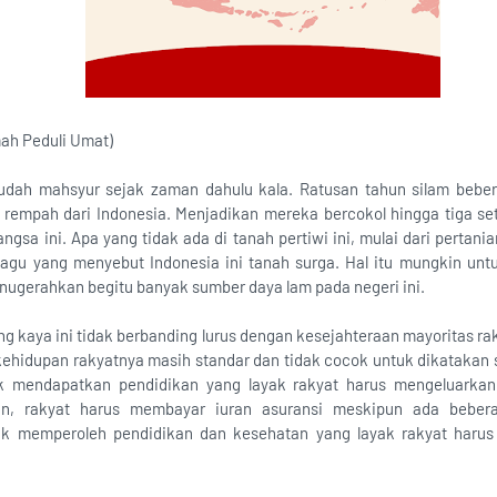
ah Peduli Umat)
sudah mahsyur sejak zaman dahulu kala. Ratusan tahun silam beb
 rempah dari Indonesia. Menjadikan mereka bercokol hingga tiga s
ngsa ini. Apa yang tidak ada di tanah pertiwi ini, mulai dari perta
 lagu yang menyebut Indonesia ini tanah surga. Hal itu mungkin u
nugerahkan begitu banyak sumber daya lam pada negeri ini.
ng kaya ini tidak berbanding lurus dengan kesejahteraan mayoritas rak
kehidupan rakyatnya masih standar dan tidak cocok untuk dikatakan s
tuk mendapatkan pendidikan yang layak rakyat harus mengeluarka
n, rakyat harus membayar iuran asuransi meskipun ada bebera
uk memperoleh pendidikan dan kesehatan yang layak rakyat harus