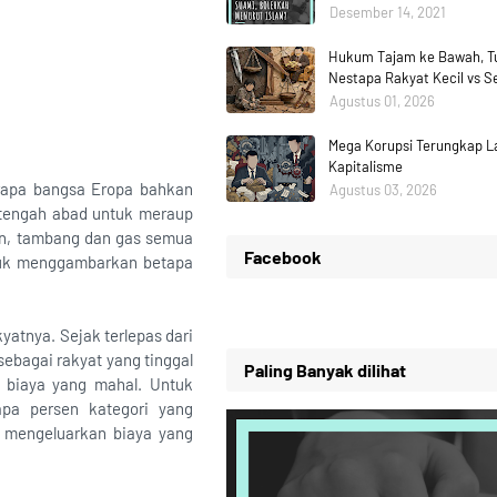
Desember 14, 2021
Hukum Tajam ke Bawah, Tu
Nestapa Rakyat Kecil vs 
Agustus 01, 2026
Mega Korupsi Terungkap La
Kapitalisme
erapa bangsa Eropa bahkan
Agustus 03, 2026
etengah abad untuk meraup
nian, tambang dan gas semua
Facebook
ntuk menggambarkan betapa
yatnya. Sejak terlepas dari
ebagai rakyat yang tinggal
Paling Banyak dilihat
n biaya yang mahal. Untuk
pa persen kategori yang
 mengeluarkan biaya yang