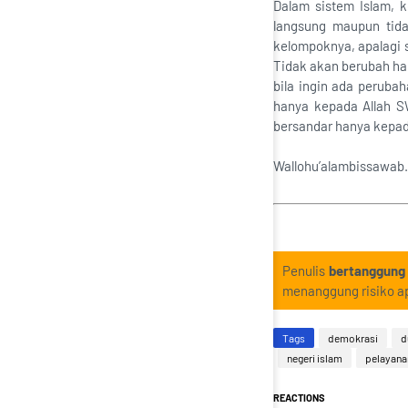
Dalam sistem Islam, k
langsung maupun tida
kelompoknya, apalagi s
Tidak akan berubah ha
bila ingin ada peruba
hanya kepada Allah S
bersandar hanya kepa
Wallohu’alambissawa
Penulis
bertanggung
menanggung risiko ap
Tags
demokrasi
d
negeri islam
pelayana
REACTIONS