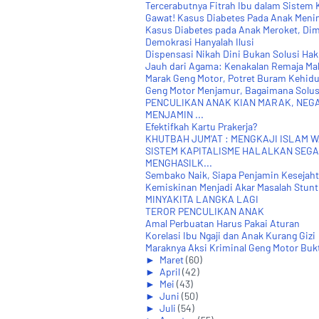
Tercerabutnya Fitrah Ibu dalam Sistem 
Gawat! Kasus Diabetes Pada Anak Meni
Kasus Diabetes pada Anak Meroket, Dim
Demokrasi Hanyalah Ilusi
Dispensasi Nikah Dini Bukan Solusi Hak
Jauh dari Agama: Kenakalan Remaja Ma
Marak Geng Motor, Potret Buram Kehidup
Geng Motor Menjamur, Bagaimana Solusi
PENCULIKAN ANAK KIAN MARAK, NEG
MENJAMIN ...
Efektifkah Kartu Prakerja?
KHUTBAH JUM'AT : MENGKAJI ISLAM 
SISTEM KAPITALISME HALALKAN SEG
MENGHASILK...
Sembako Naik, Siapa Penjamin Kesejaht
Kemiskinan Menjadi Akar Masalah Stunti
MINYAKITA LANGKA LAGI
TEROR PENCULIKAN ANAK
Amal Perbuatan Harus Pakai Aturan
Korelasi Ibu Ngaji dan Anak Kurang Gizi
Maraknya Aksi Kriminal Geng Motor Bukt
►
Maret
(60)
►
April
(42)
►
Mei
(43)
►
Juni
(50)
►
Juli
(54)