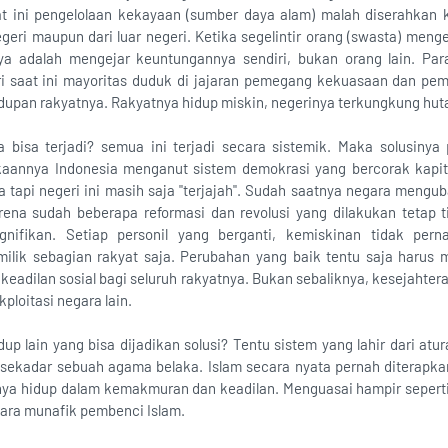
at ini pengelolaan kekayaan (sumber daya alam) malah diserahkan 
geri maupun dari luar negeri. Ketika segelintir orang (swasta) menge
ya adalah mengejar keuntungannya sendiri, bukan orang lain. Par
eri saat ini mayoritas duduk di jajaran pemegang kekuasaan dan pe
hidupan rakyatnya. Rakyatnya hidup miskin, negerinya terkungkung hu
bisa terjadi? semua ini terjadi secara sistemik. Maka solusinya 
annya Indonesia menganut sistem demokrasi yang bercorak kapita
 tapi negeri ini masih saja "terjajah". Sudah saatnya negara mengu
arena sudah beberapa reformasi dan revolusi yang dilakukan tetap
gnifikan. Setiap personil yang berganti, kemiskinan tidak perna
ilik sebagian rakyat saja. Perubahan yang baik tentu saja harus 
keadilan sosial bagi seluruh rakyatnya. Bukan sebaliknya, kesejahter
ploitasi negara lain.
up lain yang bisa dijadikan solusi? Tentu sistem yang lahir dari at
 sekadar sebuah agama belaka. Islam secara nyata pernah diterapka
ya hidup dalam kemakmuran dan keadilan. Menguasai hampir seperti
para munafik pembenci Islam.