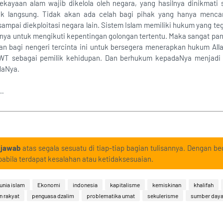
ekayaan alam wajib dikelola oleh negara, yang hasilnya dinikmati 
k langsung. Tidak akan ada celah bagi pihak yang hanya mencar
ampai diekploitasi negara lain. Sistem Islam memiliki hukum yang tega
nya untuk mengikuti kepentingan golongan tertentu. Maka sangat pa
han bagi nengeri tercinta ini untuk bersegera menerapkan hukum All
WT sebagai pemilik kehidupan. Dan berhukum kepadaNya menjadi b
daNya.
b…
 jawab
atas segala sesuatu di tiap-tiap bagian tulisannya. Dengan beg
abila terdapat kesalahan atau ketidaksesuaian.
unia islam
Ekonomi
indonesia
kapitalisme
kemiskinan
khalifah
n rakyat
penguasa dzalim
problematika umat
sekulerisme
sumber daya