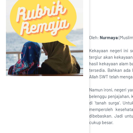
Oleh:
Nurmaya
(Muslim
Kekayaan negeri ini 
tergiur akan kekayaan
hasil kekayaan alam ba
tersedia. Bahkan ada
Allah SWT telah menga
Namun ironi, negeri ya
belenggu penjajahan, 
di ‘tanah surga’. Un
memperoleh kesehata
dibebaskan. Jadi unt
cukup besar.