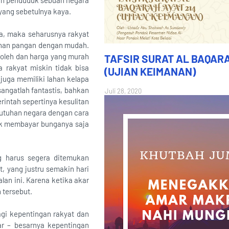
lah penduduk sebuah negara
 yang sebetulnya kaya.
ya, maka seharusnya rakyat
tuhan pangan dengan mudah.
roleh dan harga yang murah
TAFSIR SURAT AL BAQARA
 rakyat miskin tidak bisa
(UJIAN KEIMANAN)
juga memiliki lahan kelapa
angatlah fantastis, bahkan
Juli 28, 2020
rintah sepertinya kesulitan
butuhan negara dengan cara
uk membayar bunganya saja
ng harus segera ditemukan
 yang justru semakin hari
lan ini. Karena ketika akar
 tersebut.
agi kepentingan rakyat dan
ar – besarnya kepentingan