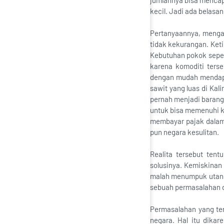
jumlahnya bisa mencap
kecil. Jadi ada belasa
Pertanyaannya, mengap
tidak kekurangan. Ket
Kebutuhan pokok seper
karena komoditi terse
dengan mudah mendapat
sawit yang luas di Kal
pernah menjadi barang 
untuk bisa memenuhi k
membayar pajak dalam
pun negara kesulitan.
Realita tersebut ten
solusinya. Kemiskina
malah menumpuk utang s
sebuah permasalahan d
Permasalahan yang ter
negara. Hal itu dika