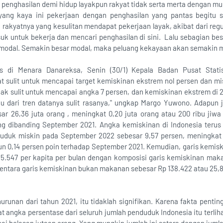
penghasilan demi hidup layakpun rakyat tidak serta merta dengan 
yang kaya ini pekerjaan dengan penghasilan yang pantas begitu su
 rakyatnya yang kesulitan mendapat pekerjaan layak, akibat dari reg
suk untuk bekerja dan mencari penghasilan di sini. Lalu sebagian be
ik modal. Semakin besar modal, maka peluang kekayaan akan semakin m
rs di Menara Danareksa, Senin (30/1) Kepala Badan Pusat Stat
sulit untuk mencapai target kemiskinan ekstrem nol persen dan misk
gak sulit untuk mencapai angka 7 persen, dan kemiskinan ekstrem di 
au dari tren datanya sulit rasanya," ungkap Margo Yuwono. Adapun
r 26,36 juta orang , meningkat 0,20 juta orang atau 200 ribu jiw
ang dibanding September 2021. Angka kemiskinan di Indonesia teru
duduk miskin pada September 2022 sebesar 9,57 persen, meningkat 
n 0,14 persen poin terhadap September 2021. Kemudian, garis kemi
35.547 per kapita per bulan dengan komposisi garis kemiskinan mak
mentara garis kemiskinan bukan makanan sebesar Rp 138.422 atau 25,8
runan dari tahun 2021, itu tidaklah signifikan. Karena fakta pentin
t angka persentase dari seluruh jumlah penduduk Indonesia itu terlihat