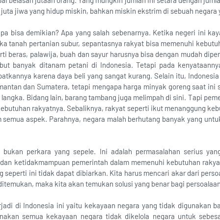
ai belasan jutaan orang. Yang mungkin jumlah ini setara dengan jum
n juta jiwa yang hidup miskin, bahkan miskin ekstrim di sebuah negara
a bisa demikian? Apa yang salah sebenarnya. Ketika negeri ini ka
ika tanah pertanian subur, sepantasnya rakyat bisa memenuhi kebu
ti beras, palawija, buah dan sayur harusnya bisa dengan mudah dipe
but banyak ditanam petani di Indonesia. Tetapi pada kenyataannya
kannya karena daya beli yang sangat kurang. Selain itu, Indonesia 
imantan dan Sumatera, tetapi mengapa harga minyak goreng saat ini s
langka. Bidang lain, barang tambang juga melimpah di sini. Tapi peme
ebutuhan rakyatnya. Sebaliknya, rakyat seperti ikut menanggung ke
 semua aspek. Parahnya, negara malah berhutang banyak yang unt
tu bukan perkara yang sepele. Ini adalah permasalahan serius ya
n dan ketidakmampuan pemerintah dalam memenuhi kebutuhan rakyat,
eperti ini tidak dapat dibiarkan. Kita harus mencari akar dari persoa
itemukan, maka kita akan temukan solusi yang benar bagi persoalaan
jadi di Indonesia ini yaitu kekayaan negara yang tidak digunakan b
renakan semua kekayaan negara tidak dikelola negara untuk sebes