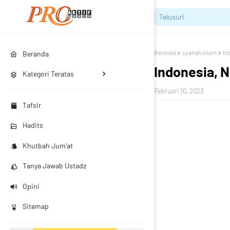
Beranda
syariah islam
In
Beranda
Indonesia, 
Kategori Teratas
Februari 10, 2023
Tafsir
Hadits
Khutbah Jum'at
Tanya Jawab Ustadz
Opini
Sitemap