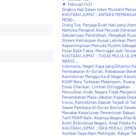
▼
Februari
(42)
Ongkos Haji Dalam Islam Mustahil Menc
KHUTBAH JUM'AT : ANTARA MEMBAKA
MENG...
Orang Tua, Penjaga Buah Hati yang Uta
Narkoba Pengerat Akal Perusak Generas
Sekulerisasi Pendidikan, Penyebab Rusa
Sistem Kehidupan Rusak Lahirkan Ment
Kepemimpinan Pemuda Muslim Sebagai
Putar Balik Fakta, Meninggal Jadi Tersa
KHUTBAH JUM'AT : TUGAS MULIA ULA
WARIS...
Indonesia, Negeri Kaya yang Dihantui 
Pembakaran Al-Qur'an, Kebebasan Bere
Kemiskinan Menggurita di Negeri Katuli
KUHP Baru Terkesan Melempem, Ruang 
Emas Dilarikan, Limbah Ditinggalkan
Penculikan Anak, Negara Tidak Menjami
Penambahan Masa Jabatan Kepala Desa, 
Ironis, Kemiskinan Daerah Terjadi di Te
Sawer Pembaca Al-Qur'an Bentuk Desakra
Menakar Keseriusan Pemerintah Bekasi 
Tarif PDAM Naik, Abainya Negara Atas N
Bukti Bobroknya Negara, Anak Pelaku Ke
KHUTBAH JUM'AT : ISRA MI’RAJ: DIMENS
Sumber Daya Alam Melimpah, Rakyat Te