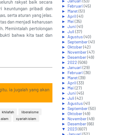
►
Januari
(53)
seluruh rakyat baik secara
►
Februari
(45)
i keuntungan pribadi dan
►
Maret
(51)
s, serta aturan yang jelas.
►
April
(41)
►
Mei
(35)
ntas dan menjadi keharusan
►
Juni
(41)
ah. Memintalah pertolongan
►
Juli
(37)
ukti bahwa kita taat dan
►
Agustus
(40)
►
September
(41)
►
Oktober
(42)
►
November
(47)
►
Desember
(49)
►
2022
(506)
►
Januari
(29)
►
Februari
(36)
►
Maret
(39)
►
April
(33)
►
Mei
(27)
itu, ia jugalah yang akan
►
Juni
(45)
►
Juli
(42)
►
Agustus
(41)
►
September
(50)
khilafah
liberalisme
►
Oktober
(49)
►
November
(49)
 alam
syariah islam
►
Desember
(66)
▼
2023
(607)
►
Januari
(52)