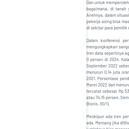
Dan untuk memperoleh 
bagaimana, di tanah 
Anehnya, dalam situasi
pekerja asing bisa ma
di sekitar para pemil
Dalam konferensi pe
mengungkapkan sangat 
tren data sepertinya a
0 persen di 2024. Kal
September 2022 sebesa
menurun 0,14 juta or
2021. Persentase pen
Maret 2022 dan menuru
tercatat sebesar Rp 5
atau 74,15 persen. Se
Bisnis, 30/1).
Meskipun ada tren penu
ada. Memang jika diliha