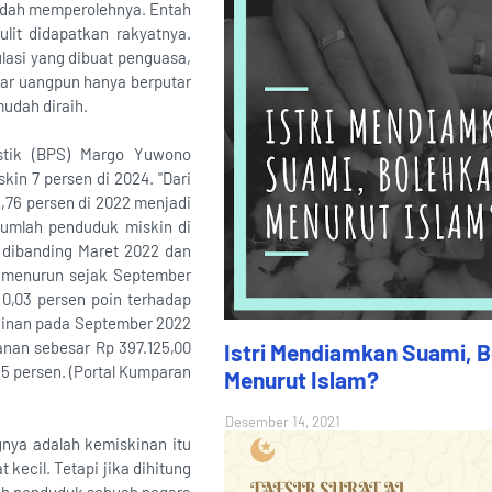
mudah memperolehnya. Entah
lit didapatkan rakyatnya.
ulasi yang dibuat penguasa,
sar uangpun hanya berputar
udah diraih.
istik (BPS) Margo Yuwono
in 7 persen di 2024. "Dari
2,76 persen di 2022 menjadi
 jumlah penduduk miskin di
a dibanding Maret 2022 dan
s menurun sejak September
0,03 persen poin terhadap
skinan pada September 2022
anan sebesar Rp 397.125,00
Istri Mendiamkan Suami, 
5 persen. (Portal Kumparan
Menurut Islam?
Desember 14, 2021
gnya adalah kemiskinan itu
 kecil. Tetapi jika dihitung