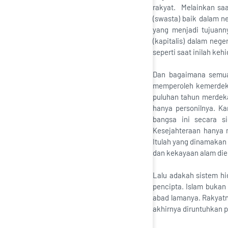
rakyat. Melainkan sa
(swasta) baik dalam ne
yang menjadi tujuann
(kapitalis) dalam neg
seperti saat inilah ke
Dan bagaimana semua 
memperoleh kemerdeka
puluhan tahun merdeka
hanya personilnya. K
bangsa ini secara si
Kesejahteraan hanya m
Itulah yang dinamakan 
dan kekayaan alam diek
Lalu adakah sistem hid
pencipta. Islam bukan
abad lamanya. Rakyatn
akhirnya diruntuhkan 