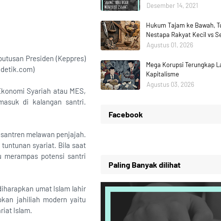
Desember 14, 2021
Hukum Tajam ke Bawah, Tu
Nestapa Rakyat Kecil vs 
Agustus 01, 2026
eputusan Presiden (Keppres)
Mega Korupsi Terungkap La
(detik.com)
Kapitalisme
Agustus 03, 2026
Ekonomi Syariah atau MES,
asuk di kalangan santri.
Facebook
pesantren melawan penjajah.
untunan syariat. Bila saat
u merampas potensi santri
Paling Banyak dilihat
diharapkan umat Islam lahir
kan jahiliah modern yaitu
iat Islam.