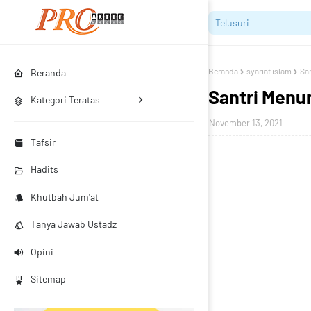
Beranda
syariat islam
San
Beranda
Santri Menur
Kategori Teratas
November 13, 2021
Tafsir
Hadits
Khutbah Jum'at
Tanya Jawab Ustadz
Opini
Sitemap