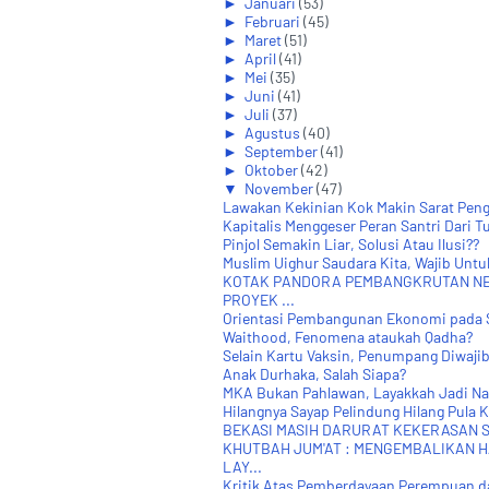
►
Januari
(53)
►
Februari
(45)
►
Maret
(51)
►
April
(41)
►
Mei
(35)
►
Juni
(41)
►
Juli
(37)
►
Agustus
(40)
►
September
(41)
►
Oktober
(42)
▼
November
(47)
Lawakan Kekinian Kok Makin Sarat Peng
Kapitalis Menggeser Peran Santri Dari T
Pinjol Semakin Liar, Solusi Atau Ilusi??
Muslim Uighur Saudara Kita, Wajib Untu
KOTAK PANDORA PEMBANGKRUTAN N
PROYEK ...
Orientasi Pembangunan Ekonomi pada Sa
Waithood, Fenomena ataukah Qadha?
Selain Kartu Vaksin, Penumpang Diwajib
Anak Durhaka, Salah Siapa?
MKA Bukan Pahlawan, Layakkah Jadi Na
Hilangnya Sayap Pelindung Hilang Pula K
BEKASI MASIH DARURAT KEKERASAN 
KHUTBAH JUM'AT : MENGEMBALIKAN H
LAY...
Kritik Atas Pemberdayaan Perempuan 