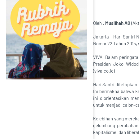
Oleh :
Muslihah AQ
(Akt
Jakarta - Hari Santri 
Nomor 22 Tahun 2015, s
VIVA Dalam peringatan
Presiden Joko Widod
(viva.co.id)
Hari Santri ditetapkan
Ini bermakna bahwa ka
ini diorientasikan m
untuk menjadi calon-c
Kelebihan yang mereka 
gelombang perubahan 
kapitalisme, dan liber