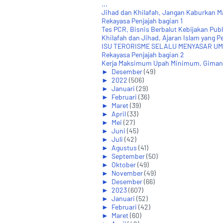
...
Jihad dan Khilafah, Jangan Kaburkan Ma
Rekayasa Penjajah bagian 1
Tes PCR, Bisnis Berbalut Kebijakan Publ
Khilafah dan Jihad, Ajaran Islam yang Pe
ISU TERORISME SELALU MENYASAR UM
Rekayasa Penjajah bagian 2
Kerja Maksimum Upah Minimum, Giman
►
Desember
(49)
►
2022
(506)
►
Januari
(29)
►
Februari
(36)
►
Maret
(39)
►
April
(33)
►
Mei
(27)
►
Juni
(45)
►
Juli
(42)
►
Agustus
(41)
►
September
(50)
►
Oktober
(49)
►
November
(49)
►
Desember
(66)
►
2023
(607)
►
Januari
(52)
►
Februari
(42)
►
Maret
(60)