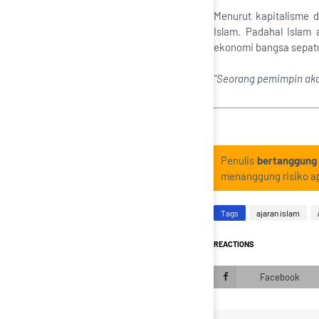
Menurut kapitalisme d
Islam. Padahal Islam
ekonomi bangsa sepatu
"Seorang pemimpin aka
Penulis
bertanggung
menanggung risiko ap
Tags
ajaran islam
REACTIONS
Facebook