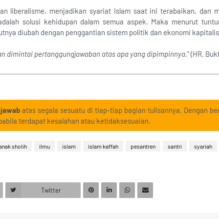
an liberalisme, menjadikan syariat Islam saat ini terabaikan, dan m
 adalah solusi kehidupan dalam semua aspek. Maka menurut tuntun
tnya diubah dengan penggantian sistem politik dan ekonomi kapitali
n dimintai pertanggungjawaban atas apa yang dipimpinnya
." (HR. Buk
 jawab
atas segala sesuatu di tiap-tiap bagian tulisannya. Dengan beg
abila terdapat kesalahan atau ketidaksesuaian.
anak sholih
ilmu
islam
islam kaffah
pesantren
santri
syariah
Twitter