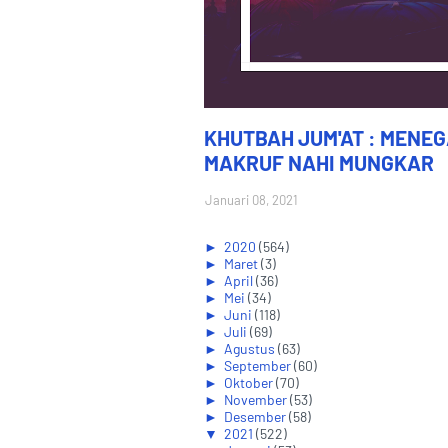
KHUTBAH JUM'AT : MENE
MAKRUF NAHI MUNGKAR
Januari 08, 2021
►
2020
(564)
►
Maret
(3)
►
April
(36)
►
Mei
(34)
►
Juni
(118)
►
Juli
(69)
►
Agustus
(63)
►
September
(60)
►
Oktober
(70)
►
November
(53)
►
Desember
(58)
▼
2021
(522)