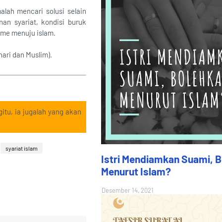
alah mencari solusi selain
an syariat, kondisi buruk
sme menuju islam.
hari dan Muslim).
itu, ia jugalah yang akan
syariat islam
Istri Mendiamkan Suami, 
Menurut Islam?
Desember 14, 2021