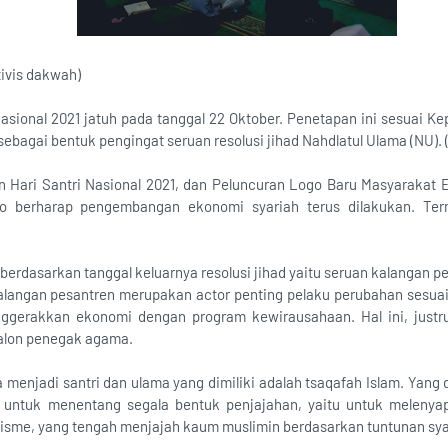
ivis dakwah)
Nasional 2021 jatuh pada tanggal 22 Oktober. Penetapan ini sesuai K
ebagai bentuk pengingat seruan resolusi jihad Nahdlatul Ulama (NU). 
 Hari Santri Nasional 2021, dan Peluncuran Logo Baru Masyarakat 
o berharap pengembangan ekonomi syariah terus dilakukan. Term
 berdasarkan tanggal keluarnya resolusi jihad yaitu seruan kalangan 
langan pesantren merupakan actor penting pelaku perubahan sesuai t
enggerakkan ekonomi dengan program kewirausahaan. Hal ini, justr
alon penegak agama.
menjadi santri dan ulama yang dimiliki adalah tsaqafah Islam. Yang 
untuk menentang segala bentuk penjajahan, yaitu untuk melenyap
alisme, yang tengah menjajah kaum muslimin berdasarkan tuntunan syar