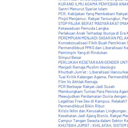
KURANG ILMU AGAMA PENYEBAB ANA
Santri Menurut Syariat Islam
PCR, Kebijakan Yang Membebani Rakyat
Pinjol Menjamur, Rakyat Tersungkur, Per
STOP PAJAK BERAT MASYARAKAT (MA
Ketawaduan Pemuda Langka
Perlakuan Anak Terhadap Ibunya di Era 
PEREMPUAN MENJADI SASARAN PELA
Kontekstualisasi Fikih Buah Pemikiran 
Permendikbud PPKS dan Liberalisasi 
Pemimpin Yang di Rindukan
Simpul Besar
PERLUKAH KESETARAAN GENDER UNT
Menjadi Remaja Muslim Ideologis
Khutbah Jum'at : Liberalisasi Hancurka
Tuai Kritik Kalangan Agama, Permendikb
Film Vs Akhlak Remaja
PCR Berbayar Rakyat Jadi Susah
Membungkam Tuntas Para Penista Aga
Mewujudkan Perdamaian Dunia dengan J
Legalitas Free Sex di Kampus, Relakah?
Permendikbud Bikin Ribut
Krisis Iklim dan Kerusakan Lingkungan,
Kesehatan Jadi Ajang Bisnis, Rakyat Me
Campur Tangan Swasta dalam Sektor Kes
KHUTBAH JUM'AT : KHILAFAH, SISTE