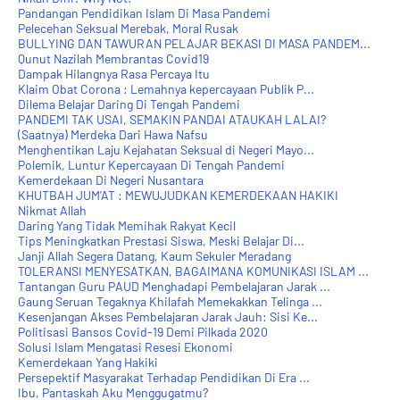
Pandangan Pendidikan Islam Di Masa Pandemi
Pelecehan Seksual Merebak, Moral Rusak
BULLYING DAN TAWURAN PELAJAR BEKASI DI MASA PANDEM...
Qunut Nazilah Membrantas Covid19
Dampak Hilangnya Rasa Percaya Itu
Klaim Obat Corona : Lemahnya kepercayaan Publik P...
Dilema Belajar Daring Di Tengah Pandemi
PANDEMI TAK USAI, SEMAKIN PANDAI ATAUKAH LALAI?
(Saatnya) Merdeka Dari Hawa Nafsu
Menghentikan Laju Kejahatan Seksual di Negeri Mayo...
Polemik, Luntur Kepercayaan Di Tengah Pandemi
Kemerdekaan Di Negeri Nusantara
KHUTBAH JUM'AT : MEWUJUDKAN KEMERDEKAAN HAKIKI
Nikmat Allah
Daring Yang Tidak Memihak Rakyat Kecil
Tips Meningkatkan Prestasi Siswa, Meski Belajar Di...
Janji Allah Segera Datang, Kaum Sekuler Meradang
TOLERANSI MENYESATKAN, BAGAIMANA KOMUNIKASI ISLAM ...
Tantangan Guru PAUD Menghadapi Pembelajaran Jarak ...
Gaung Seruan Tegaknya Khilafah Memekakkan Telinga ...
Kesenjangan Akses Pembelajaran Jarak Jauh: Sisi Ke...
Politisasi Bansos Covid-19 Demi Pilkada 2020
Solusi Islam Mengatasi Resesi Ekonomi
Kemerdekaan Yang Hakiki
Persepektif Masyarakat Terhadap Pendidikan Di Era ...
Ibu, Pantaskah Aku Menggugatmu?