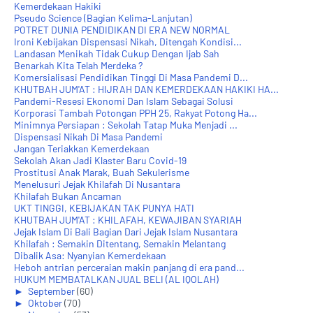
Kemerdekaan Hakiki
Pseudo Science (Bagian Kelima-Lanjutan)
POTRET DUNIA PENDIDIKAN DI ERA NEW NORMAL
Ironi Kebijakan Dispensasi Nikah, Ditengah Kondisi...
Landasan Menikah Tidak Cukup Dengan Ijab Sah
Benarkah Kita Telah Merdeka ?
Komersialisasi Pendidikan Tinggi Di Masa Pandemi D...
KHUTBAH JUM'AT : HIJRAH DAN KEMERDEKAAN HAKIKI HA...
Pandemi-Resesi Ekonomi Dan Islam Sebagai Solusi
Korporasi Tambah Potongan PPH 25, Rakyat Potong Ha...
Minimnya Persiapan : Sekolah Tatap Muka Menjadi ...
Dispensasi Nikah Di Masa Pandemi
Jangan Teriakkan Kemerdekaan
Sekolah Akan Jadi Klaster Baru Covid-19
Prostitusi Anak Marak, Buah Sekulerisme
Menelusuri Jejak Khilafah Di Nusantara
Khilafah Bukan Ancaman
UKT TINGGI, KEBIJAKAN TAK PUNYA HATI
KHUTBAH JUM'AT : KHILAFAH, KEWAJIBAN SYARIAH
Jejak Islam Di Bali Bagian Dari Jejak Islam Nusantara
Khilafah : Semakin Ditentang, Semakin Melantang
Dibalik Asa: Nyanyian Kemerdekaan
Heboh antrian perceraian makin panjang di era pand...
HUKUM MEMBATALKAN JUAL BELI (AL IQOLAH)
►
September
(60)
►
Oktober
(70)