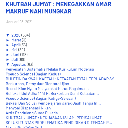
KHUTBAH JUM'AT : MENEGAKKAN AMAR
MAKRUF NAHI MUNGKAR
Januari 08, 2021
▼
2020
(564)
►
Maret
(3)
►
April
(36)
►
Mei
(34)
►
Juni
(118)
►
Juli
(69)
▼
Agustus
(63)
Penyesatan Sistematis Melalui Kurikulum Moderasi
Pseudo Science (Bagian Kedua)
BULETIN DAKWAH KAFFAH : KETAATAN TOTAL TERHADAP SY...
Berkurban, Bersyukur Diantara Ujian
Resesi Kian Nyata Masyarakat Harus Bagaimana
Refleksi Idul Adha 1441 H, Berkorban Demi Ketaatan...
Pseudo Science (Bagian Ketiga-Selesai!)
Bekasi Dan Solusi Pembelajaran Jarak Jauh Tanpa In...
Menyoal Dispensasi Nikah
Artis Pendulang Suara Pilkada
KHUTBAH JUM'AT : KEKUASAAN ISLAM, PERISAI UMAT
SOLUSI TUNTAS PROBLEMATIKA PENDIDIKAN DITENGAH P...
Nikah Dini? Why Not!