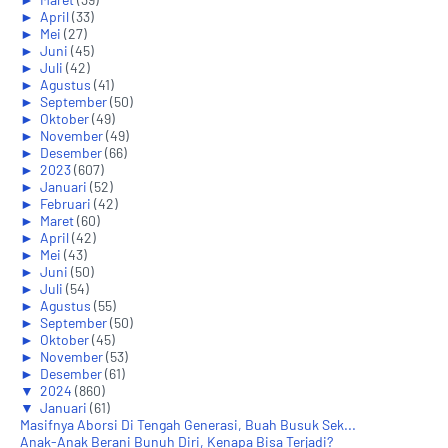
►
April
(33)
►
Mei
(27)
►
Juni
(45)
►
Juli
(42)
►
Agustus
(41)
►
September
(50)
►
Oktober
(49)
►
November
(49)
►
Desember
(66)
►
2023
(607)
►
Januari
(52)
►
Februari
(42)
►
Maret
(60)
►
April
(42)
►
Mei
(43)
►
Juni
(50)
►
Juli
(54)
►
Agustus
(55)
►
September
(50)
►
Oktober
(45)
►
November
(53)
►
Desember
(61)
▼
2024
(860)
▼
Januari
(61)
Masifnya Aborsi Di Tengah Generasi, Buah Busuk Sek...
Anak-Anak Berani Bunuh Diri, Kenapa Bisa Terjadi?