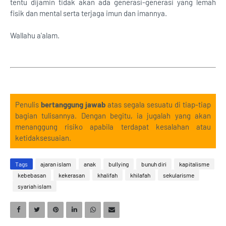
tentu dijamin tidak akan ada generasi-generasi yang lemah
fisik dan mental serta terjaga imun dan imannya.
Wallahu a'alam.
Penulis
bertanggung jawab
atas segala sesuatu di tiap-tiap
bagian tulisannya. Dengan begitu, ia jugalah yang akan
menanggung risiko apabila terdapat kesalahan atau
ketidaksesuaian.
Tags
ajaran islam
anak
bullying
bunuh diri
kapitalisme
kebebasan
kekerasan
khalifah
khilafah
sekularisme
syariah islam