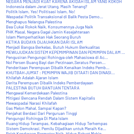
NEGARA MENJADI KUAT KARENA AKIDAH ISLAM YANG KOKOH
Indonesia dalam Jerat Utang, Masih Tenang?
Politik Islam, Yes! Politisasi Islam, No!
Waspadai Politik Transaksional di Balik Pesta Demo...
Menghapus Nelangsa Palestina
Bea Cukai Rokok Naik, Konsumennya Juga Naik
PHK Masal, Negara Gagal Jamin Kesejahteraan
Islam Memperhatikan Hak Seorang Buruh
KETIKA BUDAYA DIJAUHKAN DARI ISLAM
Menjadi Bangsa Berkelas, Butuh Hukum Berkualitas
MEWUJUDKAN SISTEM KEPEMIMPINAN DAN PEMIMPIN DALAM ...
Pengusiran Pengungsi Rohingya oleh Mahasiswa di Ac...
Nol Persen Buang Bayi dan Perzinaan,Seratus Persen...
Penderitaan Perempuan Dibalik Kenaikan Indeks Pemb...
KHUTBAH JUM'AT : PEMIMPIN WAJIB DITAATI DAN DINASI...
Khilafah Adalah Ajaran IsIam
Derita Perempuan Dibalik Indeks Pemberdayaan
PALESTINA BUTUH BANTUAN TENTARA
Mengawal Kemerdekaan Palestina
Mitigasi Bencana Rendah Dalam Sistem Kapitalis
Mewaspadai Narasi Khilafah
Gas Melon Mahal, Sampai Kapan?
Penjahat Berdasi Dari Perguruan Tinggi
Pengungsi Rohingya Di Mata Islam
Ruang Hidup Terampas, Kebahagiaan Hidup Terhempas
Sistem Demokrasi, Pemilu Dijadikan untuk Meraih Ke...
Pajak Kendaraan Bermotor Naik, Hidup Rakyat Makin ...