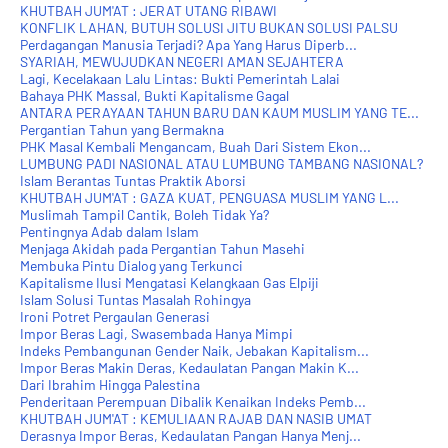
KHUTBAH JUM'AT : JERAT UTANG RIBAWI
KONFLIK LAHAN, BUTUH SOLUSI JITU BUKAN SOLUSI PALSU
Perdagangan Manusia Terjadi? Apa Yang Harus Diperb...
SYARIAH, MEWUJUDKAN NEGERI AMAN SEJAHTERA
Lagi, Kecelakaan Lalu Lintas: Bukti Pemerintah Lalai
Bahaya PHK Massal, Bukti Kapitalisme Gagal
ANTARA PERAYAAN TAHUN BARU DAN KAUM MUSLIM YANG TE...
Pergantian Tahun yang Bermakna
PHK Masal Kembali Mengancam, Buah Dari Sistem Ekon...
LUMBUNG PADI NASIONAL ATAU LUMBUNG TAMBANG NASIONAL?
Islam Berantas Tuntas Praktik Aborsi
KHUTBAH JUM'AT : GAZA KUAT, PENGUASA MUSLIM YANG L...
Muslimah Tampil Cantik, Boleh Tidak Ya?
Pentingnya Adab dalam Islam
Menjaga Akidah pada Pergantian Tahun Masehi
Membuka Pintu Dialog yang Terkunci
Kapitalisme Ilusi Mengatasi Kelangkaan Gas Elpiji
Islam Solusi Tuntas Masalah Rohingya
Ironi Potret Pergaulan Generasi
Impor Beras Lagi, Swasembada Hanya Mimpi
Indeks Pembangunan Gender Naik, Jebakan Kapitalism...
Impor Beras Makin Deras, Kedaulatan Pangan Makin K...
Dari Ibrahim Hingga Palestina
Penderitaan Perempuan Dibalik Kenaikan Indeks Pemb...
KHUTBAH JUM'AT : KEMULIAAN RAJAB DAN NASIB UMAT
Derasnya Impor Beras, Kedaulatan Pangan Hanya Menj...