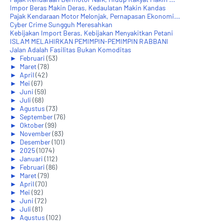
Impor Beras Makin Deras, Kedaulatan Makin Kandas
Pajak Kendaraan Motor Melonjak, Pernapasan Ekonomi...
Cyber Crime Sungguh Meresahkan
Kebijakan Import Beras, Kebijakan Menyakitkan Petani
ISLAM MELAHIRKAN PEMIMPIN-PEMIMPIN RABBANI
Jalan Adalah Fasilitas Bukan Komoditas
►
Februari
(53)
►
Maret
(78)
►
April
(42)
►
Mei
(67)
►
Juni
(59)
►
Juli
(68)
►
Agustus
(73)
►
September
(76)
►
Oktober
(99)
►
November
(83)
►
Desember
(101)
►
2025
(1074)
►
Januari
(112)
►
Februari
(86)
►
Maret
(79)
►
April
(70)
►
Mei
(92)
►
Juni
(72)
►
Juli
(81)
►
Agustus
(102)