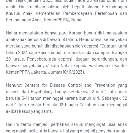
Dan sejak januari 2023 lalu, sudah ada 20 kasus bunuh diri
anak. Hal itu disampaikan oleh Deputi bidang Perlindungan
Khusus Anak Kementerian Pemberdayaan Perempuan dan
Perlindungan Anak (KemenPPPA), Nahar.
Nahar mengatakan bahwa para korban bunuh diri merupakan
anak-anak berusia di bawah 18 tahun. Menurutnya, kebanyakan
mereka yang bunuh diri disebabkan oleh depresi. "Catatan kami
tahun 2023 saja kasus bunuh diri anak sudah sampai di angka
20 kasus. Penyebab, ada depresi, dugaan perundungan, dan
banyak penyebabnya," kata Nahar kepada wartawan di Kantor
KemenPPPA Jakarta, Jumat (10/11/2023).
Menurut Centers for Disease Control and Prevention yang
dilansir dari Psychology Today, setidaknya 2 dari 1 juta anak
berusia 5-11 tahun meninggal karena bunuh diri. Sebanyak 52
dari 1 juta remaja berusia 12 hingga 17 tahun pun meninggal
akibat kasus yang sama.
Hal ini tentu menjadi perhatian serius mengingat usia anak
yang masih belia. Ada banyak hal yang menjadi penyebab anak-