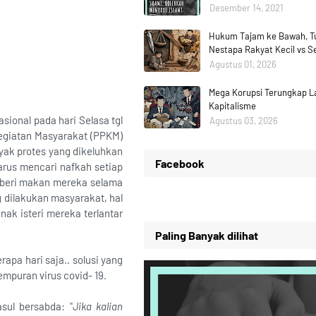
Desember 14, 2021
Hukum Tajam ke Bawah, Tu
Nestapa Rakyat Kecil vs 
Agustus 01, 2026
Mega Korupsi Terungkap La
Kapitalisme
sional pada hari Selasa tgl
Agustus 03, 2026
egiatan Masyarakat (PPKM)
nyak protes yang dikeluhkan
Facebook
rus mencari nafkah setiap
emberi makan mereka selama
 dilakukan masyarakat, hal
nak isteri mereka terlantar
Paling Banyak dilihat
pa hari saja.. solusi yang
empuran virus covid- 19.
sul bersabda: "
Jika kalian