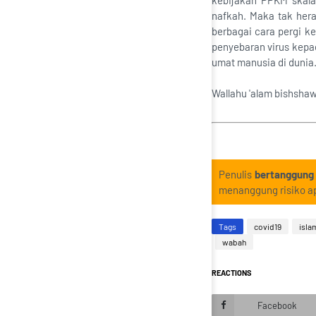
kebijakan PPKM skala
nafkah. Maka tak her
berbagai cara pergi 
penyebaran virus kepa
umat manusia di dunia
Wallahu 'alam bishsha
Penulis
bertanggung
menanggung risiko ap
Tags
covid19
isla
wabah
REACTIONS
Facebook