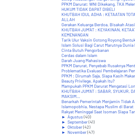
PPKM Darurat: WNI Dikekang, TKA Mele
HUKUM TIDAK DAPAT DIBELI
KHUTBAH IDUL ADHA : KETAATAN TOT
ALLAH
Gerakan Keluarga Berdoa, Bisakah Atas
KHUTBAH JUM'AT : KEYAKINAN, KETAA
KEMENANGAN
Tarik Ulur Vaksin Gotong Royong Bentuk
Islam Solusi Bagi Carut Marutnya Dunia
Cinta Butuh Pengorbanan
Cerdas dalam Islam
Darah Juang Mahasiswa
PPKM Darurat, Penyebab Rusaknya Menta
Problematika Evaluasi Pembelajaran Pe
PPKM : Dirumah Saja, Siapa Kasih Maka
Beauty Privilege, Apakah Itu?
Mampukah PPKM Darurat Mengatasi Lon
KHUTBAH JUM'AT : SABAR, SYUKUR, D
MAKSIM...
Benarkah Pemerintah Menjamin Tidak Ad
Islamopobhia, Nestapa Muslim di Barat
Rakyat Meninggal Saat Isoman Siapa T
►
Agustus
(40)
►
September
(41)
►
Oktober
(42)
►
November
(47)