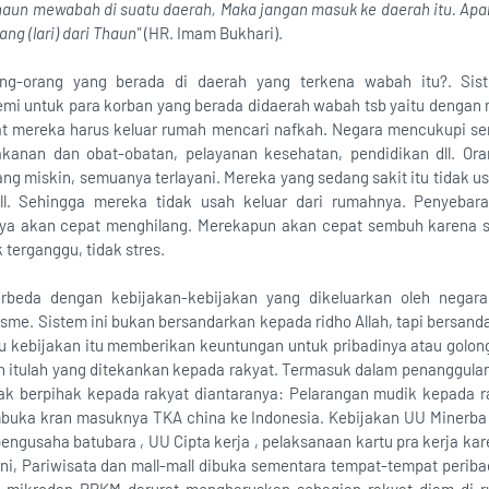
aun mewabah di suatu daerah, Maka jangan masuk ke daerah itu. Apabi
ng (lari) dari Thaun"
(HR. Imam Bukhari).
ng-orang yang berada di daerah yang terkena wabah itu?. Sis
i untuk para korban yang berada didaerah wabah tsb yaitu dengan 
 mereka harus keluar rumah mencari nafkah. Negara mencukupi s
anan dan obat-obatan, pelayanan kesehatan, pendidikan dll. Or
ng miskin, semuanya terlayani. Mereka yang sedang sakit itu tidak u
ll. Sehingga mereka tidak usah keluar dari rumahnya. Penyebar
ya akan cepat menghilang. Merekapun akan cepat sembuh karena se
 terganggu, tidak stres.
rbeda dengan kebijakan-kebijakan yang dikeluarkan oleh negara
lisme. Sistem ini bukan bersandarkan kepada ridho Allah, tapi bersa
au kebijakan itu memberikan keuntungan untuk pribadinya atau golon
n itulah yang ditekankan kepada rakyat. Termasuk dalam penanggula
dak berpihak kepada rakyat diantaranya: Pelarangan mudik kepada 
uka kran masuknya TKA china ke Indonesia. Kebijakan UU Minerba
ngusaha batubara , UU Cipta kerja , pelaksanaan kartu pra kerja kar
ni, Pariwisata dan mall-mall dibuka sementara tempat-tempat peribad