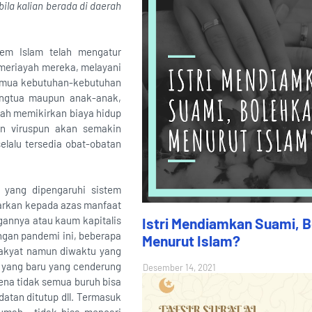
la kalian berada di daerah
tem Islam telah mengatur
meriayah mereka, melayani
emua kebutuhan-kebutuhan
angtua maupun anak-anak,
sah memikirkan biaya hidup
an viruspun akan semakin
lalu tersedia obat-obatan
 yang dipengaruhi sistem
ndarkan kepada azas manfaat
gannya atau kaum kapitalis
Istri Mendiamkan Suami, 
ngan pandemi ini, beberapa
Menurut Islam?
rakyat namun diwaktu yang
 yang baru yang cenderung
Desember 14, 2021
ena tidak semua buruh bisa
atan ditutup dll. Termasuk