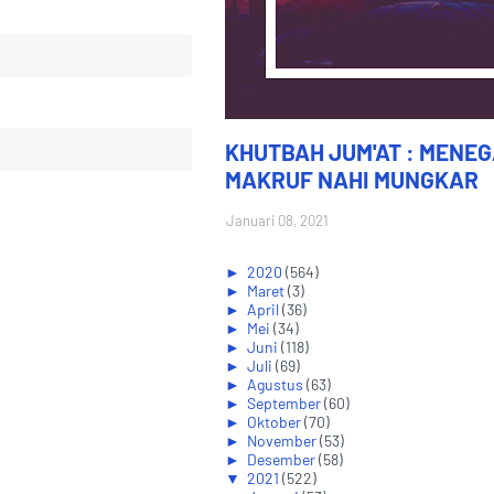
KHUTBAH JUM'AT : MENE
MAKRUF NAHI MUNGKAR
Januari 08, 2021
►
2020
(564)
►
Maret
(3)
►
April
(36)
►
Mei
(34)
►
Juni
(118)
►
Juli
(69)
►
Agustus
(63)
►
September
(60)
►
Oktober
(70)
►
November
(53)
►
Desember
(58)
▼
2021
(522)