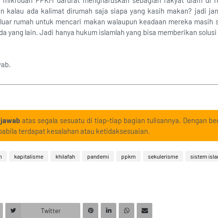
 mikrodan PPKM darurat mengharuskan sebagian rakyat diam di ru
an kalau ada kalimat dirumah saja siapa yang kasih makan? jadi j
keluar rumah untuk mencari makan walaupun keadaan mereka masih 
da yang lain. Jadi hanya hukum islamlah yang bisa memberikan solusi
.
wab.
 jawab
atas segala sesuatu di tiap-tiap bagian tulisannya. Dengan beg
abila terdapat kesalahan atau ketidaksesuaian.
m
kapitalisme
khilafah
pandemi
ppkm
sekulerisme
sistem isl
Twitter