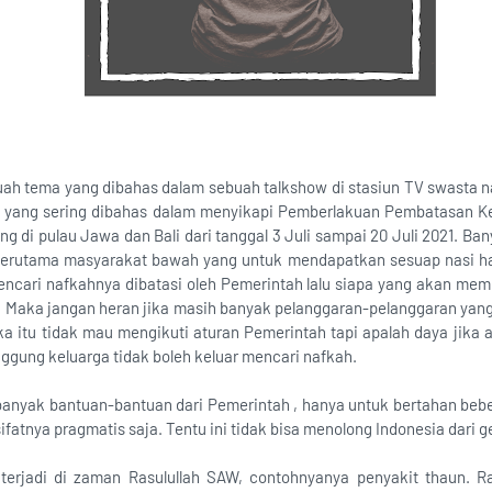
uah tema yang dibahas dalam sebuah talkshow di stasiun TV swasta na
ah yang sering dibahas dalam menyikapi Pemberlakuan Pembatasan K
g di pulau Jawa dan Bali dari tanggal 3 Juli sampai 20 Juli 2021. Ba
terutama masyarakat bawah yang untuk mendapatkan sesuap nasi ha
mencari nafkahnya dibatasi oleh Pemerintah lalu siapa yang akan m
. Maka jangan heran jika masih banyak pelanggaran-pelanggaran yang
ka itu tidak mau mengikuti aturan Pemerintah tapi apalah daya jika a
ggung keluarga tidak boleh keluar mencari nafkah.
anyak bantuan-bantuan dari Pemerintah , hanya untuk bertahan bebera
ifatnya pragmatis saja. Tentu ini tidak bisa menolong Indonesia dari g
terjadi di zaman Rasulullah SAW, contohnyanya penyakit thaun. Ra