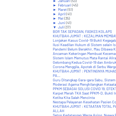
►
Januari
(53)
►
Februari
(45)
►
Maret
(51)
►
April
(41)
►
Mei
(35)
►
Juni
(41)
▼
Juli
(37)
BOR TAK SEPADAN, FASKES KOLAPS
KHUTBAH JUM'AT : KEZALIMAN MEM
Lonjakan Kasus Covid-19 Bukti Kegagal
Ilusi Keadilan Hukum di Sistem selain I
Pandemi Belum Berakhir, Mau Dibawa K
Ancaman Kekeringan Membuat Kecema
Sistem Islam Memutus Mata Rantai Alir
Gelombang Kedua Covid-19 dan Ambrukn
Corona Menggila, Apotek di Serbu Warg
KHUTBAH JUM'AT : PENTINGNYA MUHA
PA...
Guru Ditangkap Gara-gara Sabu, Sistem K
Moderasi Agama Menghilangkan Ketaatan
PPKM SEBAGAI SOLUSI COVID 19, EFEK
Karpet Merah TKA Saat PPKM-D, Bukti In
Ketika Kita Salah Mencinta
Nestapa Pelayanan Kesehatan Pasien C
KHUTBAH JUM'AT : KETAATAN TOTAL P
ALLAH
Setop Kedatangan Warga Asing, Nyawa R