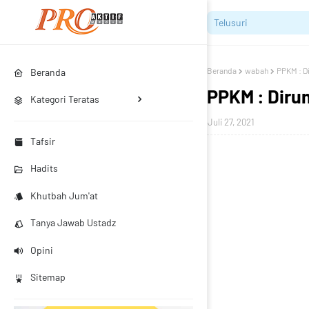
Beranda
wabah
PPKM : D
Beranda
PPKM : Diru
Kategori Teratas
Juli 27, 2021
Tafsir
Hadits
Khutbah Jum'at
Tanya Jawab Ustadz
Opini
Sitemap