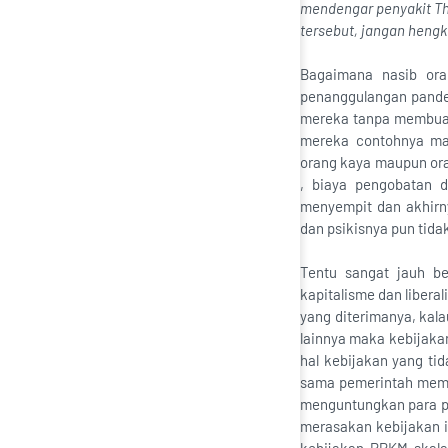
mendengar penyakit Th
tersebut, jangan hengka
Bagaimana nasib ora
penanggulangan pandem
mereka tanpa membuat
mereka contohnya mak
orang kaya maupun ora
, biaya pengobatan d
menyempit dan akhirn
dan psikisnya pun tidak
Tentu sangat jauh be
kapitalisme dan libera
yang diterimanya, kal
lainnya maka kebijaka
hal kebijakan yang ti
sama pemerintah memb
menguntungkan para pe
merasakan kebijakan i