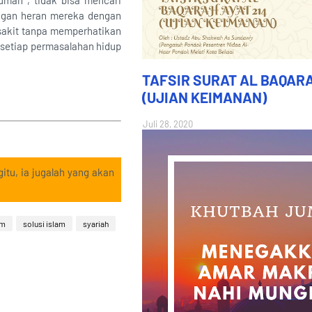
mah , tidak bisa mencari
angan heran mereka dengan
sakit tanpa memperhatikan
 setiap permasalahan hidup
TAFSIR SURAT AL BAQARA
(UJIAN KEIMANAN)
Juli 28, 2020
itu, ia jugalah yang akan
am
solusi islam
syariah