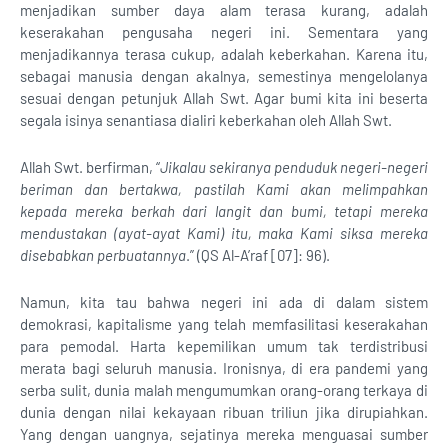
menjadikan sumber daya alam terasa kurang, adalah
keserakahan pengusaha negeri ini. Sementara yang
menjadikannya terasa cukup, adalah keberkahan. Karena itu,
sebagai manusia dengan akalnya, semestinya mengelolanya
sesuai dengan petunjuk Allah Swt. Agar bumi kita ini beserta
segala isinya senantiasa dialiri keberkahan oleh Allah Swt.
Allah Swt. berfirman, “
Jikalau sekiranya penduduk negeri-negeri
beriman dan bertakwa, pastilah Kami akan melimpahkan
kepada mereka berkah dari langit dan bumi, tetapi mereka
mendustakan (ayat-ayat Kami) itu, maka Kami siksa mereka
disebabkan perbuatannya
.” (QS Al-A’raf [07]: 96).
Namun, kita tau bahwa negeri ini ada di dalam sistem
demokrasi, kapitalisme yang telah memfasilitasi keserakahan
para pemodal. Harta kepemilikan umum tak terdistribusi
merata bagi seluruh manusia. Ironisnya, di era pandemi yang
serba sulit, dunia malah mengumumkan orang-orang terkaya di
dunia dengan nilai kekayaan ribuan triliun jika dirupiahkan.
Yang dengan uangnya, sejatinya mereka menguasai sumber