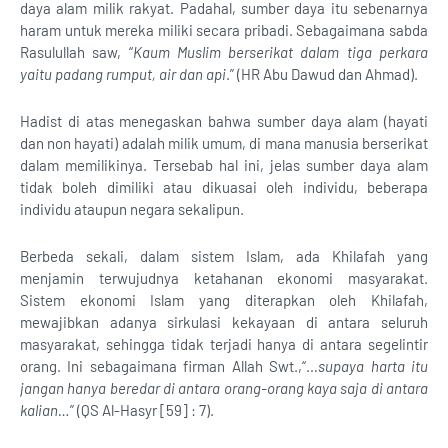
daya alam milik rakyat. Padahal, sumber daya itu sebenarnya
haram untuk mereka miliki secara pribadi. Sebagaimana sabda
Rasulullah saw, “
Kaum Muslim berserikat dalam tiga perkara
yaitu padang rumput, air dan api
.” (HR Abu Dawud dan Ahmad).
Hadist di atas menegaskan bahwa sumber daya alam (hayati
dan non hayati) adalah milik umum, di mana manusia berserikat
dalam memilikinya. Tersebab hal ini, jelas sumber daya alam
tidak boleh dimiliki atau dikuasai oleh individu, beberapa
individu ataupun negara sekalipun.
Berbeda sekali, dalam sistem Islam, ada Khilafah yang
menjamin terwujudnya ketahanan ekonomi masyarakat.
Sistem ekonomi Islam yang diterapkan oleh Khilafah,
mewajibkan adanya sirkulasi kekayaan di antara seluruh
masyarakat, sehingga tidak terjadi hanya di antara segelintir
orang. Ini sebagaimana firman Allah Swt.,“…
supaya harta itu
jangan hanya beredar di antara orang-orang kaya saja di antara
kalian…
” (QS Al-Hasyr [59] : 7).