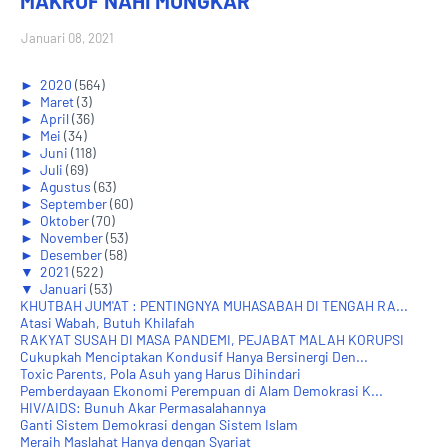
MAKRUF NAHI MUNGKAR
Januari 08, 2021
►
2020
(564)
►
Maret
(3)
►
April
(36)
►
Mei
(34)
►
Juni
(118)
►
Juli
(69)
►
Agustus
(63)
►
September
(60)
►
Oktober
(70)
►
November
(53)
►
Desember
(58)
▼
2021
(522)
▼
Januari
(53)
KHUTBAH JUM'AT : PENTINGNYA MUHASABAH DI TENGAH RA...
Atasi Wabah, Butuh Khilafah
RAKYAT SUSAH DI MASA PANDEMI, PEJABAT MALAH KORUPSI
Cukupkah Menciptakan Kondusif Hanya Bersinergi Den...
Toxic Parents, Pola Asuh yang Harus Dihindari
Pemberdayaan Ekonomi Perempuan di Alam Demokrasi K...
HIV/AIDS: Bunuh Akar Permasalahannya
Ganti Sistem Demokrasi dengan Sistem Islam
Meraih Maslahat Hanya dengan Syariat