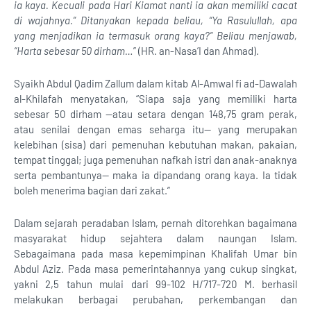
ia kaya. Kecuali pada Hari Kiamat nanti ia akan memiliki cacat
di wajahnya.” Ditanyakan kepada beliau, “Ya Rasulullah, apa
yang menjadikan ia termasuk orang kaya?” Beliau menjawab,
“Harta sebesar 50 dirham…
” (HR. an-Nasa’I dan Ahmad).
Syaikh Abdul Qadim Zallum dalam kitab Al-Amwal fi ad-Dawalah
al-Khilafah menyatakan, “Siapa saja yang memiliki harta
sebesar 50 dirham —atau setara dengan 148,75 gram perak,
atau senilai dengan emas seharga itu— yang merupakan
kelebihan (sisa) dari pemenuhan kebutuhan makan, pakaian,
tempat tinggal; juga pemenuhan nafkah istri dan anak-anaknya
serta pembantunya— maka ia dipandang orang kaya. Ia tidak
boleh menerima bagian dari zakat.”
Dalam sejarah peradaban Islam, pernah ditorehkan bagaimana
masyarakat hidup sejahtera dalam naungan Islam.
Sebagaimana pada masa kepemimpinan Khalifah Umar bin
Abdul Aziz. Pada masa pemerintahannya yang cukup singkat,
yakni 2,5 tahun mulai dari 99-102 H/717-720 M. berhasil
melakukan berbagai perubahan, perkembangan dan