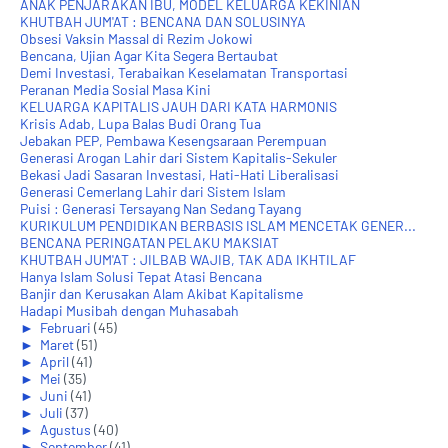
ANAK PENJARAKAN IBU, MODEL KELUARGA KEKINIAN
KHUTBAH JUM'AT : BENCANA DAN SOLUSINYA
Obsesi Vaksin Massal di Rezim Jokowi
Bencana, Ujian Agar Kita Segera Bertaubat
Demi Investasi, Terabaikan Keselamatan Transportasi
Peranan Media Sosial Masa Kini
KELUARGA KAPITALIS JAUH DARI KATA HARMONIS
Krisis Adab, Lupa Balas Budi Orang Tua
Jebakan PEP, Pembawa Kesengsaraan Perempuan
Generasi Arogan Lahir dari Sistem Kapitalis-Sekuler
Bekasi Jadi Sasaran Investasi, Hati-Hati Liberalisasi
Generasi Cemerlang Lahir dari Sistem Islam
Puisi : Generasi Tersayang Nan Sedang Tayang
KURIKULUM PENDIDIKAN BERBASIS ISLAM MENCETAK GENER...
BENCANA PERINGATAN PELAKU MAKSIAT
KHUTBAH JUM'AT : JILBAB WAJIB, TAK ADA IKHTILAF
Hanya Islam Solusi Tepat Atasi Bencana
Banjir dan Kerusakan Alam Akibat Kapitalisme
Hadapi Musibah dengan Muhasabah
►
Februari
(45)
►
Maret
(51)
►
April
(41)
►
Mei
(35)
►
Juni
(41)
►
Juli
(37)
►
Agustus
(40)
►
September
(41)