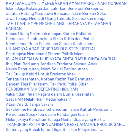
KHUTBAH JUM'AT : MENEGAKKAN AMAR MAKRUF NAHI MUNGKAR
Islam Jaga Keluarga dan Lahirkan Generasi Berkepri...
Jeratan Hutang Membawa Bencana, Islam Berikan Solu...
Jiwa Tenaga Medis di Ujung Tanduk, Selamatkan deng...
TAHU DAN TEMPE MENGHILANG, LEMAHNYA KETAHANAN
PANGAN
Bebas Utang Melimpah dengan Sistem Khilafah
Demokrasi Membungkam Sikap Kritis dan Peduli
Kemiskinan Buah Penerapan Sistem Kapitalisme
HILANGNYA ADAB GENERASI DI SISTEM LIBERAL
Pentingnya Memahami Sistem Politik Islam
ISLAM KAFFAH WUJUD NYATA CINTA RASUL CINTA SYARIAH
Ibu, Mari Berjuang Hentikan Predator Seksual Anak
Nakes Berguguran, Islam Solusi Perlindungan
Tak Cukup Kebiri Untuk Predator Anak
Tenaga Kesehatan, Korban Rezim Tak Beraturan
Dengan Tiga Pilar Islam, Tak Perlu Polisi Siber
PENDIDIKAN TAK SEPENTING HIBURAN
Vaksin dan Peran Negara dalam Dunia Kesehatan
Saat HAM Melahirkan "Kedurhakaan"
Atasi Covid, Tanpa Vaksin
Sekulerime Pembawa Kehancuran, Islam Kaffah Pembaw...
Kemuliaan Sosok Ibu dalam Pandangan Islam
Melonjaknya Kematian Tenaga Medis, Siapa yang Bert...
TRANSPORTASI TANPA JAMINAN KESELAMATAN, PRODUK GAG...
Sistem yang Rusak harus Diganti, Islam Penyelamat ...