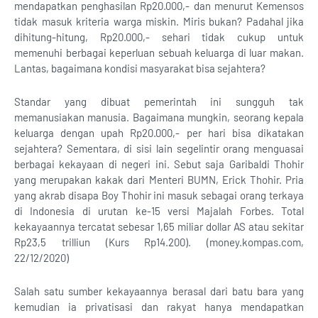
mendapatkan penghasilan Rp20.000,- dan menurut Kemensos
tidak masuk kriteria warga miskin. Miris bukan? Padahal jika
dihitung-hitung, Rp20.000,- sehari tidak cukup untuk
memenuhi berbagai keperluan sebuah keluarga di luar makan.
Lantas, bagaimana kondisi masyarakat bisa sejahtera?
Standar yang dibuat pemerintah ini sungguh tak
memanusiakan manusia. Bagaimana mungkin, seorang kepala
keluarga dengan upah Rp20.000,- per hari bisa dikatakan
sejahtera? Sementara, di sisi lain segelintir orang menguasai
berbagai kekayaan di negeri ini. Sebut saja Garibaldi Thohir
yang merupakan kakak dari Menteri BUMN, Erick Thohir. Pria
yang akrab disapa Boy Thohir ini masuk sebagai orang terkaya
di Indonesia di urutan ke-15 versi Majalah Forbes. Total
kekayaannya tercatat sebesar 1,65 miliar dollar AS atau sekitar
Rp23,5 trilliun (Kurs Rp14.200). (money.kompas.com,
22/12/2020)
Salah satu sumber kekayaannya berasal dari batu bara yang
kemudian ia privatisasi dan rakyat hanya mendapatkan