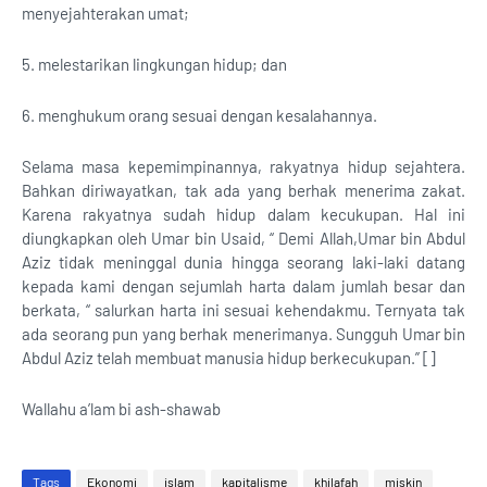
menyejahterakan umat;
5. melestarikan lingkungan hidup; dan
6. menghukum orang sesuai dengan kesalahannya.
Selama masa kepemimpinannya, rakyatnya hidup sejahtera.
Bahkan diriwayatkan, tak ada yang berhak menerima zakat.
Karena rakyatnya sudah hidup dalam kecukupan. Hal ini
diungkapkan oleh Umar bin Usaid, “ Demi Allah,Umar bin Abdul
Aziz tidak meninggal dunia hingga seorang laki-laki datang
kepada kami dengan sejumlah harta dalam jumlah besar dan
berkata, “ salurkan harta ini sesuai kehendakmu. Ternyata tak
ada seorang pun yang berhak menerimanya. Sungguh Umar bin
Abdul Aziz telah membuat manusia hidup berkecukupan.” []
Wallahu a’lam bi ash-shawab
Tags
Ekonomi
islam
kapitalisme
khilafah
miskin