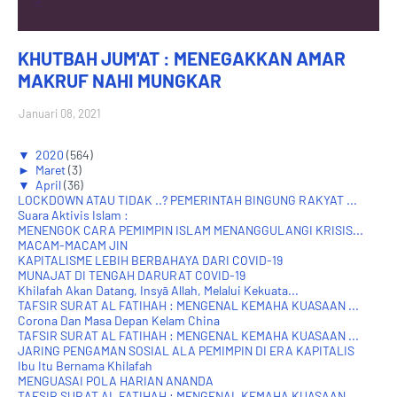
KHUTBAH JUM'AT : MENEGAKKAN AMAR
MAKRUF NAHI MUNGKAR
Januari 08, 2021
▼
2020
(564)
►
Maret
(3)
▼
April
(36)
LOCKDOWN ATAU TIDAK ..? PEMERINTAH BINGUNG RAKYAT ...
Suara Aktivis Islam :
MENENGOK CARA PEMIMPIN ISLAM MENANGGULANGI KRISIS...
MACAM-MACAM JIN
KAPITALISME LEBIH BERBAHAYA DARI COVID-19
MUNAJAT DI TENGAH DARURAT COVID-19
Khilafah Akan Datang, Insyā Allah, Melalui Kekuata...
TAFSIR SURAT AL FATIHAH : MENGENAL KEMAHA KUASAAN ...
Corona Dan Masa Depan Kelam China
TAFSIR SURAT AL FATIHAH : MENGENAL KEMAHA KUASAAN ...
JARING PENGAMAN SOSIAL ALA PEMIMPIN DI ERA KAPITALIS
Ibu Itu Bernama Khilafah
MENGUASAI POLA HARIAN ANANDA
TAFSIR SURAT AL FATIHAH : MENGENAL KEMAHA KUASAAN ...