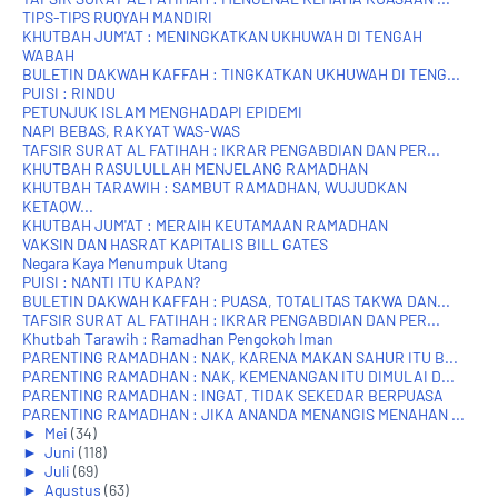
TIPS-TIPS RUQYAH MANDIRI
KHUTBAH JUM'AT : MENINGKATKAN UKHUWAH DI TENGAH
WABAH
BULETIN DAKWAH KAFFAH : TINGKATKAN UKHUWAH DI TENG...
PUISI : RINDU
PETUNJUK ISLAM MENGHADAPI EPIDEMI
NAPI BEBAS, RAKYAT WAS-WAS
TAFSIR SURAT AL FATIHAH : IKRAR PENGABDIAN DAN PER...
KHUTBAH RASULULLAH MENJELANG RAMADHAN
KHUTBAH TARAWIH : SAMBUT RAMADHAN, WUJUDKAN
KETAQW...
KHUTBAH JUM'AT : MERAIH KEUTAMAAN RAMADHAN
VAKSIN DAN HASRAT KAPITALIS BILL GATES
Negara Kaya Menumpuk Utang
PUISI : NANTI ITU KAPAN?
BULETIN DAKWAH KAFFAH : PUASA, TOTALITAS TAKWA DAN...
TAFSIR SURAT AL FATIHAH : IKRAR PENGABDIAN DAN PER...
Khutbah Tarawih : Ramadhan Pengokoh Iman
PARENTING RAMADHAN : NAK, KARENA MAKAN SAHUR ITU B...
PARENTING RAMADHAN : NAK, KEMENANGAN ITU DIMULAI D...
PARENTING RAMADHAN : INGAT, TIDAK SEKEDAR BERPUASA
PARENTING RAMADHAN : JIKA ANANDA MENANGIS MENAHAN ...
►
Mei
(34)
►
Juni
(118)
►
Juli
(69)
►
Agustus
(63)