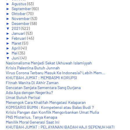
►
Agustus
(63)
►
September
(60)
►
Oktober
(70)
►
November
(53)
►
Desember
(58)
▼
2021
(522)
►
Januari
(53)
►
Februari
(45)
►
Maret
(51)
►
April
(41)
►
Mei
(35)
▼
Juni
(41)
Nasionalisme Menjadi Sekat Ukhuwah Islamiyyah
Krisis Palestina Butuh Junnah
Virus Corona Terbaru Masuk Ke Indonesia? Lebih Mem...
KHUTBAH JUM'AT : MEMBASMI KORUPSI
Fitnah Wanita Di Akhir Zaman
Gencatan Senjata Sementara Sang Durjana
Ada Apa dengan Negeriku?
Umat Butuh Perisai
Menengok Cara Khalifah Mengatasi Kelaparan
KOMISARIS BUMN : Kompetensi atau Balas Budi ?
Krisis Pangan dan Konflik Mengorbankan Umat Mulia
PNS Misterius, Tanya Kenapa
Menilik Moral Generasi Saat Ini
KHUTBAH JUM'AT : PELAYANAN IBADAH HAJI SEPENUH HATI