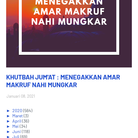
KHUTBAH JUM'AT : MENEGAKKAN AMAR
MAKRUF NAHI MUNGKAR
Januari 08, 2021
►
2020
(564)
►
Maret
(3)
►
April
(36)
►
Mei
(34)
►
Juni
(118)
►
Juli
(69)