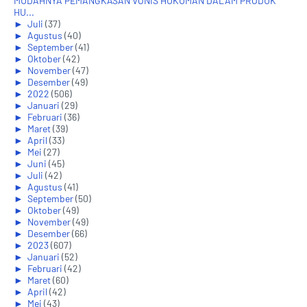
MUDAHNYA PEMANGKASAN VONIS HUKUMAN DALAM PRODUK
HU...
►
Juli
(37)
►
Agustus
(40)
►
September
(41)
►
Oktober
(42)
►
November
(47)
►
Desember
(49)
►
2022
(506)
►
Januari
(29)
►
Februari
(36)
►
Maret
(39)
►
April
(33)
►
Mei
(27)
►
Juni
(45)
►
Juli
(42)
►
Agustus
(41)
►
September
(50)
►
Oktober
(49)
►
November
(49)
►
Desember
(66)
►
2023
(607)
►
Januari
(52)
►
Februari
(42)
►
Maret
(60)
►
April
(42)
►
Mei
(43)