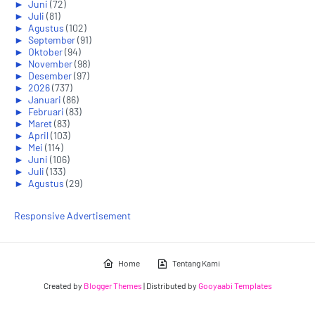
►
Juni
(72)
►
Juli
(81)
►
Agustus
(102)
►
September
(91)
►
Oktober
(94)
►
November
(98)
►
Desember
(97)
►
2026
(737)
►
Januari
(86)
►
Februari
(83)
►
Maret
(83)
►
April
(103)
►
Mei
(114)
►
Juni
(106)
►
Juli
(133)
►
Agustus
(29)
Responsive Advertisement
Home
Tentang Kami
Created by
Blogger Themes
| Distributed by
Gooyaabi Templates