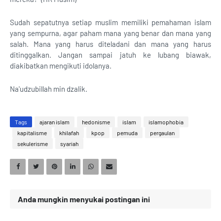
Sudah sepatutnya setiap muslim memiliki pemahaman islam
yang sempurna, agar paham mana yang benar dan mana yang
salah. Mana yang harus diteladani dan mana yang harus
ditinggalkan. Jangan sampai jatuh ke lubang biawak,
diakibatkan mengikuti idolanya.
Na'udzubillah min dzalik.
Tags
ajaran islam
hedonisme
islam
islamophobia
kapitalisme
khilafah
kpop
pemuda
pergaulan
sekulerisme
syariah
Anda mungkin menyukai postingan ini