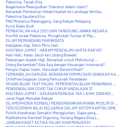
Palestina, Tanah Kita
Bagaimana Mewujudkan Toleransi dalam Islam?
Benarkah Pemberian Hibah/Hadiah ke Lembaga Vertika...
Palestina Saudara Kita
PNS Misterius Melenggang, Uang Rakyat Melayang
Kursi Balas Budi
PEMBATALAN HAJI 2021 DAN TANGGUNG JAWAB NEGARA
Konflik Israel-Palestina, Mungkinkah Tuntas di Mej...
ISLAM MEMANDANG PARIWISATA
Kebijakan Haji, Bikin Miris Hati
KHUTBAH JUM'AT : HARAM MENZALIMI HARTA RAKYAT
Hati-Hati, Awas Jatuh ke Lubang Biawak!
Pelarangan Ibadah Haji, Benarkah untuk Melindungi ...
Utang Bertambah? Ada Apa dengan Keuangan Indonesia?
Pengisi Kajian Islam, Haruskah Bersertifikat?
TERBANGLAH GARUDA, BEBASKAN DIRIMU DARI SANGKAR KA...
Childfree Gagasan Usang Pemusnah Peradaban
ORANG BIJAK TAAT PAJAK, PEMERINTAH BIJAK MENAMBAH ...
PENGENDALIAN COVID TAK CUKUP ANDALKAN 3T
KHUTBAH JUM'AT : GAGASAN MANUSIA TAK LAYAK DIBANDI...
Jerat Pajak Memalak Rakyat
ISLAMOPHOBIA KEMBALI MENGORBANKAN NYAWA MUSLIM DI ...
TERCECERNYA NILAI KELUARGA DALAM SISTEM KAPITALISME
Politik Kesehatan Semakin Menggiurkan, Siapa yang...
Radikalisme Kembali Digoreng, Hutang Negara Bisa L...
JANGAN KAGET KETIKA PAJAK KIAN MENJERAT